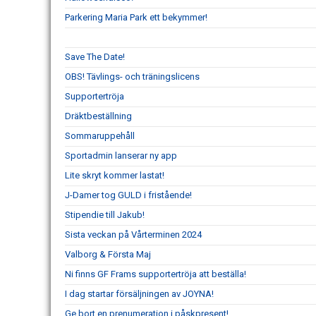
Parkering Maria Park ett bekymmer!
Save The Date!
OBS! Tävlings- och träningslicens
Supportertröja
Dräktbeställning
Sommaruppehåll
Sportadmin lanserar ny app
Lite skryt kommer lastat!
J-Damer tog GULD i fristående!
Stipendie till Jakub!
Sista veckan på Vårterminen 2024
Valborg & Första Maj
Ni finns GF Frams supportertröja att beställa!
I dag startar försäljningen av JOYNA!
Ge bort en prenumeration i påskpresent!