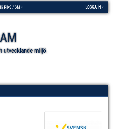
NG RIKS / SM
LOGGA IN
RAM
h utvecklande miljö.