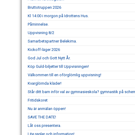
Bruttotruppen 2026
Kl 14:00 i morgon på Idrottens Hus.
Påminnelse.
Uppvisning 8/2
Samarbetspartner Belekima.
Kickoff-läger 2026
God Jul och Gott Nytt År.
Köp Guld-biljetter till Uppvisningen!
Välkommen till en oförglömlig uppvisning!
Kvarglömda kläder!
Står ditt barn inför val av gymnasieskola? gymnastik på schem
Fritidskoret
Nu är anmälan öppen!
SAVE THE DATE!
Låt oss presentera.
Lite regler och information!