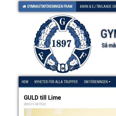
GYMNASTIKFÖRENINGEN FRAM
BARN & EJ TÄVLANDE G
GY
Så mån
HEM
NYHETER FÖR ALLA TRUPPER
OM FÖRENINGEN
GULD till Lime
2015-11-18 19:22