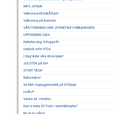
INFO JOYNA!
Välkomna till bakÅfram!
Välkomna på årsmöte
VÅR FÖRENING HAR JOYNAT!&#11088;&#65039;
UPPVISNING 2024
Rättelse ang. bifogad fil.
Utskick inför VT24
I dag tävlar våra stora tjejer!
JULSTÖK på GH!
STORT TACK!
Baka kakor!
Se NM i truppgymnastik på SVTplay!
HJÄLP!
Vecka 44 - Höstlov
Kan vi mäta GF Fram i samhällsnytta?
Nu är vi i gång!