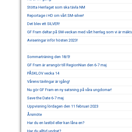
Stötta Herrlaget som ska tävla NM
Reportage i HD om vårt SM-silver!
Det blev ett SILVER!
GF Fram deltar på SM-veckan med vårt herrlag som vi är mäkta 
Aviseringar inför hösten 2023!
Sommarträning den 18/5!
GF Fram är arrangör till RegionNian den 6-7 maj
PÅSKLOV vecka 14
Vårens tävlingar är igång!
Nu gör GF Fram en ny satsning på våra ungdomar!
Save the Date 6-7 maj
Uppvisning lördagen den 11 februari 2023
Årsmöte
Har du en lastbil eller kan låna en?
Har du alltid undrat?