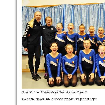
Guld till Lime i fristående på Skånska grenCuper 2
Även våra flickor i RM-gruppen tävlade. Bra jobbat tjejer.