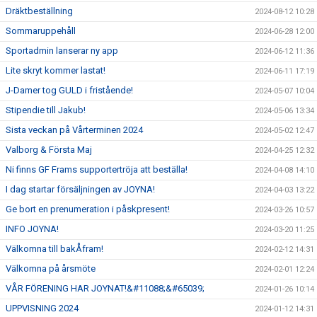
Dräktbeställning
2024-08-12 10:28
Sommaruppehåll
2024-06-28 12:00
Sportadmin lanserar ny app
2024-06-12 11:36
Lite skryt kommer lastat!
2024-06-11 17:19
J-Damer tog GULD i fristående!
2024-05-07 10:04
Stipendie till Jakub!
2024-05-06 13:34
Sista veckan på Vårterminen 2024
2024-05-02 12:47
Valborg & Första Maj
2024-04-25 12:32
Ni finns GF Frams supportertröja att beställa!
2024-04-08 14:10
I dag startar försäljningen av JOYNA!
2024-04-03 13:22
Ge bort en prenumeration i påskpresent!
2024-03-26 10:57
INFO JOYNA!
2024-03-20 11:25
Välkomna till bakÅfram!
2024-02-12 14:31
Välkomna på årsmöte
2024-02-01 12:24
VÅR FÖRENING HAR JOYNAT!&#11088;&#65039;
2024-01-26 10:14
UPPVISNING 2024
2024-01-12 14:31