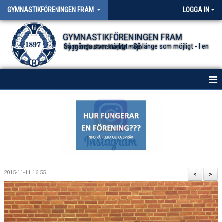
GYMNASTIKFÖRENINGEN FRAM
LOGGA IN
GYMNASTIKFÖRENINGEN FRAM
Så många som möjligt - Så länge som möjligt - I en trygg och utvecklande miljö.
HEM
NYHETER FÖR ALLA TRUPPER
OM FÖRENINGEN
DOKUMENT
2015-11-11 16:55
<
>