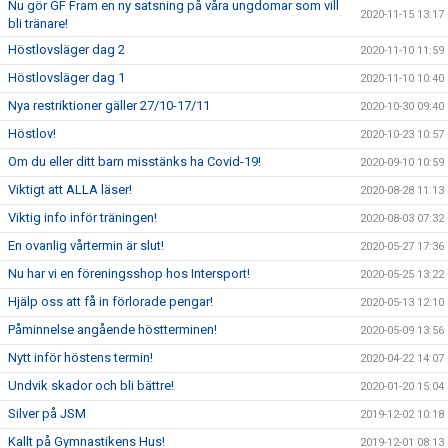
Nu gör GF Fram en ny satsning på våra ungdomar som vill
2020-11-15 13:17
bli tränare!
Höstlovsläger dag 2
2020-11-10 11:59
Höstlovsläger dag 1
2020-11-10 10:40
Nya restriktioner gäller 27/10-17/11
2020-10-30 09:40
Höstlov!
2020-10-23 10:57
Om du eller ditt barn misstänks ha Covid-19!
2020-09-10 10:59
Viktigt att ALLA läser!
2020-08-28 11:13
Viktig info inför träningen!
2020-08-03 07:32
En ovanlig vårtermin är slut!
2020-05-27 17:36
Nu har vi en föreningsshop hos Intersport!
2020-05-25 13:22
Hjälp oss att få in förlorade pengar!
2020-05-13 12:10
Påminnelse angående höstterminen!
2020-05-09 13:56
Nytt inför höstens termin!
2020-04-22 14:07
Undvik skador och bli bättre!
2020-01-20 15:04
Silver på JSM
2019-12-02 10:18
Kallt på Gymnastikens Hus!
2019-12-01 08:13