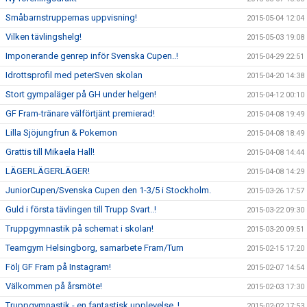
Småbarnstruppernas uppvisning!
2015-05-04 12:04
Vilken tävlingshelg!
2015-05-03 19:08
Imponerande genrep inför Svenska Cupen..!
2015-04-29 22:51
Idrottsprofil med peterSven skolan
2015-04-20 14:38
Stort gympaläger på GH under helgen!
2015-04-12 00:10
GF Fram-tränare välförtjänt premierad!
2015-04-08 19:49
Lilla Sjöjungfrun & Pokemon
2015-04-08 18:49
Grattis till Mikaela Hall!
2015-04-08 14:44
LÄGERLÄGERLÄGER!
2015-04-08 14:29
JuniorCupen/Svenska Cupen den 1-3/5 i Stockholm.
2015-03-26 17:57
Guld i första tävlingen till Trupp Svart..!
2015-03-22 09:30
Truppgymnastik på schemat i skolan!
2015-03-20 09:51
Teamgym Helsingborg, samarbete Fram/Turn
2015-02-15 17:20
Följ GF Fram på Instagram!
2015-02-07 14:54
Välkommen på årsmöte!
2015-02-03 17:30
Truppgymnastik - en fantastisk upplevelse..!
2015-02-02 17:53