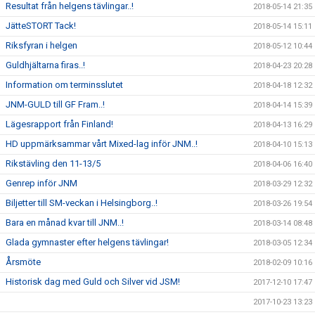
Resultat från helgens tävlingar..!
2018-05-14 21:35
JätteSTORT Tack!
2018-05-14 15:11
Riksfyran i helgen
2018-05-12 10:44
Guldhjältarna firas..!
2018-04-23 20:28
Information om terminsslutet
2018-04-18 12:32
JNM-GULD till GF Fram..!
2018-04-14 15:39
Lägesrapport från Finland!
2018-04-13 16:29
HD uppmärksammar vårt Mixed-lag inför JNM..!
2018-04-10 15:13
Rikstävling den 11-13/5
2018-04-06 16:40
Genrep inför JNM
2018-03-29 12:32
Biljetter till SM-veckan i Helsingborg..!
2018-03-26 19:54
Bara en månad kvar till JNM..!
2018-03-14 08:48
Glada gymnaster efter helgens tävlingar!
2018-03-05 12:34
Årsmöte
2018-02-09 10:16
Historisk dag med Guld och Silver vid JSM!
2017-12-10 17:47
2017-10-23 13:23