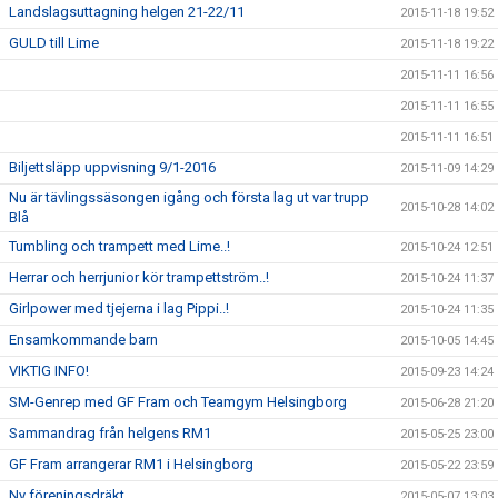
Landslagsuttagning helgen 21-22/11
2015-11-18 19:52
GULD till Lime
2015-11-18 19:22
2015-11-11 16:56
2015-11-11 16:55
2015-11-11 16:51
Biljettsläpp uppvisning 9/1-2016
2015-11-09 14:29
Nu är tävlingssäsongen igång och första lag ut var trupp
2015-10-28 14:02
Blå
Tumbling och trampett med Lime..!
2015-10-24 12:51
Herrar och herrjunior kör trampettström..!
2015-10-24 11:37
Girlpower med tjejerna i lag Pippi..!
2015-10-24 11:35
Ensamkommande barn
2015-10-05 14:45
VIKTIG INFO!
2015-09-23 14:24
SM-Genrep med GF Fram och Teamgym Helsingborg
2015-06-28 21:20
Sammandrag från helgens RM1
2015-05-25 23:00
GF Fram arrangerar RM1 i Helsingborg
2015-05-22 23:59
Ny föreningsdräkt
2015-05-07 13:03