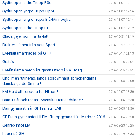
Sydtruppen äldre Trupp Röd
2016-11-07 12:17
Sydtruppen yngre Trupp Pippi
2016-11-07 12:16
Sydtruppen yngre Trupp Blå/Mini-pojkar
2016-11-07 12:14
Sydtruppen äldre Trupp RT
2016-11-07 12:12
Glada tjejer som har tävlat!
2016-10-31 11:19
Dräkter, Linnen från Vera Sport
2016-10-27 13:17
EM-hjältarna firades på GH..!
2016-10-17 21:13
Grattis!
2016-10-16 09:04
EM-finalerna med våra gymnaster på SVT idag..!
2016-10-15 08:51
Ung, men rutinerad, landslagsgymnast spräcker gärna
2016-10-08 12:00
danska gulddrömmar!
EM-Guld att försvara för Ellinor..!
2016-10-07 18:30
Bara 17 år och redan i Svenska Herrlandslaget!
2016-10-06 18:30
Damgymnast från GF Fram till EM!
2016-10-05 19:30
GF Fram-gymnaster till EM i Truppgymnastik i Maribor, 2016
2016-10-04 20:50
Genrep inför EM
2016-09-23 10:25
Läger på GH
2016-09-19 13:33