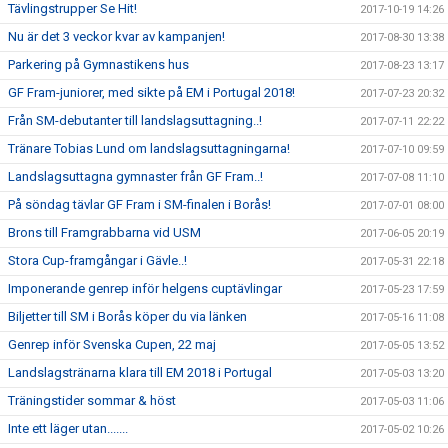
Tävlingstrupper Se Hit!
2017-10-19 14:26
Nu är det 3 veckor kvar av kampanjen!
2017-08-30 13:38
Parkering på Gymnastikens hus
2017-08-23 13:17
GF Fram-juniorer, med sikte på EM i Portugal 2018!
2017-07-23 20:32
Från SM-debutanter till landslagsuttagning..!
2017-07-11 22:22
Tränare Tobias Lund om landslagsuttagningarna!
2017-07-10 09:59
Landslagsuttagna gymnaster från GF Fram..!
2017-07-08 11:10
På söndag tävlar GF Fram i SM-finalen i Borås!
2017-07-01 08:00
Brons till Framgrabbarna vid USM
2017-06-05 20:19
Stora Cup-framgångar i Gävle..!
2017-05-31 22:18
Imponerande genrep inför helgens cuptävlingar
2017-05-23 17:59
Biljetter till SM i Borås köper du via länken
2017-05-16 11:08
Genrep inför Svenska Cupen, 22 maj
2017-05-05 13:52
Landslagstränarna klara till EM 2018 i Portugal
2017-05-03 13:20
Träningstider sommar & höst
2017-05-03 11:06
Inte ett läger utan.......
2017-05-02 10:26