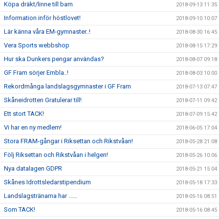
Köpa dräkt/linne till barn
2018-09-13 11:35
Information inför höstlovet!
2018-09-10 10:07
Lär känna våra EM-gymnaster..!
2018-08-30 16:45
Vera Sports webbshop
2018-08-15 17:29
Hur ska Dunkers pengar användas?
2018-08-07 09:18
GF Fram sörjer Embla..!
2018-08-03 10:00
Rekordmånga landslagsgymnaster i GF Fram
2018-07-13 07:47
Skåneidrotten Gratulerar till!
2018-07-11 09:42
Ett stort TACK!
2018-07-09 15:42
Vi har en ny medlem!
2018-06-05 17:04
Stora FRAM-gångar i Riksettan och Rikstvåan!
2018-05-28 21:08
Följ Riksettan och Rikstvåan i helgen!
2018-05-26 10:06
Nya datalagen GDPR
2018-05-21 15:04
Skånes Idrottsledarstipendium
2018-05-18 17:33
Landslagstränarna har ......
2018-05-16 08:51
Som TACK!
2018-05-16 08:45