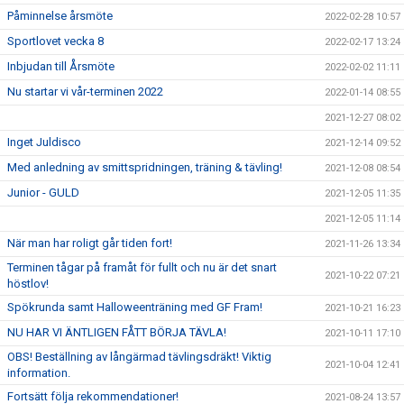
Påminnelse årsmöte
2022-02-28 10:57
Sportlovet vecka 8
2022-02-17 13:24
Inbjudan till Årsmöte
2022-02-02 11:11
Nu startar vi vår-terminen 2022
2022-01-14 08:55
2021-12-27 08:02
Inget Juldisco
2021-12-14 09:52
Med anledning av smittspridningen, träning & tävling!
2021-12-08 08:54
Junior - GULD
2021-12-05 11:35
2021-12-05 11:14
När man har roligt går tiden fort!
2021-11-26 13:34
Terminen tågar på framåt för fullt och nu är det snart
2021-10-22 07:21
höstlov!
Spökrunda samt Halloweenträning med GF Fram!
2021-10-21 16:23
NU HAR VI ÄNTLIGEN FÅTT BÖRJA TÄVLA!
2021-10-11 17:10
OBS! Beställning av långärmad tävlingsdräkt! Viktig
2021-10-04 12:41
information.
Fortsätt följa rekommendationer!
2021-08-24 13:57