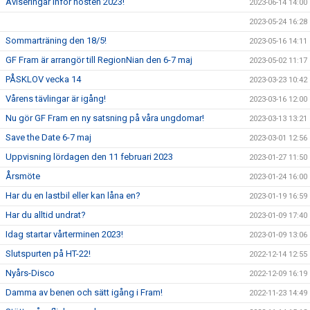
Aviseringar inför hösten 2023!
2023-06-14 14:00
2023-05-24 16:28
Sommarträning den 18/5!
2023-05-16 14:11
GF Fram är arrangör till RegionNian den 6-7 maj
2023-05-02 11:17
PÅSKLOV vecka 14
2023-03-23 10:42
Vårens tävlingar är igång!
2023-03-16 12:00
Nu gör GF Fram en ny satsning på våra ungdomar!
2023-03-13 13:21
Save the Date 6-7 maj
2023-03-01 12:56
Uppvisning lördagen den 11 februari 2023
2023-01-27 11:50
Årsmöte
2023-01-24 16:00
Har du en lastbil eller kan låna en?
2023-01-19 16:59
Har du alltid undrat?
2023-01-09 17:40
Idag startar vårterminen 2023!
2023-01-09 13:06
Slutspurten på HT-22!
2022-12-14 12:55
Nyårs-Disco
2022-12-09 16:19
Damma av benen och sätt igång i Fram!
2022-11-23 14:49