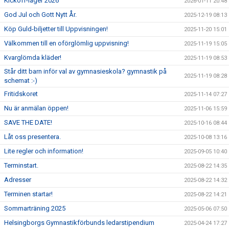
Kickoff-läger 2026
2026-01-11 20:48
God Jul och Gott Nytt År.
2025-12-19 08:13
Köp Guld-biljetter till Uppvisningen!
2025-11-20 15:01
Välkommen till en oförglömlig uppvisning!
2025-11-19 15:05
Kvarglömda kläder!
2025-11-19 08:53
Står ditt barn inför val av gymnasieskola? gymnastik på
2025-11-19 08:28
schemat :-)
Fritidskoret
2025-11-14 07:27
Nu är anmälan öppen!
2025-11-06 15:59
SAVE THE DATE!
2025-10-16 08:44
Låt oss presentera.
2025-10-08 13:16
Lite regler och information!
2025-09-05 10:40
Terminstart.
2025-08-22 14:35
Adresser
2025-08-22 14:32
Terminen startar!
2025-08-22 14:21
Sommarträning 2025
2025-05-06 07:50
Helsingborgs Gymnastikförbunds ledarstipendium
2025-04-24 17:27