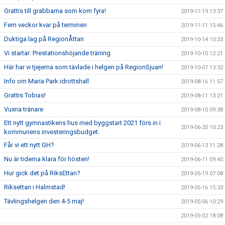
Grattis till grabbarna som kom fyra!
2019-11-19 13:37
Fem veckor kvar på terminen
2019-11-11 15:46
Duktiga lag på RegionÅttan
2019-10-14 10:33
Vi startar: Prestationshöjande träning
2019-10-10 12:21
Här har vi tjejerna som tävlade i helgen på RegionSjuan!
2019-10-07 13:32
Info om Maria Park idrottshall
2019-08-16 11:57
Grattis Tobias!
2019-08-11 13:21
Vuxna tränare
2019-08-10 09:38
Ett nytt gymnastikens hus med byggstart 2021 förs in i
2019-06-20 10:23
kommunens investeringsbudget.
Får vi ett nytt GH?
2019-06-13 11:28
Nu är tiderna klara för hösten!
2019-06-11 09:40
Hur gick det på RiksEttan?
2019-05-19 07:08
Riksettan i Halmstad!
2019-05-16 15:33
Tävlingshelgen den 4-5 maj!
2019-05-06 10:29
2019-05-02 18:08