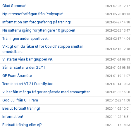
Glad Sommar!
2021-07-08 12:17
Ny Intresseförfrågan från Prolympia!
2021-05-20 08:13
Information om fotografering på träning!
2021-04-27 14:18
Nu sätter vi igång för ytterligare 10 grupper!
2021-02-23 13:47
Träningen under sportlovet!
2021-02-17 14:04
Viktigt om du råkar ut för Covid? stoppa smittan
2021-02-15 12:18
omedelbart.
Vi startar våra barngrupper v9!
2021-01-24 09:13
Så här startar vi den 25/1!
2021-01-24 08:38
GF Fram Årsmöte
2021-01-19 11:07
Terminsstart VT-21 Framflyttad
2021-01-14 10:53
Vi har fått många frågor angående medlemsavgiften!
2021-01-03 16:58
God Jul från GF Fram
2020-12-22 11:08
Beslut fortsatt träning!
2020-11-25 10:01
Information!
2020-11-22 18:31
Fortsatt träning eller ej?
2020-11-17 18:53