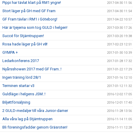
Pippi har tävlat klart på RM1 yngre!
2017-04-30 11:56
Stort läger på GH med GF Fram
2017-04-30 11:54
GF Fram tävlar i RM1 i Göteborg!
2017-04-22 10:57
Här är tjejerna som tog GULD i helgen!
2017-03-30 17:26
Succé för Stjärntruppen!
2017-03-20 19:38
Rosa hade läger på GH v8!
2017-02-23 12:51
GYMPA +
2017-01-30 10:39
Ledarkonferens 2017
2017-01-28 17:32
Nyårsshowen 2017 med GF Fram..!
2017-01-22 17:29
Ingen träning lörd 28/1
2017-01-16 12:10
Terminen startar v3
2017-01-12 11:32
Guldläge i helgens JSM..!
2016-12-02 17:05
Biljettförsäljning
2016-12-01 17:40
2 GULD-medaljer till våra Junior-damer
2016-11-28 13:56
Alla våra lag på Stjärntruppen
2016-11-14 11:05
Bli föreningsfadder genom Gräsroten!
2016-11-11 12:28