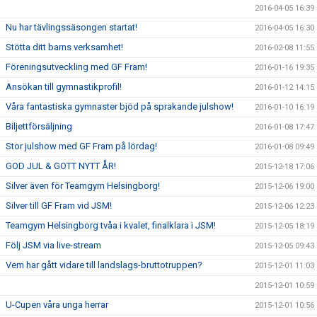
2016-04-05 16:39
Nu har tävlingssäsongen startat!
2016-04-05 16:30
Stötta ditt barns verksamhet!
2016-02-08 11:55
Föreningsutveckling med GF Fram!
2016-01-16 19:35
Ansökan till gymnastikprofil!
2016-01-12 14:15
Våra fantastiska gymnaster bjöd på sprakande julshow!
2016-01-10 16:19
Biljettförsäljning
2016-01-08 17:47
Stor julshow med GF Fram på lördag!
2016-01-08 09:49
GOD JUL & GOTT NYTT ÅR!
2015-12-18 17:06
Silver även för Teamgym Helsingborg!
2015-12-06 19:00
Silver till GF Fram vid JSM!
2015-12-06 12:23
Teamgym Helsingborg tvåa i kvalet, finalklara i JSM!
2015-12-05 18:19
Följ JSM via live-stream
2015-12-05 09:43
Vem har gått vidare till landslags-bruttotruppen?
2015-12-01 11:03
2015-12-01 10:59
U-Cupen våra unga herrar
2015-12-01 10:56