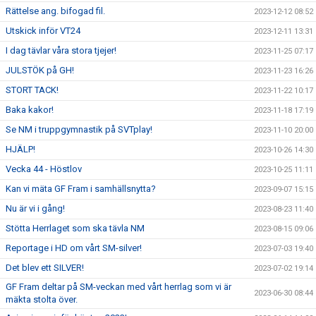
Rättelse ang. bifogad fil.
2023-12-12 08:52
Utskick inför VT24
2023-12-11 13:31
I dag tävlar våra stora tjejer!
2023-11-25 07:17
JULSTÖK på GH!
2023-11-23 16:26
STORT TACK!
2023-11-22 10:17
Baka kakor!
2023-11-18 17:19
Se NM i truppgymnastik på SVTplay!
2023-11-10 20:00
HJÄLP!
2023-10-26 14:30
Vecka 44 - Höstlov
2023-10-25 11:11
Kan vi mäta GF Fram i samhällsnytta?
2023-09-07 15:15
Nu är vi i gång!
2023-08-23 11:40
Stötta Herrlaget som ska tävla NM
2023-08-15 09:06
Reportage i HD om vårt SM-silver!
2023-07-03 19:40
Det blev ett SILVER!
2023-07-02 19:14
GF Fram deltar på SM-veckan med vårt herrlag som vi är
2023-06-30 08:44
mäkta stolta över.