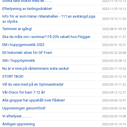
Stötta våra flickor med en.........
2022-11-14 15:13
Efterlysning av tävlingsdräkter!
2022-11-03 10:12
Info för er som tränar i Mariahallen - 111:an avstängd pga
2022-10-10 11:53
av olycka
Terminen är igång!
2022-08-31 09:29
Ska du måla om i sommar? Få 20% rabatt hos Flügger.
2022-06-29 11:37
EM i truppgymnastik 2022
2022-05-31 10:21
Ett historiskt silver för GF Fram
2022-05-22 20:08
SM i TruppGymnstik
2022-05-22 08:13
Nu är vi inne på vårterminens sista vecka!
2022-05-17 10:55
STORT TACK!
2022-05-10 12:10
Vill du vara med på en Gymnaestrada!
2022-05-10 11:52
Vår-Disco för barn 7-12 år!
2022-04-12 12:21
Alla grupper har uppehåll över Påsken!
2022-04-06 10:37
Uppvisningen genomförd!
2022-04-05 10:46
Vi efterlyser............
2022-03-23 13:08
Äntligen uppvisning
2022-03-15 14:15