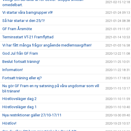
2021-02-15 12:18
omedelbart.
Vi startar våra barngrupper v9!
2021-01-24 09:13
Så här startar vi den 25/1!
2021-01-24 08:38
GF Fram Årsmöte
2021-01-19 11:07
Terminsstart VT-21 Framflyttad
2021-01-14 10:53
Vi har fått många frågor angående medlemsavgiften!
2021-01-03 16:58
God Jul från GF Fram
2020-12-22 11:08
Beslut fortsatt träning!
2020-11-25 10:01
Information!
2020-11-22 18:31
Fortsatt träning eller ej?
2020-11-17 18:53
Nu gör GF Fram en ny satsning på våra ungdomar som vill
2020-11-15 13:17
bli tränare!
Höstlovsläger dag 2
2020-11-10 11:59
Höstlovsläger dag 1
2020-11-10 10:40
Nya restriktioner gäller 27/10-17/11
2020-10-30 09:40
Höstlov!
2020-10-23 10:57