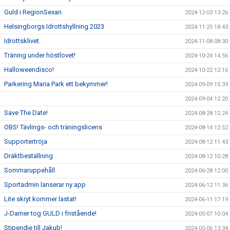
Guld i RegionSexan
2024-12-03 13:26
Helsingborgs Idrottshyllning 2023
2024-11-25 18:43
Idrottsklivet.
2024-11-08 08:30
Träning under höstlovet!
2024-10-24 14:56
Halloweendisco!
2024-10-22 12:16
Parkering Maria Park ett bekymmer!
2024-09-09 15:39
2024-09-04 12:20
Save The Date!
2024-08-28 12:24
OBS! Tävlings- och träningslicens
2024-08-14 12:52
Supportertröja
2024-08-12 11:43
Dräktbeställning
2024-08-12 10:28
Sommaruppehåll
2024-06-28 12:00
Sportadmin lanserar ny app
2024-06-12 11:36
Lite skryt kommer lastat!
2024-06-11 17:19
J-Damer tog GULD i fristående!
2024-05-07 10:04
Stipendie till Jakub!
2024-05-06 13:34