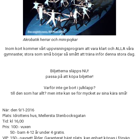
Akrobatik herrar och mini-pojkar
Inom kort kommer vårt uppvisningsprogram att vara klart och ALLA våra
gymnaster, stora som små börjar så smått att träna inför denna stora dag.
Biljetterna släpps NU!
passa på att köpa biljetter!
Varför inte ge bort i julklapp?
till den som har allt? men inte kan se för mycket av sina kära små!
När: den 9/1-2016
Plats: Idrottens hus, Mellersta Stenbocksgatan
Tid: kl 16,00
Pris: 100:- vuxen
50:- barn 4-12 år under 4 gratis.
VIP: 150:- oavsett ålder. Garanterat bäst plats. kan enbart köpas i förväg.