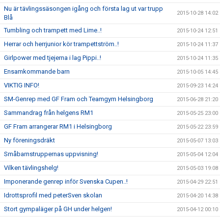
Nu är tävlingssäsongen igång och första lag ut var trupp
2015-10-28 14:02
Blå
Tumbling och trampett med Lime..!
2015-10-24 12:51
Herrar och herrjunior kör trampettström..!
2015-10-24 11:37
Girlpower med tjejerna i lag Pippi..!
2015-10-24 11:35
Ensamkommande barn
2015-10-05 14:45
VIKTIG INFO!
2015-09-23 14:24
SM-Genrep med GF Fram och Teamgym Helsingborg
2015-06-28 21:20
Sammandrag från helgens RM1
2015-05-25 23:00
GF Fram arrangerar RM1 i Helsingborg
2015-05-22 23:59
Ny föreningsdräkt
2015-05-07 13:03
Småbarnstruppernas uppvisning!
2015-05-04 12:04
Vilken tävlingshelg!
2015-05-03 19:08
Imponerande genrep inför Svenska Cupen..!
2015-04-29 22:51
Idrottsprofil med peterSven skolan
2015-04-20 14:38
Stort gympaläger på GH under helgen!
2015-04-12 00:10