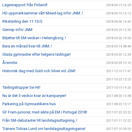
Lägesrapport från Finland!
2018-04-13 16:29
HD uppmärksammar vårt Mixed-lag inför JNM..!
2018-04-10 15:13
Rikstävling den 11-13/5
2018-04-06 16:40
Genrep inför JNM
2018-03-29 12:32
Biljetter till SM-veckan i Helsingborg..!
2018-03-26 19:54
Bara en månad kvar till JNM..!
2018-03-14 08:48
Glada gymnaster efter helgens tävlingar!
2018-03-05 12:34
Årsmöte
2018-02-09 10:16
Historisk dag med Guld och Silver vid JSM!
2017-12-10 17:47
2017-10-23 13:23
Tävlingstrupper Se Hit!
2017-10-19 14:26
Nu är det 3 veckor kvar av kampanjen!
2017-08-30 13:38
Parkering på Gymnastikens hus
2017-08-23 13:17
GF Fram-juniorer, med sikte på EM i Portugal 2018!
2017-07-23 20:32
Från SM-debutanter till landslagsuttagning..!
2017-07-11 22:22
Tränare Tobias Lund om landslagsuttagningarna!
2017-07-10 09:59