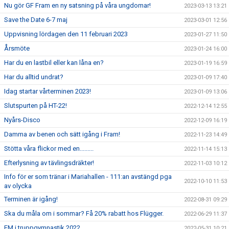
Nu gör GF Fram en ny satsning på våra ungdomar!
2023-03-13 13:21
Save the Date 6-7 maj
2023-03-01 12:56
Uppvisning lördagen den 11 februari 2023
2023-01-27 11:50
Årsmöte
2023-01-24 16:00
Har du en lastbil eller kan låna en?
2023-01-19 16:59
Har du alltid undrat?
2023-01-09 17:40
Idag startar vårterminen 2023!
2023-01-09 13:06
Slutspurten på HT-22!
2022-12-14 12:55
Nyårs-Disco
2022-12-09 16:19
Damma av benen och sätt igång i Fram!
2022-11-23 14:49
Stötta våra flickor med en.........
2022-11-14 15:13
Efterlysning av tävlingsdräkter!
2022-11-03 10:12
Info för er som tränar i Mariahallen - 111:an avstängd pga
2022-10-10 11:53
av olycka
Terminen är igång!
2022-08-31 09:29
Ska du måla om i sommar? Få 20% rabatt hos Flügger.
2022-06-29 11:37
EM i truppgymnastik 2022
2022-05-31 10:21