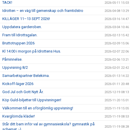
TACK!
2026-05-11 15:03
Idrotten – en väg till gemenskap och framtidstro
2026-04-08 13:29
KILLÄGER 11–13 SEPT 2026!
2026-03-16 14:47
Uppdatera garderoben.
2026-03-04 10:46
Fram till Idrottsgalan.
2026-02-13 15:42
Bruttotruppen 2026
2026-02-09 15:06
Kl 14:00 i morgon på Idrottens Hus.
2026-02-07 22:06
Påminnelse.
2026-02-06 13:21
Uppvisning 8/2
2026-02-01 22:42
Samarbetspartner Belekima.
2026-01-13 14:22
Kickoff-läger 2026
2026-01-11 20:48
God Jul och Gott Nytt År.
2025-12-19 08:13
Köp Guld-biljetter till Uppvisningen!
2025-11-20 15:01
Välkommen till en oförglömlig uppvisning!
2025-11-19 15:05
Kvarglömda kläder!
2025-11-19 08:53
Står ditt barn inför val av gymnasieskola? gymnastik på
2025-11-19 08:28
schemat :-)