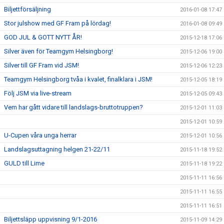
Biljettförsäljning
2016-01-08 17:47
Stor julshow med GF Fram på lördag!
2016-01-08 09:49
GOD JUL & GOTT NYTT ÅR!
2015-12-18 17:06
Silver även för Teamgym Helsingborg!
2015-12-06 19:00
Silver till GF Fram vid JSM!
2015-12-06 12:23
Teamgym Helsingborg tvåa i kvalet, finalklara i JSM!
2015-12-05 18:19
Följ JSM via live-stream
2015-12-05 09:43
Vem har gått vidare till landslags-bruttotruppen?
2015-12-01 11:03
2015-12-01 10:59
U-Cupen våra unga herrar
2015-12-01 10:56
Landslagsuttagning helgen 21-22/11
2015-11-18 19:52
GULD till Lime
2015-11-18 19:22
2015-11-11 16:56
2015-11-11 16:55
2015-11-11 16:51
Biljettsläpp uppvisning 9/1-2016
2015-11-09 14:29