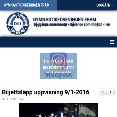
GYMNASTIKFÖRENINGEN FRAM
LOGGA IN
GYMNASTIKFÖRENINGEN FRAM
Så många som möjligt - Så länge som möjligt - I en trygg och utvecklande miljö.
HEM
NYHETER FÖR ALLA TRUPPER
OM FÖRENINGEN
DOKUMENT
Biljettsläpp uppvisning 9/1-2016
<
>
2015-11-09 14:29