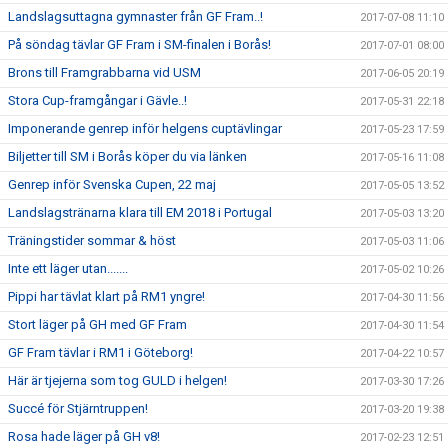
Landslagsuttagna gymnaster från GF Fram..!
2017-07-08 11:10
På söndag tävlar GF Fram i SM-finalen i Borås!
2017-07-01 08:00
Brons till Framgrabbarna vid USM
2017-06-05 20:19
Stora Cup-framgångar i Gävle..!
2017-05-31 22:18
Imponerande genrep inför helgens cuptävlingar
2017-05-23 17:59
Biljetter till SM i Borås köper du via länken
2017-05-16 11:08
Genrep inför Svenska Cupen, 22 maj
2017-05-05 13:52
Landslagstränarna klara till EM 2018 i Portugal
2017-05-03 13:20
Träningstider sommar & höst
2017-05-03 11:06
Inte ett läger utan.......
2017-05-02 10:26
Pippi har tävlat klart på RM1 yngre!
2017-04-30 11:56
Stort läger på GH med GF Fram
2017-04-30 11:54
GF Fram tävlar i RM1 i Göteborg!
2017-04-22 10:57
Här är tjejerna som tog GULD i helgen!
2017-03-30 17:26
Succé för Stjärntruppen!
2017-03-20 19:38
Rosa hade läger på GH v8!
2017-02-23 12:51