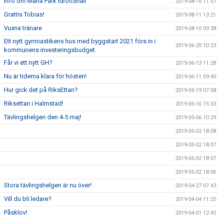
Info om Maria Park idrottshall
2019-08-16 11:57
Grattis Tobias!
2019-08-11 13:21
Vuxna tränare
2019-08-10 09:38
Ett nytt gymnastikens hus med byggstart 2021 förs in i
2019-06-20 10:23
kommunens investeringsbudget.
Får vi ett nytt GH?
2019-06-13 11:28
Nu är tiderna klara för hösten!
2019-06-11 09:40
Hur gick det på RiksEttan?
2019-05-19 07:08
Riksettan i Halmstad!
2019-05-16 15:33
Tävlingshelgen den 4-5 maj!
2019-05-06 10:29
2019-05-02 18:08
2019-05-02 18:07
2019-05-02 18:07
2019-05-02 18:06
Stora tävlingshelgen är nu över!
2019-04-27 07:43
Vill du bli ledare?
2019-04-04 11:25
Påsklov!
2019-04-01 12:45