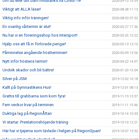
Om du eller ditt barn misstänks ha Covid-19!
2020-09-10 10:59
Viktigt att ALLA läser!
2020-08-28 11:13
Viktig info inför träningen!
2020-08-03 07:32
En ovanlig vårtermin är slut!
2020-05-27 17:36
Nu har vi en föreningsshop hos Intersport!
2020-05-25 13:22
Hjälp oss att få in förlorade pengar!
2020-05-13 12:10
Påminnelse angående höstterminen!
2020-05-09 13:56
Nytt inför höstens termin!
2020-04-22 14:07
Undvik skador och bli bättre!
2020-01-20 15:04
Silver på JSM
2019-12-02 10:18
Kallt på Gymnastikens Hus!
2019-12-01 08:13
Grattis till grabbarna som kom fyra!
2019-11-19 13:37
Fem veckor kvar på terminen
2019-11-11 15:46
Duktiga lag på RegionÅttan
2019-10-14 10:33
Vi startar: Prestationshöjande träning
2019-10-10 12:21
Här har vi tjejerna som tävlade i helgen på RegionSjuan!
2019-10-07 13:32