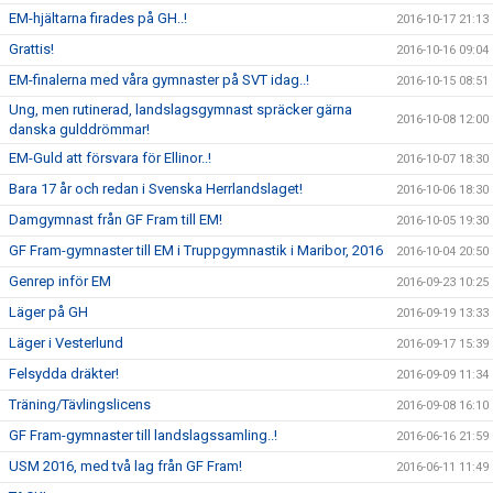
EM-hjältarna firades på GH..!
2016-10-17 21:13
Grattis!
2016-10-16 09:04
EM-finalerna med våra gymnaster på SVT idag..!
2016-10-15 08:51
Ung, men rutinerad, landslagsgymnast spräcker gärna
2016-10-08 12:00
danska gulddrömmar!
EM-Guld att försvara för Ellinor..!
2016-10-07 18:30
Bara 17 år och redan i Svenska Herrlandslaget!
2016-10-06 18:30
Damgymnast från GF Fram till EM!
2016-10-05 19:30
GF Fram-gymnaster till EM i Truppgymnastik i Maribor, 2016
2016-10-04 20:50
Genrep inför EM
2016-09-23 10:25
Läger på GH
2016-09-19 13:33
Läger i Vesterlund
2016-09-17 15:39
Felsydda dräkter!
2016-09-09 11:34
Träning/Tävlingslicens
2016-09-08 16:10
GF Fram-gymnaster till landslagssamling..!
2016-06-16 21:59
USM 2016, med två lag från GF Fram!
2016-06-11 11:49