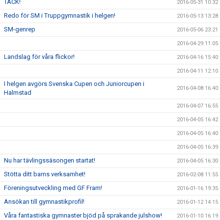
TACK!
2016-05-31 10:32
Redo för SM i Truppgymnastik i helgen!
2016-05-13 13:28
SM-genrep
2016-05-06 23:21
2016-04-29 11:05
Landslag för våra flickor!
2016-04-16 15:40
2016-04-11 12:10
I helgen avgörs Svenska Cupen och Juniorcupen i
2016-04-08 16:40
Halmstad
2016-04-07 16:55
2016-04-05 16:42
2016-04-05 16:40
2016-04-05 16:39
Nu har tävlingssäsongen startat!
2016-04-05 16:30
Stötta ditt barns verksamhet!
2016-02-08 11:55
Föreningsutveckling med GF Fram!
2016-01-16 19:35
Ansökan till gymnastikprofil!
2016-01-12 14:15
Våra fantastiska gymnaster bjöd på sprakande julshow!
2016-01-10 16:19