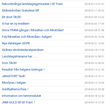
Rekordmånga landslagsgymnaster i GF Fram
2018-07-13 07:47
Skåneidrotten Gratulerar till!
2018-07-11 09:42
Ett stort TACK!
2018-07-09 15:42
Vi har en ny medlem!
2018-06-05 17:04
Stora FRAM-gångar i Riksettan och Rikstvåan!
2018-05-28 21:08
Följ Riksettan och Rikstvåan i helgen!
2018-05-26 10:06
Nya datalagen GDPR
2018-05-21 15:04
Skånes Idrottsledarstipendium
2018-05-18 17:33
Landslagstränarna har ......
2018-05-16 08:51
Som TACK!
2018-05-16 08:45
Resultat från helgens tävlingar..!
2018-05-14 21:35
JätteSTORT Tack!
2018-05-14 15:11
Riksfyran i helgen
2018-05-12 10:44
Guldhjältarna firas..!
2018-04-23 20:28
Information om terminsslutet
2018-04-18 12:32
JNM-GULD till GF Fram..!
2018-04-14 15:39