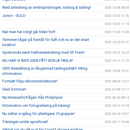
Med anledning av smittspridningen, träning & tävling!
2021-12-08 08:54
Junior - GULD
2021-12-05 11:35
2021-12-05 11:14
När man har roligt går tiden fort!
2021-11-26 13:34
Terminen tågar på framåt för fullt och nu är det snart
2021-10-22 07:21
höstlov!
Spökrunda samt Halloweenträning med GF Fram!
2021-10-21 16:23
NU HAR VI ÄNTLIGEN FÅTT BÖRJA TÄVLA!
2021-10-11 17:10
OBS! Beställning av långärmad tävlingsdräkt! Viktig
2021-10-04 12:41
information.
Fortsätt följa rekommendationer!
2021-08-24 13:57
Glad Sommar!
2021-07-08 12:17
Ny Intresseförfrågan från Prolympia!
2021-05-20 08:13
Information om fotografering på träning!
2021-04-27 14:18
Nu sätter vi igång för ytterligare 10 grupper!
2021-02-23 13:47
Träningen under sportlovet!
2021-02-17 14:04
Viktigt om du råkar ut för Covid? stoppa smittan