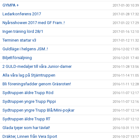
GYMPA +
2017-01-30 10:39
Ledarkonferens 2017
2017-01-28 17:32
Nyårsshowen 2017 med GF Fram..!
2017-01-22 17:29
Ingen träning lörd 28/1
2017-01-16 12:10
Terminen startar v3
2017-01-12 11:32
Guldläge i helgens JSM..!
2016-12-02 17:05
Biljettförsäljning
2016-12-01 17:40
2 GULD-medaljer till våra Junior-damer
2016-11-28 13:56
Alla våra lag på Stjärntruppen
2016-11-14 11:05
Bli föreningsfadder genom Gräsroten!
2016-11-11 12:28
Sydtruppen äldre Trupp Röd
2016-11-07 12:17
Sydtruppen yngre Trupp Pippi
2016-11-07 12:16
Sydtruppen yngre Trupp Blå/Mini-pojkar
2016-11-07 12:14
Sydtruppen äldre Trupp RT
2016-11-07 12:12
Glada tjejer som har tävlat!
2016-10-31 11:19
Dräkter, Linnen från Vera Sport
2016-10-27 13:17