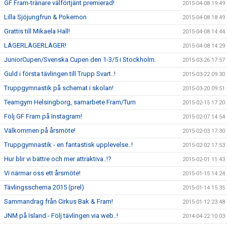
GF Fram-tränare välförtjänt premierad!
2015-04-08 19:49
Lilla Sjöjungfrun & Pokemon
2015-04-08 18:49
Grattis till Mikaela Hall!
2015-04-08 14:44
LÄGERLÄGERLÄGER!
2015-04-08 14:29
JuniorCupen/Svenska Cupen den 1-3/5 i Stockholm.
2015-03-26 17:57
Guld i första tävlingen till Trupp Svart..!
2015-03-22 09:30
Truppgymnastik på schemat i skolan!
2015-03-20 09:51
Teamgym Helsingborg, samarbete Fram/Turn
2015-02-15 17:20
Följ GF Fram på Instagram!
2015-02-07 14:54
Välkommen på årsmöte!
2015-02-03 17:30
Truppgymnastik - en fantastisk upplevelse..!
2015-02-02 17:53
Hur blir vi bättre och mer attraktiva..!?
2015-02-01 11:43
Vi närmar oss ett årsmöte!
2015-01-15 14:24
Tävlingsschema 2015 (prel)
2015-01-14 15:35
Sammandrag från Cirkus Bak & Fram!
2015-01-12 23:48
JNM på Island - Följ tävlingen via web..!
2014-04-22 10:03