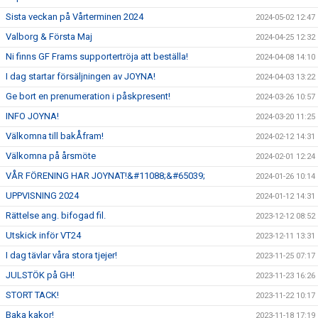
Sista veckan på Vårterminen 2024
2024-05-02 12:47
Valborg & Första Maj
2024-04-25 12:32
Ni finns GF Frams supportertröja att beställa!
2024-04-08 14:10
I dag startar försäljningen av JOYNA!
2024-04-03 13:22
Ge bort en prenumeration i påskpresent!
2024-03-26 10:57
INFO JOYNA!
2024-03-20 11:25
Välkomna till bakÅfram!
2024-02-12 14:31
Välkomna på årsmöte
2024-02-01 12:24
VÅR FÖRENING HAR JOYNAT!&#11088;&#65039;
2024-01-26 10:14
UPPVISNING 2024
2024-01-12 14:31
Rättelse ang. bifogad fil.
2023-12-12 08:52
Utskick inför VT24
2023-12-11 13:31
I dag tävlar våra stora tjejer!
2023-11-25 07:17
JULSTÖK på GH!
2023-11-23 16:26
STORT TACK!
2023-11-22 10:17
Baka kakor!
2023-11-18 17:19