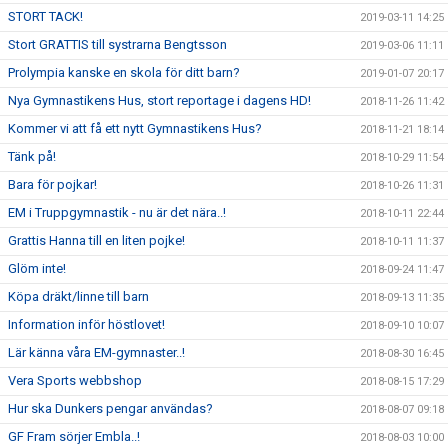
STORT TACK!
2019-03-11 14:25
Stort GRATTIS till systrarna Bengtsson
2019-03-06 11:11
Prolympia kanske en skola för ditt barn?
2019-01-07 20:17
Nya Gymnastikens Hus, stort reportage i dagens HD!
2018-11-26 11:42
Kommer vi att få ett nytt Gymnastikens Hus?
2018-11-21 18:14
Tänk på!
2018-10-29 11:54
Bara för pojkar!
2018-10-26 11:31
EM i Truppgymnastik - nu är det nära..!
2018-10-11 22:44
Grattis Hanna till en liten pojke!
2018-10-11 11:37
Glöm inte!
2018-09-24 11:47
Köpa dräkt/linne till barn
2018-09-13 11:35
Information inför höstlovet!
2018-09-10 10:07
Lär känna våra EM-gymnaster..!
2018-08-30 16:45
Vera Sports webbshop
2018-08-15 17:29
Hur ska Dunkers pengar användas?
2018-08-07 09:18
GF Fram sörjer Embla..!
2018-08-03 10:00