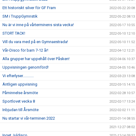
Ett historiskt silver för GF Fram
2022-05-22 20:08
SM i TruppGymnstik
2022-05-22 08:13
Nu är vi inne på vårterminens sista vecka!
2022-05-17 10:55
STORT TACK!
2022-05-10 12:10
Vill du vara med på en Gymnaestrada!
2022-05-10 11:52
Vår-Disco för barn 7-12 år!
2022-04-12 12:21
Alla grupper har uppehåll över Påsken!
2022-04-06 10:37
Uppvisningen genomförd!
2022-04-05 10:46
Vi efterlyser............
2022-03-23 13:08
Äntligen uppvisning
2022-03-15 14:15
Påminnelse årsmöte
2022-02-28 10:57
Sportlovet vecka 8
2022-02-17 13:24
Inbjudan till Årsmöte
2022-02-02 11:11
Nu startar vi vår-terminen 2022
2022-01-14 08:55
2021-12-27 08:02
Inget Juldisco
2021-12-14 09:52