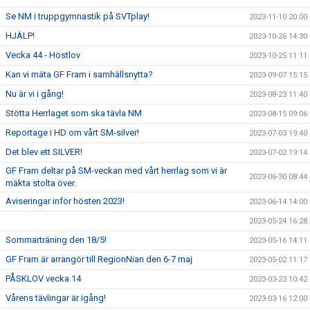
Se NM i truppgymnastik på SVTplay!
2023-11-10 20:00
HJÄLP!
2023-10-26 14:30
Vecka 44 - Höstlov
2023-10-25 11:11
Kan vi mäta GF Fram i samhällsnytta?
2023-09-07 15:15
Nu är vi i gång!
2023-08-23 11:40
Stötta Herrlaget som ska tävla NM
2023-08-15 09:06
Reportage i HD om vårt SM-silver!
2023-07-03 19:40
Det blev ett SILVER!
2023-07-02 19:14
GF Fram deltar på SM-veckan med vårt herrlag som vi är
2023-06-30 08:44
mäkta stolta över.
Aviseringar inför hösten 2023!
2023-06-14 14:00
2023-05-24 16:28
Sommarträning den 18/5!
2023-05-16 14:11
GF Fram är arrangör till RegionNian den 6-7 maj
2023-05-02 11:17
PÅSKLOV vecka 14
2023-03-23 10:42
Vårens tävlingar är igång!
2023-03-16 12:00