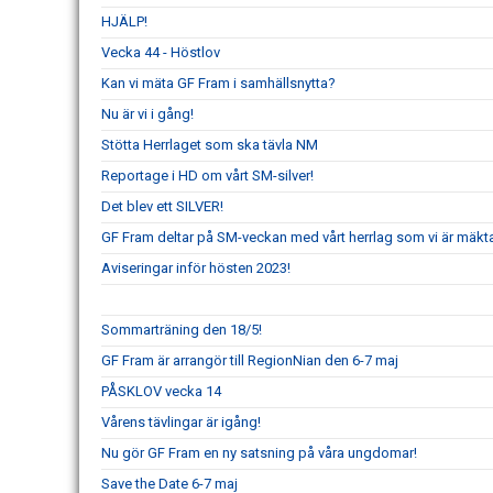
HJÄLP!
Vecka 44 - Höstlov
Kan vi mäta GF Fram i samhällsnytta?
Nu är vi i gång!
Stötta Herrlaget som ska tävla NM
Reportage i HD om vårt SM-silver!
Det blev ett SILVER!
GF Fram deltar på SM-veckan med vårt herrlag som vi är mäkta 
Aviseringar inför hösten 2023!
Sommarträning den 18/5!
GF Fram är arrangör till RegionNian den 6-7 maj
PÅSKLOV vecka 14
Vårens tävlingar är igång!
Nu gör GF Fram en ny satsning på våra ungdomar!
Save the Date 6-7 maj