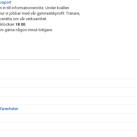
psport
in till informationsmöte. Under kvällen
hur vi jobbar med vår gymnastikprofil. Tränare,
h berätta om vår verksamhet.
 klockan
18.00
.
kom gärna någon minut tidigare.
farenheter