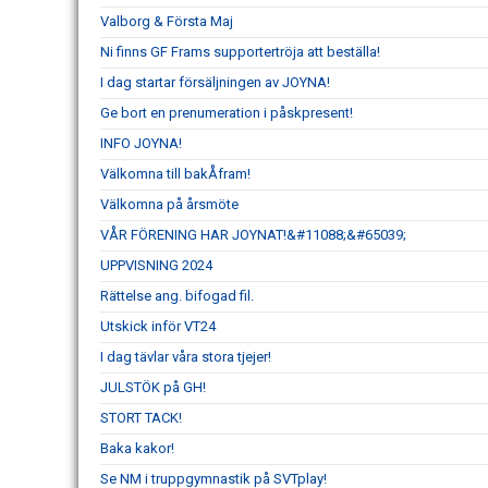
Valborg & Första Maj
Ni finns GF Frams supportertröja att beställa!
I dag startar försäljningen av JOYNA!
Ge bort en prenumeration i påskpresent!
INFO JOYNA!
Välkomna till bakÅfram!
Välkomna på årsmöte
VÅR FÖRENING HAR JOYNAT!&#11088;&#65039;
UPPVISNING 2024
Rättelse ang. bifogad fil.
Utskick inför VT24
I dag tävlar våra stora tjejer!
JULSTÖK på GH!
STORT TACK!
Baka kakor!
Se NM i truppgymnastik på SVTplay!