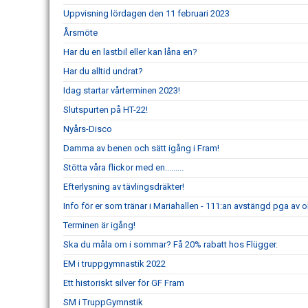
Uppvisning lördagen den 11 februari 2023
Årsmöte
Har du en lastbil eller kan låna en?
Har du alltid undrat?
Idag startar vårterminen 2023!
Slutspurten på HT-22!
Nyårs-Disco
Damma av benen och sätt igång i Fram!
Stötta våra flickor med en.........
Efterlysning av tävlingsdräkter!
Info för er som tränar i Mariahallen - 111:an avstängd pga av 
Terminen är igång!
Ska du måla om i sommar? Få 20% rabatt hos Flügger.
EM i truppgymnastik 2022
Ett historiskt silver för GF Fram
SM i TruppGymnstik