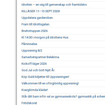
Idrotten – en väg till gemenskap och framtidstro
KILLÄGER 11–13 SEPT 2026!
Uppdatera garderoben.
Fram till Idrottsgalan.
Bruttotruppen 2026
Kl 14:00 i morgon på Idrottens Hus.
Påminnelse.
Uppvisning 8/2
Samarbetspartner Belekima.
Kickoff-läger 2026
God Jul och Gott Nytt År.
Köp Guld-biljetter till Uppvisningen!
Välkommen till en oförglömlig uppvisning!
Kvarglömda kläder!
Står ditt barn inför val av gymnasieskola? gymnastik på schem
Fritidskoret