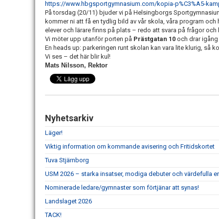
https://www.hbgsportgymnasium.com/kopia-p%C3%A5-kam
På torsdag (20/11) bjuder vi på Helsingborgs Sportgymnasium 
kommer ni att få en tydlig bild av vår skola, våra program och 
elever och lärare finns på plats – redo att svara på frågor oc
Vi möter upp utanför porten på
Prästgatan 10
och drar igång
En heads up: parkeringen runt skolan kan vara lite klurig, så 
Vi ses – det här blir kul!
Mats Nilsson, Rektor
Nyhetsarkiv
Läger!
Viktig information om kommande avisering och Fritidskortet
Tuva Stjärnborg
USM 2026 – starka insatser, modiga debuter och värdefulla er
Nominerade ledare/gymnaster som förtjänar att synas!
Landslaget 2026
TACK!