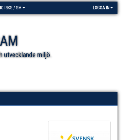
NG RIKS / SM
LOGGA IN
RAM
h utvecklande miljö.