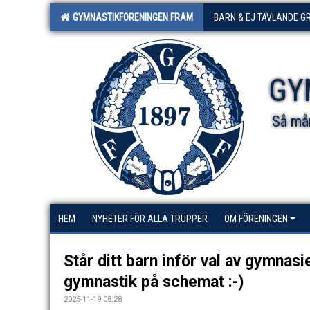
GYMNASTIKFÖRENINGEN FRAM
BARN & EJ TÄVLANDE G
GY
Så mån
HEM
NYHETER FÖR ALLA TRUPPER
OM FÖRENINGEN
Står ditt barn inför val av gymnas
gymnastik på schemat :-)
2025-11-19 08:28