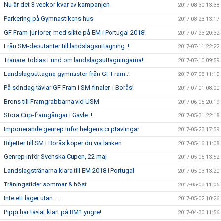
Nu är det 3 veckor kvar av kampanjen!
2017-08-30 13:38
Parkering på Gymnastikens hus
2017-08-23 13:17
GF Fram-juniorer, med sikte på EM i Portugal 2018!
2017-07-23 20:32
Från SM-debutanter till landslagsuttagning..!
2017-07-11 22:22
Tränare Tobias Lund om landslagsuttagningarna!
2017-07-10 09:59
Landslagsuttagna gymnaster från GF Fram..!
2017-07-08 11:10
På söndag tävlar GF Fram i SM-finalen i Borås!
2017-07-01 08:00
Brons till Framgrabbarna vid USM
2017-06-05 20:19
Stora Cup-framgångar i Gävle..!
2017-05-31 22:18
Imponerande genrep inför helgens cuptävlingar
2017-05-23 17:59
Biljetter till SM i Borås köper du via länken
2017-05-16 11:08
Genrep inför Svenska Cupen, 22 maj
2017-05-05 13:52
Landslagstränarna klara till EM 2018 i Portugal
2017-05-03 13:20
Träningstider sommar & höst
2017-05-03 11:06
Inte ett läger utan.......
2017-05-02 10:26
Pippi har tävlat klart på RM1 yngre!
2017-04-30 11:56