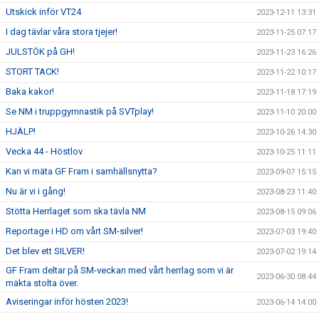
Utskick inför VT24
2023-12-11 13:31
I dag tävlar våra stora tjejer!
2023-11-25 07:17
JULSTÖK på GH!
2023-11-23 16:26
STORT TACK!
2023-11-22 10:17
Baka kakor!
2023-11-18 17:19
Se NM i truppgymnastik på SVTplay!
2023-11-10 20:00
HJÄLP!
2023-10-26 14:30
Vecka 44 - Höstlov
2023-10-25 11:11
Kan vi mäta GF Fram i samhällsnytta?
2023-09-07 15:15
Nu är vi i gång!
2023-08-23 11:40
Stötta Herrlaget som ska tävla NM
2023-08-15 09:06
Reportage i HD om vårt SM-silver!
2023-07-03 19:40
Det blev ett SILVER!
2023-07-02 19:14
GF Fram deltar på SM-veckan med vårt herrlag som vi är
2023-06-30 08:44
mäkta stolta över.
Aviseringar inför hösten 2023!
2023-06-14 14:00