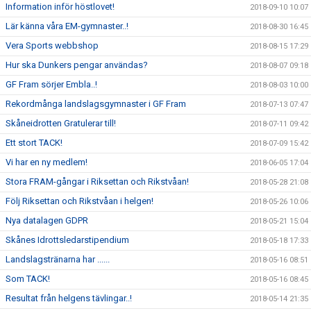
Information inför höstlovet!
2018-09-10 10:07
Lär känna våra EM-gymnaster..!
2018-08-30 16:45
Vera Sports webbshop
2018-08-15 17:29
Hur ska Dunkers pengar användas?
2018-08-07 09:18
GF Fram sörjer Embla..!
2018-08-03 10:00
Rekordmånga landslagsgymnaster i GF Fram
2018-07-13 07:47
Skåneidrotten Gratulerar till!
2018-07-11 09:42
Ett stort TACK!
2018-07-09 15:42
Vi har en ny medlem!
2018-06-05 17:04
Stora FRAM-gångar i Riksettan och Rikstvåan!
2018-05-28 21:08
Följ Riksettan och Rikstvåan i helgen!
2018-05-26 10:06
Nya datalagen GDPR
2018-05-21 15:04
Skånes Idrottsledarstipendium
2018-05-18 17:33
Landslagstränarna har ......
2018-05-16 08:51
Som TACK!
2018-05-16 08:45
Resultat från helgens tävlingar..!
2018-05-14 21:35