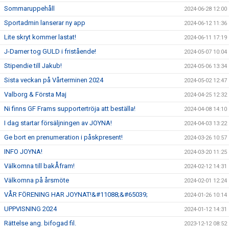
Sommaruppehåll
2024-06-28 12:00
Sportadmin lanserar ny app
2024-06-12 11:36
Lite skryt kommer lastat!
2024-06-11 17:19
J-Damer tog GULD i fristående!
2024-05-07 10:04
Stipendie till Jakub!
2024-05-06 13:34
Sista veckan på Vårterminen 2024
2024-05-02 12:47
Valborg & Första Maj
2024-04-25 12:32
Ni finns GF Frams supportertröja att beställa!
2024-04-08 14:10
I dag startar försäljningen av JOYNA!
2024-04-03 13:22
Ge bort en prenumeration i påskpresent!
2024-03-26 10:57
INFO JOYNA!
2024-03-20 11:25
Välkomna till bakÅfram!
2024-02-12 14:31
Välkomna på årsmöte
2024-02-01 12:24
VÅR FÖRENING HAR JOYNAT!&#11088;&#65039;
2024-01-26 10:14
UPPVISNING 2024
2024-01-12 14:31
Rättelse ang. bifogad fil.
2023-12-12 08:52