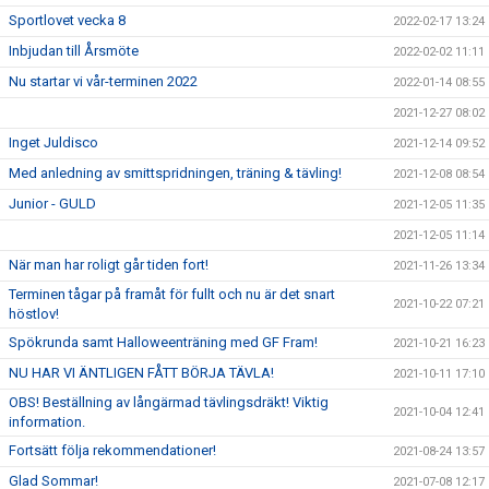
Sportlovet vecka 8
2022-02-17 13:24
Inbjudan till Årsmöte
2022-02-02 11:11
Nu startar vi vår-terminen 2022
2022-01-14 08:55
2021-12-27 08:02
Inget Juldisco
2021-12-14 09:52
Med anledning av smittspridningen, träning & tävling!
2021-12-08 08:54
Junior - GULD
2021-12-05 11:35
2021-12-05 11:14
När man har roligt går tiden fort!
2021-11-26 13:34
Terminen tågar på framåt för fullt och nu är det snart
2021-10-22 07:21
höstlov!
Spökrunda samt Halloweenträning med GF Fram!
2021-10-21 16:23
NU HAR VI ÄNTLIGEN FÅTT BÖRJA TÄVLA!
2021-10-11 17:10
OBS! Beställning av långärmad tävlingsdräkt! Viktig
2021-10-04 12:41
information.
Fortsätt följa rekommendationer!
2021-08-24 13:57
Glad Sommar!
2021-07-08 12:17