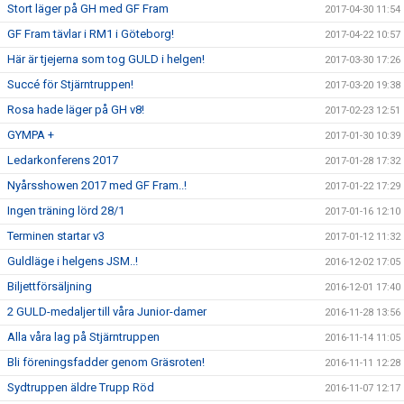
Stort läger på GH med GF Fram
2017-04-30 11:54
GF Fram tävlar i RM1 i Göteborg!
2017-04-22 10:57
Här är tjejerna som tog GULD i helgen!
2017-03-30 17:26
Succé för Stjärntruppen!
2017-03-20 19:38
Rosa hade läger på GH v8!
2017-02-23 12:51
GYMPA +
2017-01-30 10:39
Ledarkonferens 2017
2017-01-28 17:32
Nyårsshowen 2017 med GF Fram..!
2017-01-22 17:29
Ingen träning lörd 28/1
2017-01-16 12:10
Terminen startar v3
2017-01-12 11:32
Guldläge i helgens JSM..!
2016-12-02 17:05
Biljettförsäljning
2016-12-01 17:40
2 GULD-medaljer till våra Junior-damer
2016-11-28 13:56
Alla våra lag på Stjärntruppen
2016-11-14 11:05
Bli föreningsfadder genom Gräsroten!
2016-11-11 12:28
Sydtruppen äldre Trupp Röd
2016-11-07 12:17