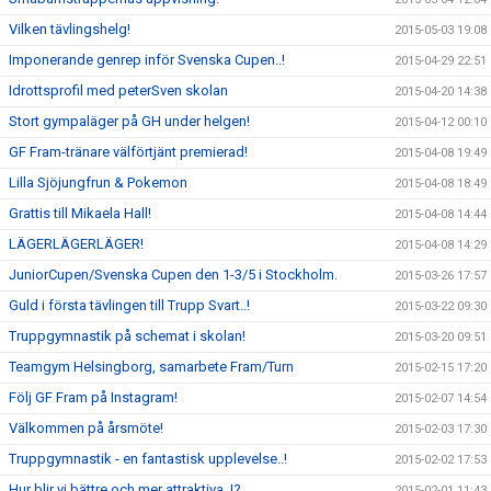
Vilken tävlingshelg!
2015-05-03 19:08
Imponerande genrep inför Svenska Cupen..!
2015-04-29 22:51
Idrottsprofil med peterSven skolan
2015-04-20 14:38
Stort gympaläger på GH under helgen!
2015-04-12 00:10
GF Fram-tränare välförtjänt premierad!
2015-04-08 19:49
Lilla Sjöjungfrun & Pokemon
2015-04-08 18:49
Grattis till Mikaela Hall!
2015-04-08 14:44
LÄGERLÄGERLÄGER!
2015-04-08 14:29
JuniorCupen/Svenska Cupen den 1-3/5 i Stockholm.
2015-03-26 17:57
Guld i första tävlingen till Trupp Svart..!
2015-03-22 09:30
Truppgymnastik på schemat i skolan!
2015-03-20 09:51
Teamgym Helsingborg, samarbete Fram/Turn
2015-02-15 17:20
Följ GF Fram på Instagram!
2015-02-07 14:54
Välkommen på årsmöte!
2015-02-03 17:30
Truppgymnastik - en fantastisk upplevelse..!
2015-02-02 17:53
Hur blir vi bättre och mer attraktiva..!?
2015-02-01 11:43