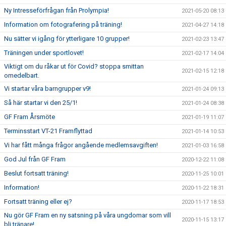
Ny Intresseförfrågan från Prolympia!
2021-05-20 08:13
Information om fotografering på träning!
2021-04-27 14:18
Nu sätter vi igång för ytterligare 10 grupper!
2021-02-23 13:47
Träningen under sportlovet!
2021-02-17 14:04
Viktigt om du råkar ut för Covid? stoppa smittan
2021-02-15 12:18
omedelbart.
Vi startar våra barngrupper v9!
2021-01-24 09:13
Så här startar vi den 25/1!
2021-01-24 08:38
GF Fram Årsmöte
2021-01-19 11:07
Terminsstart VT-21 Framflyttad
2021-01-14 10:53
Vi har fått många frågor angående medlemsavgiften!
2021-01-03 16:58
God Jul från GF Fram
2020-12-22 11:08
Beslut fortsatt träning!
2020-11-25 10:01
Information!
2020-11-22 18:31
Fortsatt träning eller ej?
2020-11-17 18:53
Nu gör GF Fram en ny satsning på våra ungdomar som vill
2020-11-15 13:17
bli tränare!