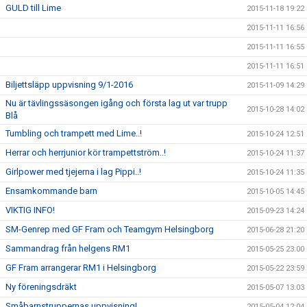
GULD till Lime
2015-11-18 19:22
2015-11-11 16:56
2015-11-11 16:55
2015-11-11 16:51
Biljettsläpp uppvisning 9/1-2016
2015-11-09 14:29
Nu är tävlingssäsongen igång och första lag ut var trupp
2015-10-28 14:02
Blå
Tumbling och trampett med Lime..!
2015-10-24 12:51
Herrar och herrjunior kör trampettström..!
2015-10-24 11:37
Girlpower med tjejerna i lag Pippi..!
2015-10-24 11:35
Ensamkommande barn
2015-10-05 14:45
VIKTIG INFO!
2015-09-23 14:24
SM-Genrep med GF Fram och Teamgym Helsingborg
2015-06-28 21:20
Sammandrag från helgens RM1
2015-05-25 23:00
GF Fram arrangerar RM1 i Helsingborg
2015-05-22 23:59
Ny föreningsdräkt
2015-05-07 13:03
Småbarnstruppernas uppvisning!
2015-05-04 12:04