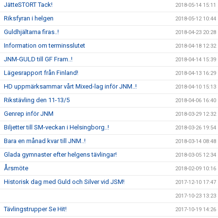
JätteSTORT Tack!
2018-05-14 15:11
Riksfyran i helgen
2018-05-12 10:44
Guldhjältarna firas..!
2018-04-23 20:28
Information om terminsslutet
2018-04-18 12:32
JNM-GULD till GF Fram..!
2018-04-14 15:39
Lägesrapport från Finland!
2018-04-13 16:29
HD uppmärksammar vårt Mixed-lag inför JNM..!
2018-04-10 15:13
Rikstävling den 11-13/5
2018-04-06 16:40
Genrep inför JNM
2018-03-29 12:32
Biljetter till SM-veckan i Helsingborg..!
2018-03-26 19:54
Bara en månad kvar till JNM..!
2018-03-14 08:48
Glada gymnaster efter helgens tävlingar!
2018-03-05 12:34
Årsmöte
2018-02-09 10:16
Historisk dag med Guld och Silver vid JSM!
2017-12-10 17:47
2017-10-23 13:23
Tävlingstrupper Se Hit!
2017-10-19 14:26