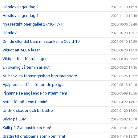
Höstlovsläger dag 2
2020-11-10 11:59
Höstlovsläger dag 1
2020-11-10 10:40
Nya restriktioner gäller 27/10-17/11
2020-10-30 09:40
Höstlov!
2020-10-23 10:57
Om du eller ditt barn misstänks ha Covid-19!
2020-09-10 10:59
Viktigt att ALLA läser!
2020-08-28 11:13
Viktig info inför träningen!
2020-08-03 07:32
En ovanlig vårtermin är slut!
2020-05-27 17:36
Nu har vi en föreningsshop hos Intersport!
2020-05-25 13:22
Hjälp oss att få in förlorade pengar!
2020-05-13 12:10
Påminnelse angående höstterminen!
2020-05-09 13:56
Nytt inför höstens termin!
2020-04-22 14:07
Undvik skador och bli bättre!
2020-01-20 15:04
Silver på JSM
2019-12-02 10:18
Kallt på Gymnastikens Hus!
2019-12-01 08:13
Grattis till grabbarna som kom fyra!
2019-11-19 13:37