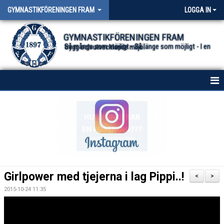
GYMNASTIKFÖRENINGEN FRAM
LOGGA IN
GYMNASTIKFÖRENINGEN FRAM
Så många som möjligt - Så länge som möjligt - I en trygg och utvecklande miljö.
HEM
NYHETER FÖR ALLA TRUPPER
OM FÖRENINGEN
DOKUMENT
Girlpower med tjejerna i lag Pippi..!
<
>
2015-10-24 11:35