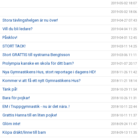
2019-05-02 18:07
2019-05-02 18:06
Stora tävlingshelgen är nu över!
2019-04-27 07:43
Vill du bli ledare?
2019-04-04 11:25
Påsklov!
2019-04-01 12:45
STORT TACK!
2019-03-11 14:25
Stort GRATTIS till systrarna Bengtsson
2019-03-06 11:11
Prolympia kanske en skola för ditt barn?
2019-01-07 20:17
Nya Gymnastikens Hus, stort reportage i dagens HD!
2018-11-26 11:42
Kommer vi att få ett nytt Gymnastikens Hus?
2018-11-21 18:14
Tänk på!
2018-10-29 11:54
Bara för pojkar!
2018-10-26 11:31
EM i Truppgymnastik - nu är det nära..!
2018-10-11 22:44
Grattis Hanna till en liten pojke!
2018-10-11 11:37
Glöm inte!
2018-09-24 11:47
Köpa dräkt/linne till barn
2018-09-13 11:35