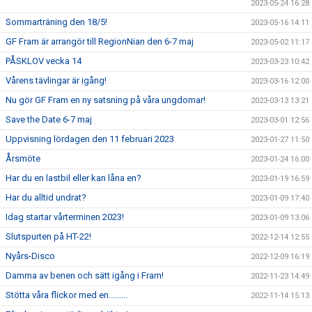
2023-05-24 16:28
Sommarträning den 18/5!
2023-05-16 14:11
GF Fram är arrangör till RegionNian den 6-7 maj
2023-05-02 11:17
PÅSKLOV vecka 14
2023-03-23 10:42
Vårens tävlingar är igång!
2023-03-16 12:00
Nu gör GF Fram en ny satsning på våra ungdomar!
2023-03-13 13:21
Save the Date 6-7 maj
2023-03-01 12:56
Uppvisning lördagen den 11 februari 2023
2023-01-27 11:50
Årsmöte
2023-01-24 16:00
Har du en lastbil eller kan låna en?
2023-01-19 16:59
Har du alltid undrat?
2023-01-09 17:40
Idag startar vårterminen 2023!
2023-01-09 13:06
Slutspurten på HT-22!
2022-12-14 12:55
Nyårs-Disco
2022-12-09 16:19
Damma av benen och sätt igång i Fram!
2022-11-23 14:49
Stötta våra flickor med en.........
2022-11-14 15:13