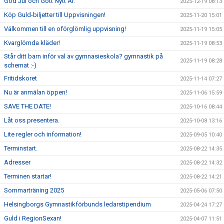
God Jul och Gott Nytt År.
2025-12-19 08:13
Köp Guld-biljetter till Uppvisningen!
2025-11-20 15:01
Välkommen till en oförglömlig uppvisning!
2025-11-19 15:05
Kvarglömda kläder!
2025-11-19 08:53
Står ditt barn inför val av gymnasieskola? gymnastik på
2025-11-19 08:28
schemat :-)
Fritidskoret
2025-11-14 07:27
Nu är anmälan öppen!
2025-11-06 15:59
SAVE THE DATE!
2025-10-16 08:44
Låt oss presentera.
2025-10-08 13:16
Lite regler och information!
2025-09-05 10:40
Terminstart.
2025-08-22 14:35
Adresser
2025-08-22 14:32
Terminen startar!
2025-08-22 14:21
Sommarträning 2025
2025-05-06 07:50
Helsingborgs Gymnastikförbunds ledarstipendium
2025-04-24 17:27
Guld i RegionSexan!
2025-04-07 11:51