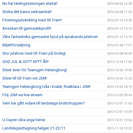
Nu har tävlingssäsongen startat!
2016-04-05 16:30
Stötta ditt barns verksamhet!
2016-02-08 11:55
Föreningsutveckling med GF Fram!
2016-01-16 19:35
Ansökan till gymnastikprofil!
2016-01-12 14:15
Våra fantastiska gymnaster bjöd på sprakande julshow!
2016-01-10 16:19
Biljettförsäljning
2016-01-08 17:47
Stor julshow med GF Fram på lördag!
2016-01-08 09:49
GOD JUL & GOTT NYTT ÅR!
2015-12-18 17:06
Silver även för Teamgym Helsingborg!
2015-12-06 19:00
Silver till GF Fram vid JSM!
2015-12-06 12:23
Teamgym Helsingborg tvåa i kvalet, finalklara i JSM!
2015-12-05 18:19
Följ JSM via live-stream
2015-12-05 09:43
Vem har gått vidare till landslags-bruttotruppen?
2015-12-01 11:03
2015-12-01 10:59
U-Cupen våra unga herrar
2015-12-01 10:56
Landslagsuttagning helgen 21-22/11
2015-11-18 19:52