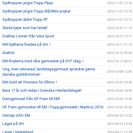
Sydtruppen yngre Trupp Pippi
2016-11-07 12:16
Sydtruppen yngre Trupp Blå/Mini-pojkar
2016-11-07 12:14
Sydtruppen äldre Trupp RT
2016-11-07 12:12
Glada tjejer som har tävlat!
2016-10-31 11:19
Dräkter, Linnen från Vera Sport
2016-10-27 13:17
EM-hjältarna firades på GH..!
2016-10-17 21:13
Grattis!
2016-10-16 09:04
EM-finalerna med våra gymnaster på SVT idag..!
2016-10-15 08:51
Ung, men rutinerad, landslagsgymnast spräcker gärna
2016-10-08 12:00
danska gulddrömmar!
EM-Guld att försvara för Ellinor..!
2016-10-07 18:30
Bara 17 år och redan i Svenska Herrlandslaget!
2016-10-06 18:30
Damgymnast från GF Fram till EM!
2016-10-05 19:30
GF Fram-gymnaster till EM i Truppgymnastik i Maribor, 2016
2016-10-04 20:50
Genrep inför EM
2016-09-23 10:25
Läger på GH
2016-09-19 13:33
Läger i Vesterlund
2016-09-17 15:39