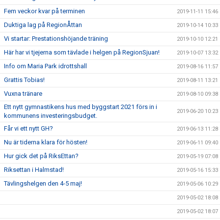
Fem veckor kvar på terminen
2019-11-11 15:46
Duktiga lag på RegionÅttan
2019-10-14 10:33
Vi startar: Prestationshöjande träning
2019-10-10 12:21
Här har vi tjejerna som tävlade i helgen på RegionSjuan!
2019-10-07 13:32
Info om Maria Park idrottshall
2019-08-16 11:57
Grattis Tobias!
2019-08-11 13:21
Vuxna tränare
2019-08-10 09:38
Ett nytt gymnastikens hus med byggstart 2021 förs in i
2019-06-20 10:23
kommunens investeringsbudget.
Får vi ett nytt GH?
2019-06-13 11:28
Nu är tiderna klara för hösten!
2019-06-11 09:40
Hur gick det på RiksEttan?
2019-05-19 07:08
Riksettan i Halmstad!
2019-05-16 15:33
Tävlingshelgen den 4-5 maj!
2019-05-06 10:29
2019-05-02 18:08
2019-05-02 18:07