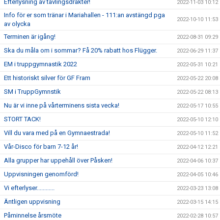
Efterlysning av tävlingsdräkter!
2022-11-03 10:12
Info för er som tränar i Mariahallen - 111:an avstängd pga
2022-10-10 11:53
av olycka
Terminen är igång!
2022-08-31 09:29
Ska du måla om i sommar? Få 20% rabatt hos Flügger.
2022-06-29 11:37
EM i truppgymnastik 2022
2022-05-31 10:21
Ett historiskt silver för GF Fram
2022-05-22 20:08
SM i TruppGymnstik
2022-05-22 08:13
Nu är vi inne på vårterminens sista vecka!
2022-05-17 10:55
STORT TACK!
2022-05-10 12:10
Vill du vara med på en Gymnaestrada!
2022-05-10 11:52
Vår-Disco för barn 7-12 år!
2022-04-12 12:21
Alla grupper har uppehåll över Påsken!
2022-04-06 10:37
Uppvisningen genomförd!
2022-04-05 10:46
Vi efterlyser............
2022-03-23 13:08
Äntligen uppvisning
2022-03-15 14:15
Påminnelse årsmöte
2022-02-28 10:57