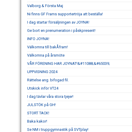
Valborg & Första Maj
Ni finns GF Frams supportertröja att beställa!
I dag startar försäljningen av JOYNA!
Ge bort en prenumeration i påskpresent!
INFO JOYNA!
Välkomna till bakÅfram!
Välkomna på årsmöte
VÅR FÖRENING HAR JOYNAT!&#11088;&#65039;
UPPVISNING 2024
Rättelse ang. bifogad fil.
Utskick inför VT24
I dag tävlar våra stora tjejer!
JULSTÖK på GH!
STORT TACK!
Baka kakor!
Se NM i truppgymnastik på SVTplay!