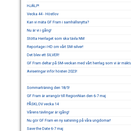
HJÄLP!
Vecka 44 - Höstlov
Kan vi mäta GF Fram i samhällsnytta?
Nu är vi i gång!
Stötta Herrlaget som ska tävla NM
Reportage i HD om vårt SM-silver!
Det blev ett SILVER!
GF Fram deltar på SM-veckan med vårt herrlag som vi är mäkta 
Aviseringar inför hösten 2023!
Sommarträning den 18/5!
GF Fram är arrangör till RegionNian den 6-7 maj
PÅSKLOV vecka 14
Vårens tävlingar är igång!
Nu gör GF Fram en ny satsning på våra ungdomar!
Save the Date 6-7 maj