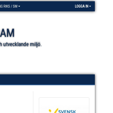
NG RIKS / SM
LOGGA IN
RAM
h utvecklande miljö.