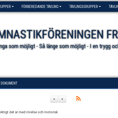
RUPPER
FÖRBEREDANDE TÄVLING
TÄVLINGSGRUPPER
TÄVLI
MNASTIKFÖRENINGEN F
ga som möjligt - Så länge som möjligt - I en trygg oc
DOKUMENT
<
>
viktigt det är med rörelse och motorisk