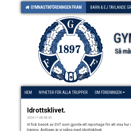
GYMNASTIKFÖRENINGEN FRAM
BARN & EJ TÄVLANDE G
GY
Så mån
HEM
NYHETER FÖR ALLA TRUPPER
OM FÖRENINGEN
Idrottsklivet.
2024-11-08 08:30
Vi fick besök av SVT som gjorde ett reportage för att visa hur 
träning. Äntligen är vi igång med Idrottsklivet.