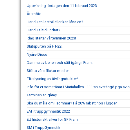
Uppvisning lördagen den 11 februari 2023
Årsmöte
Har du en lastbil eller kan låna en?
Har du alltid undrat?
Idag startar vårterminen 2023!
Slutspurten på HT-22!
Nyårs-Disco
Damma av benen och sätt igång i Fram!
Stötta våra flickor med en.........
Efterlysning av tävlingsdräkter!
Info för er som tränar i Mariahallen - 111:an avstängd pga av 
Terminen är igång!
Ska du måla om i sommar? Få 20% rabatt hos Flügger.
EM i truppgymnastik 2022
Ett historiskt silver för GF Fram
SM i TruppGymnstik