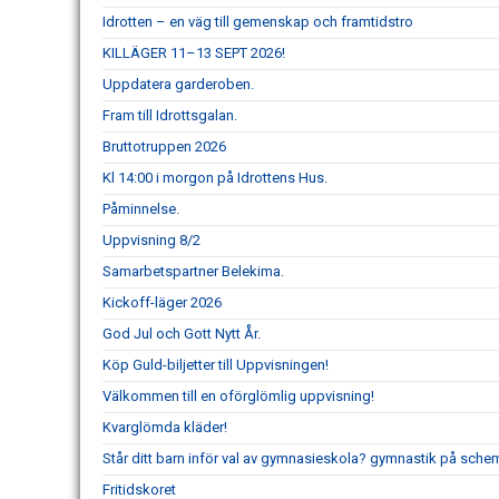
Idrotten – en väg till gemenskap och framtidstro
KILLÄGER 11–13 SEPT 2026!
Uppdatera garderoben.
Fram till Idrottsgalan.
Bruttotruppen 2026
Kl 14:00 i morgon på Idrottens Hus.
Påminnelse.
Uppvisning 8/2
Samarbetspartner Belekima.
Kickoff-läger 2026
God Jul och Gott Nytt År.
Köp Guld-biljetter till Uppvisningen!
Välkommen till en oförglömlig uppvisning!
Kvarglömda kläder!
Står ditt barn inför val av gymnasieskola? gymnastik på schem
Fritidskoret