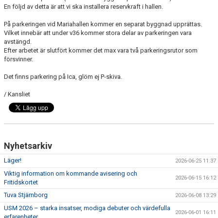
En följd av detta är att vi ska installera reservkraft i hallen.
På parkeringen vid Mariahallen kommer en separat byggnad upprättas.
Vilket innebär att under v36 kommer stora delar av parkeringen vara
avstängd.
Efter arbetet är slutfört kommer det max vara två parkeringsrutor som
försvinner.
Det finns parkering på Ica, glöm ej P-skiva.
/ Kansliet
Nyhetsarkiv
Läger!
2026-06-25 11:37
Viktig information om kommande avisering och
2026-06-15 16:12
Fritidskortet
Tuva Stjärnborg
2026-06-08 13:29
USM 2026 – starka insatser, modiga debuter och värdefulla
2026-06-01 16:11
erfarenheter