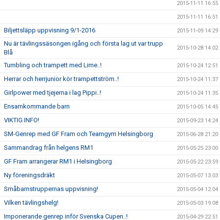
2015-11-11 16:55
2015-11-11 16:51
Biljettsläpp uppvisning 9/1-2016
2015-11-09 14:29
Nu är tävlingssäsongen igång och första lag ut var trupp
2015-10-28 14:02
Blå
Tumbling och trampett med Lime..!
2015-10-24 12:51
Herrar och herrjunior kör trampettström..!
2015-10-24 11:37
Girlpower med tjejerna i lag Pippi..!
2015-10-24 11:35
Ensamkommande barn
2015-10-05 14:45
VIKTIG INFO!
2015-09-23 14:24
SM-Genrep med GF Fram och Teamgym Helsingborg
2015-06-28 21:20
Sammandrag från helgens RM1
2015-05-25 23:00
GF Fram arrangerar RM1 i Helsingborg
2015-05-22 23:59
Ny föreningsdräkt
2015-05-07 13:03
Småbarnstruppernas uppvisning!
2015-05-04 12:04
Vilken tävlingshelg!
2015-05-03 19:08
Imponerande genrep inför Svenska Cupen..!
2015-04-29 22:51