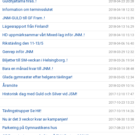
Guldhjältarna firas..!
2018-04-23 20:28
Information om terminsslutet
2018-04-18 12:32
JNM-GULD till GF Fram..!
2018-04-14 15:39
Lägesrapport från Finland!
2018-04-13 16:29
HD uppmärksammar vårt Mixed-lag inför JNM..!
2018-04-10 15:13
Rikstävling den 11-13/5
2018-04-06 16:40
Genrep inför JNM
2018-03-29 12:32
Biljetter till SM-veckan i Helsingborg..!
2018-03-26 19:54
Bara en månad kvar till JNM..!
2018-03-14 08:48
Glada gymnaster efter helgens tävlingar!
2018-03-05 12:34
Årsmöte
2018-02-09 10:16
Historisk dag med Guld och Silver vid JSM!
2017-12-10 17:47
2017-10-23 13:23
Tävlingstrupper Se Hit!
2017-10-19 14:26
Nu är det 3 veckor kvar av kampanjen!
2017-08-30 13:38
Parkering på Gymnastikens hus
2017-08-23 13:17