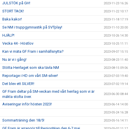
JULSTÖK på GH!
2023-11-23 16:26
STORT TACK!
2023-11-22 10:17
Baka kakor!
2023-11-18 17:19
Se NM i truppgymnastik på SVTplay!
2023-11-10 20:00
HJÄLP!
2023-10-26 14:30
Vecka 44 - Höstlov
2023-10-25 11:11
Kan vi mäta GF Fram i samhällsnytta?
2023-09-07 15:15
Nu är vi i gång!
2023-08-23 11:40
Stötta Herrlaget som ska tävla NM
2023-08-15 09:06
Reportage i HD om vårt SM-silver!
2023-07-03 19:40
Det blev ett SILVER!
2023-07-02 19:14
GF Fram deltar på SM-veckan med vårt herrlag som vi är
2023-06-30 08:44
mäkta stolta över.
Aviseringar inför hösten 2023!
2023-06-14 14:00
2023-05-24 16:28
Sommarträning den 18/5!
2023-05-16 14:11
GF Fram är arrangör till RegionNian den 6-7 maj
2023-05-02 11:17