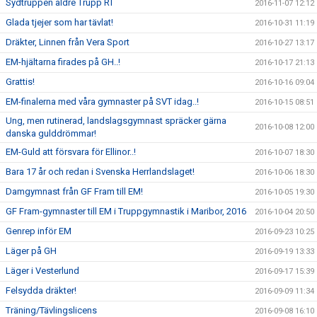
Sydtruppen äldre Trupp RT
2016-11-07 12:12
Glada tjejer som har tävlat!
2016-10-31 11:19
Dräkter, Linnen från Vera Sport
2016-10-27 13:17
EM-hjältarna firades på GH..!
2016-10-17 21:13
Grattis!
2016-10-16 09:04
EM-finalerna med våra gymnaster på SVT idag..!
2016-10-15 08:51
Ung, men rutinerad, landslagsgymnast spräcker gärna
2016-10-08 12:00
danska gulddrömmar!
EM-Guld att försvara för Ellinor..!
2016-10-07 18:30
Bara 17 år och redan i Svenska Herrlandslaget!
2016-10-06 18:30
Damgymnast från GF Fram till EM!
2016-10-05 19:30
GF Fram-gymnaster till EM i Truppgymnastik i Maribor, 2016
2016-10-04 20:50
Genrep inför EM
2016-09-23 10:25
Läger på GH
2016-09-19 13:33
Läger i Vesterlund
2016-09-17 15:39
Felsydda dräkter!
2016-09-09 11:34
Träning/Tävlingslicens
2016-09-08 16:10