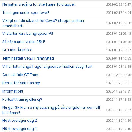
Nu sätter vi igång för ytterligare 10 grupper!
2021-02-23 13:47
Träningen under sportlovet!
2021-02-17 14:04
Viktigt om du råkar ut för Covid? stoppa smittan
2021-02-15 12:18
omedelbart.
Vi startar våra barngrupper v9!
2021-01-24 09:13
Så här startar vi den 25/1!
2021-01-24 08:38
GF Fram Årsmöte
2021-01-19 11:07
Terminsstart VT-21 Framflyttad
2021-01-14 10:53
Vi har fått många frågor angående medlemsavgiften!
2021-01-03 16:58
God Jul från GF Fram
2020-12-22 11:08
Beslut fortsatt träning!
2020-11-25 10:01
Information!
2020-11-22 18:31
Fortsatt träning eller ej?
2020-11-17 18:53
Nu gör GF Fram en ny satsning på våra ungdomar som vill
2020-11-15 13:17
bli tränare!
Höstlovsläger dag 2
2020-11-10 11:59
Höstlovsläger dag 1
2020-11-10 10:40