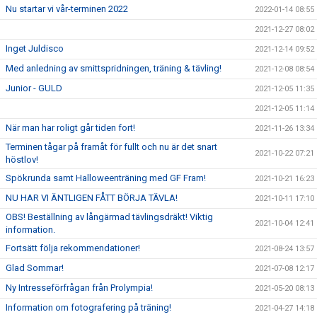
Nu startar vi vår-terminen 2022
2022-01-14 08:55
2021-12-27 08:02
Inget Juldisco
2021-12-14 09:52
Med anledning av smittspridningen, träning & tävling!
2021-12-08 08:54
Junior - GULD
2021-12-05 11:35
2021-12-05 11:14
När man har roligt går tiden fort!
2021-11-26 13:34
Terminen tågar på framåt för fullt och nu är det snart
2021-10-22 07:21
höstlov!
Spökrunda samt Halloweenträning med GF Fram!
2021-10-21 16:23
NU HAR VI ÄNTLIGEN FÅTT BÖRJA TÄVLA!
2021-10-11 17:10
OBS! Beställning av långärmad tävlingsdräkt! Viktig
2021-10-04 12:41
information.
Fortsätt följa rekommendationer!
2021-08-24 13:57
Glad Sommar!
2021-07-08 12:17
Ny Intresseförfrågan från Prolympia!
2021-05-20 08:13
Information om fotografering på träning!
2021-04-27 14:18