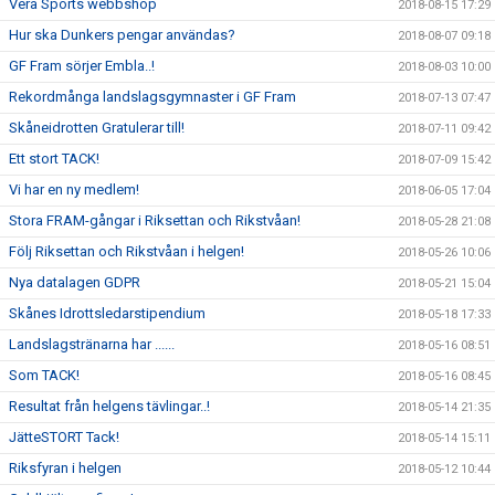
Vera Sports webbshop
2018-08-15 17:29
Hur ska Dunkers pengar användas?
2018-08-07 09:18
GF Fram sörjer Embla..!
2018-08-03 10:00
Rekordmånga landslagsgymnaster i GF Fram
2018-07-13 07:47
Skåneidrotten Gratulerar till!
2018-07-11 09:42
Ett stort TACK!
2018-07-09 15:42
Vi har en ny medlem!
2018-06-05 17:04
Stora FRAM-gångar i Riksettan och Rikstvåan!
2018-05-28 21:08
Följ Riksettan och Rikstvåan i helgen!
2018-05-26 10:06
Nya datalagen GDPR
2018-05-21 15:04
Skånes Idrottsledarstipendium
2018-05-18 17:33
Landslagstränarna har ......
2018-05-16 08:51
Som TACK!
2018-05-16 08:45
Resultat från helgens tävlingar..!
2018-05-14 21:35
JätteSTORT Tack!
2018-05-14 15:11
Riksfyran i helgen
2018-05-12 10:44