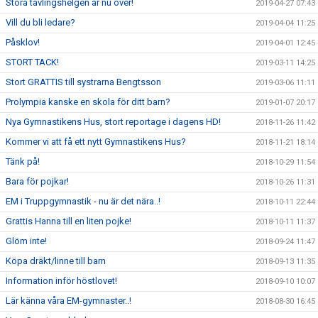
Stora tävlingshelgen är nu över!
2019-04-27 07:43
Vill du bli ledare?
2019-04-04 11:25
Påsklov!
2019-04-01 12:45
STORT TACK!
2019-03-11 14:25
Stort GRATTIS till systrarna Bengtsson
2019-03-06 11:11
Prolympia kanske en skola för ditt barn?
2019-01-07 20:17
Nya Gymnastikens Hus, stort reportage i dagens HD!
2018-11-26 11:42
Kommer vi att få ett nytt Gymnastikens Hus?
2018-11-21 18:14
Tänk på!
2018-10-29 11:54
Bara för pojkar!
2018-10-26 11:31
EM i Truppgymnastik - nu är det nära..!
2018-10-11 22:44
Grattis Hanna till en liten pojke!
2018-10-11 11:37
Glöm inte!
2018-09-24 11:47
Köpa dräkt/linne till barn
2018-09-13 11:35
Information inför höstlovet!
2018-09-10 10:07
Lär känna våra EM-gymnaster..!
2018-08-30 16:45