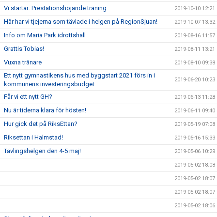
Vi startar: Prestationshöjande träning
2019-10-10 12:21
Här har vi tjejerna som tävlade i helgen på RegionSjuan!
2019-10-07 13:32
Info om Maria Park idrottshall
2019-08-16 11:57
Grattis Tobias!
2019-08-11 13:21
Vuxna tränare
2019-08-10 09:38
Ett nytt gymnastikens hus med byggstart 2021 förs in i
2019-06-20 10:23
kommunens investeringsbudget.
Får vi ett nytt GH?
2019-06-13 11:28
Nu är tiderna klara för hösten!
2019-06-11 09:40
Hur gick det på RiksEttan?
2019-05-19 07:08
Riksettan i Halmstad!
2019-05-16 15:33
Tävlingshelgen den 4-5 maj!
2019-05-06 10:29
2019-05-02 18:08
2019-05-02 18:07
2019-05-02 18:07
2019-05-02 18:06