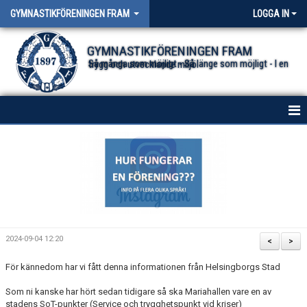
GYMNASTIKFÖRENINGEN FRAM
LOGGA IN
GYMNASTIKFÖRENINGEN FRAM
Så många som möjligt - Så länge som möjligt - I en trygg och utvecklande miljö.
HEM
NYHETER FÖR ALLA TRUPPER
OM FÖRENINGEN
DOKUMENT
2024-09-04 12:20
<
>
För kännedom har vi fått denna informationen från Helsingborgs Stad
Som ni kanske har hört sedan tidigare så ska Mariahallen vare en av
stadens SoT-punkter (Service och trygghetspunkt vid kriser)