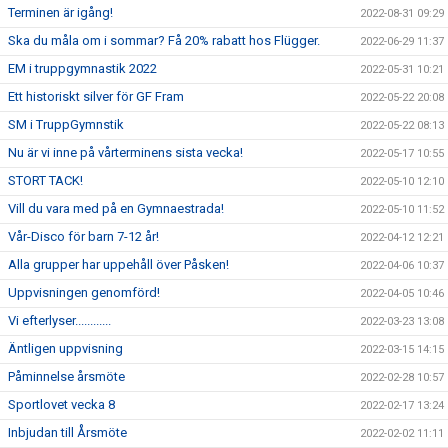
Terminen är igång!
2022-08-31 09:29
Ska du måla om i sommar? Få 20% rabatt hos Flügger.
2022-06-29 11:37
EM i truppgymnastik 2022
2022-05-31 10:21
Ett historiskt silver för GF Fram
2022-05-22 20:08
SM i TruppGymnstik
2022-05-22 08:13
Nu är vi inne på vårterminens sista vecka!
2022-05-17 10:55
STORT TACK!
2022-05-10 12:10
Vill du vara med på en Gymnaestrada!
2022-05-10 11:52
Vår-Disco för barn 7-12 år!
2022-04-12 12:21
Alla grupper har uppehåll över Påsken!
2022-04-06 10:37
Uppvisningen genomförd!
2022-04-05 10:46
Vi efterlyser............
2022-03-23 13:08
Äntligen uppvisning
2022-03-15 14:15
Påminnelse årsmöte
2022-02-28 10:57
Sportlovet vecka 8
2022-02-17 13:24
Inbjudan till Årsmöte
2022-02-02 11:11