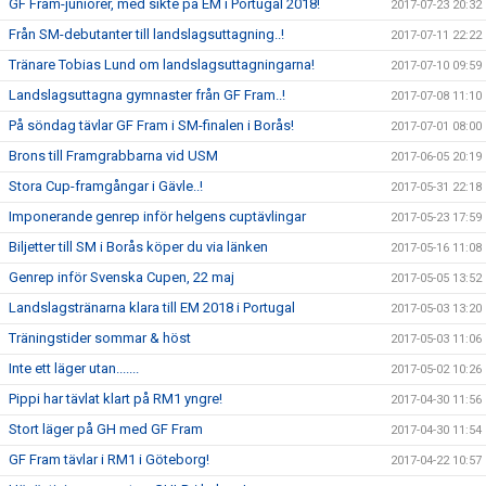
GF Fram-juniorer, med sikte på EM i Portugal 2018!
2017-07-23 20:32
Från SM-debutanter till landslagsuttagning..!
2017-07-11 22:22
Tränare Tobias Lund om landslagsuttagningarna!
2017-07-10 09:59
Landslagsuttagna gymnaster från GF Fram..!
2017-07-08 11:10
På söndag tävlar GF Fram i SM-finalen i Borås!
2017-07-01 08:00
Brons till Framgrabbarna vid USM
2017-06-05 20:19
Stora Cup-framgångar i Gävle..!
2017-05-31 22:18
Imponerande genrep inför helgens cuptävlingar
2017-05-23 17:59
Biljetter till SM i Borås köper du via länken
2017-05-16 11:08
Genrep inför Svenska Cupen, 22 maj
2017-05-05 13:52
Landslagstränarna klara till EM 2018 i Portugal
2017-05-03 13:20
Träningstider sommar & höst
2017-05-03 11:06
Inte ett läger utan.......
2017-05-02 10:26
Pippi har tävlat klart på RM1 yngre!
2017-04-30 11:56
Stort läger på GH med GF Fram
2017-04-30 11:54
GF Fram tävlar i RM1 i Göteborg!
2017-04-22 10:57