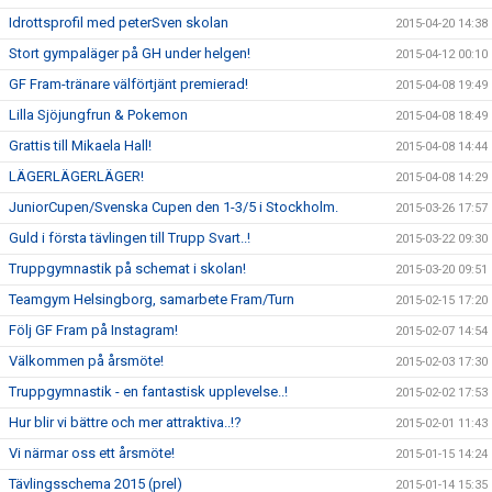
Idrottsprofil med peterSven skolan
2015-04-20 14:38
Stort gympaläger på GH under helgen!
2015-04-12 00:10
GF Fram-tränare välförtjänt premierad!
2015-04-08 19:49
Lilla Sjöjungfrun & Pokemon
2015-04-08 18:49
Grattis till Mikaela Hall!
2015-04-08 14:44
LÄGERLÄGERLÄGER!
2015-04-08 14:29
JuniorCupen/Svenska Cupen den 1-3/5 i Stockholm.
2015-03-26 17:57
Guld i första tävlingen till Trupp Svart..!
2015-03-22 09:30
Truppgymnastik på schemat i skolan!
2015-03-20 09:51
Teamgym Helsingborg, samarbete Fram/Turn
2015-02-15 17:20
Följ GF Fram på Instagram!
2015-02-07 14:54
Välkommen på årsmöte!
2015-02-03 17:30
Truppgymnastik - en fantastisk upplevelse..!
2015-02-02 17:53
Hur blir vi bättre och mer attraktiva..!?
2015-02-01 11:43
Vi närmar oss ett årsmöte!
2015-01-15 14:24
Tävlingsschema 2015 (prel)
2015-01-14 15:35