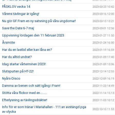
PÅSKLOV vecka 14
2023-03-23 10:42
Vårens tävlingar är igång!
2023-03-16 12:00
Nu gör GF Fram en ny satsning på våra ungdomar!
2023-03-13 13:21
Save the Date 6-7 maj
2023-03-01 12:56
Uppvisning lördagen den 11 februari 2023
2023-01-27 11:50
Årsmöte
2023-01-24 16:00
Har du en lastbil eller kan låna en?
2023-01-19 16:59
Har du alltid undrat?
2023-01-09 17:40
Idag startar vårterminen 2023!
2023-01-09 13:06
Slutspurten på HT-22!
2022-12-14 12:55
Nyårs-Disco
2022-12-09 16:19
Damma av benen och sätt igång i Fram!
2022-11-23 14:49
Stötta våra flickor med en.........
2022-11-14 15:13
Efterlysning av tävlingsdräkter!
2022-11-03 10:12
Info för er som tränar i Mariahallen - 111:an avstängd pga
2022-10-10 11:53
av olycka