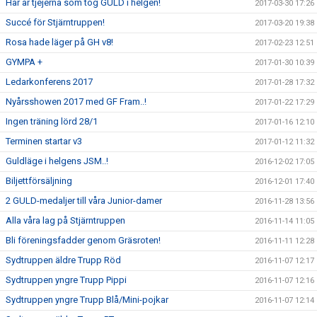
Här är tjejerna som tog GULD i helgen!
2017-03-30 17:26
Succé för Stjärntruppen!
2017-03-20 19:38
Rosa hade läger på GH v8!
2017-02-23 12:51
GYMPA +
2017-01-30 10:39
Ledarkonferens 2017
2017-01-28 17:32
Nyårsshowen 2017 med GF Fram..!
2017-01-22 17:29
Ingen träning lörd 28/1
2017-01-16 12:10
Terminen startar v3
2017-01-12 11:32
Guldläge i helgens JSM..!
2016-12-02 17:05
Biljettförsäljning
2016-12-01 17:40
2 GULD-medaljer till våra Junior-damer
2016-11-28 13:56
Alla våra lag på Stjärntruppen
2016-11-14 11:05
Bli föreningsfadder genom Gräsroten!
2016-11-11 12:28
Sydtruppen äldre Trupp Röd
2016-11-07 12:17
Sydtruppen yngre Trupp Pippi
2016-11-07 12:16
Sydtruppen yngre Trupp Blå/Mini-pojkar
2016-11-07 12:14