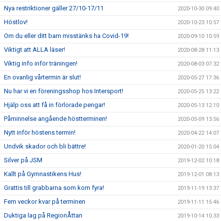
Nya restriktioner gäller 27/10-17/11
2020-10-30 09:40
Höstlov!
2020-10-23 10:57
Om du eller ditt barn misstänks ha Covid-19!
2020-09-10 10:59
Viktigt att ALLA läser!
2020-08-28 11:13
Viktig info inför träningen!
2020-08-03 07:32
En ovanlig vårtermin är slut!
2020-05-27 17:36
Nu har vi en föreningsshop hos Intersport!
2020-05-25 13:22
Hjälp oss att få in förlorade pengar!
2020-05-13 12:10
Påminnelse angående höstterminen!
2020-05-09 13:56
Nytt inför höstens termin!
2020-04-22 14:07
Undvik skador och bli bättre!
2020-01-20 15:04
Silver på JSM
2019-12-02 10:18
Kallt på Gymnastikens Hus!
2019-12-01 08:13
Grattis till grabbarna som kom fyra!
2019-11-19 13:37
Fem veckor kvar på terminen
2019-11-11 15:46
Duktiga lag på RegionÅttan
2019-10-14 10:33