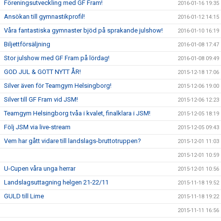
Föreningsutveckling med GF Fram!
2016-01-16 19:35
Ansökan till gymnastikprofil!
2016-01-12 14:15
Våra fantastiska gymnaster bjöd på sprakande julshow!
2016-01-10 16:19
Biljettförsäljning
2016-01-08 17:47
Stor julshow med GF Fram på lördag!
2016-01-08 09:49
GOD JUL & GOTT NYTT ÅR!
2015-12-18 17:06
Silver även för Teamgym Helsingborg!
2015-12-06 19:00
Silver till GF Fram vid JSM!
2015-12-06 12:23
Teamgym Helsingborg tvåa i kvalet, finalklara i JSM!
2015-12-05 18:19
Följ JSM via live-stream
2015-12-05 09:43
Vem har gått vidare till landslags-bruttotruppen?
2015-12-01 11:03
2015-12-01 10:59
U-Cupen våra unga herrar
2015-12-01 10:56
Landslagsuttagning helgen 21-22/11
2015-11-18 19:52
GULD till Lime
2015-11-18 19:22
2015-11-11 16:56