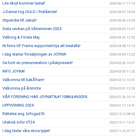
Lite skryt kommer lastat!
2024-06-11 17:19
J-Damer tog GULD i fristående!
2024-05-07 10:04
Stipendie till Jakub!
2024-05-06 13:34
Sista veckan på Vårterminen 2024
2024-05-02 12:47
Valborg & Första Maj
2024-04-25 12:32
Ni finns GF Frams supportertröja att beställa!
2024-04-08 14:10
I dag startar försäljningen av JOYNA!
2024-04-03 13:22
Ge bort en prenumeration i påskpresent!
2024-03-26 10:57
INFO JOYNA!
2024-03-20 11:25
Välkomna till bakÅfram!
2024-02-12 14:31
Välkomna på årsmöte
2024-02-01 12:24
VÅR FÖRENING HAR JOYNAT!&#11088;&#65039;
2024-01-26 10:14
UPPVISNING 2024
2024-01-12 14:31
Rättelse ang. bifogad fil.
2023-12-12 08:52
Utskick inför VT24
2023-12-11 13:31
I dag tävlar våra stora tjejer!
2023-11-25 07:17