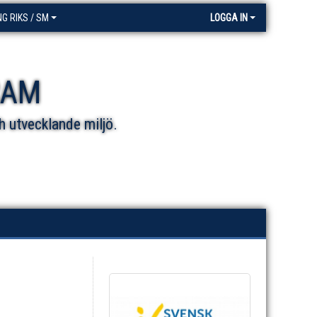
NG RIKS / SM
LOGGA IN
RAM
h utvecklande miljö.