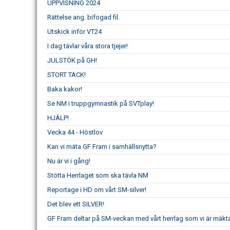
UPPVISNING 2024
Rättelse ang. bifogad fil.
Utskick inför VT24
I dag tävlar våra stora tjejer!
JULSTÖK på GH!
STORT TACK!
Baka kakor!
Se NM i truppgymnastik på SVTplay!
HJÄLP!
Vecka 44 - Höstlov
Kan vi mäta GF Fram i samhällsnytta?
Nu är vi i gång!
Stötta Herrlaget som ska tävla NM
Reportage i HD om vårt SM-silver!
Det blev ett SILVER!
GF Fram deltar på SM-veckan med vårt herrlag som vi är mäkta 