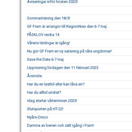
Aviseringar inför hösten 2023!
Sommarträning den 18/5!
GF Fram är arrangör till RegionNian den 6-7 maj
PÅSKLOV vecka 14
Vårens tävlingar är igång!
Nu gör GF Fram en ny satsning på våra ungdomar!
Save the Date 6-7 maj
Uppvisning lördagen den 11 februari 2023
Årsmöte
Har du en lastbil eller kan låna en?
Har du alltid undrat?
Idag startar vårterminen 2023!
Slutspurten på HT-22!
Nyårs-Disco
Damma av benen och sätt igång i Fram!