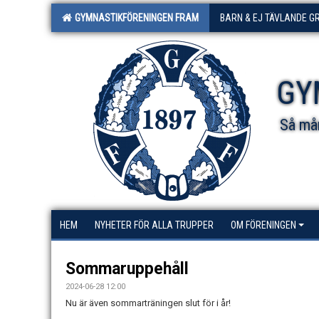
GYMNASTIKFÖRENINGEN FRAM
BARN & EJ TÄVLANDE G
GY
Så mån
HEM
NYHETER FÖR ALLA TRUPPER
OM FÖRENINGEN
Sommaruppehåll
2024-06-28 12:00
Nu är även sommarträningen slut för i år!