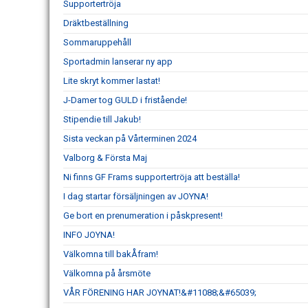
Supportertröja
Dräktbeställning
Sommaruppehåll
Sportadmin lanserar ny app
Lite skryt kommer lastat!
J-Damer tog GULD i fristående!
Stipendie till Jakub!
Sista veckan på Vårterminen 2024
Valborg & Första Maj
Ni finns GF Frams supportertröja att beställa!
I dag startar försäljningen av JOYNA!
Ge bort en prenumeration i påskpresent!
INFO JOYNA!
Välkomna till bakÅfram!
Välkomna på årsmöte
VÅR FÖRENING HAR JOYNAT!&#11088;&#65039;