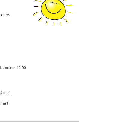
edare.
 klockan 12:00.
på mail.
mmar!