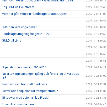
Teamgym Helsingborg tvåa i kvalet, finalklara i JSM!
2015-12-05 18:19
Följ JSM via live-stream
2015-12-05 09:43
Vem har gått vidare till landslags-bruttotruppen?
2015-12-01 11:03
2015-12-01 10:59
U-Cupen våra unga herrar
2015-12-01 10:56
Landslagsuttagning helgen 21-22/11
2015-11-18 19:52
GULD till Lime
2015-11-18 19:22
2015-11-11 16:56
2015-11-11 16:55
2015-11-11 16:51
Biljettsläpp uppvisning 9/1-2016
2015-11-09 14:29
Nu är tävlingssäsongen igång och första lag ut var trupp
2015-10-28 14:02
Blå
Tumbling och trampett med Lime..!
2015-10-24 12:51
Herrar och herrjunior kör trampettström..!
2015-10-24 11:37
Girlpower med tjejerna i lag Pippi..!
2015-10-24 11:35
Ensamkommande barn
2015-10-05 14:45