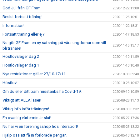
God Jul från GF Fram
2020-12-22 11:08
Beslut fortsatt träning!
2020-11-25 10:01
Information!
2020-11-22 18:31
Fortsatt träning eller ej?
2020-11-17 18:53
Nu gör GF Fram en ny satsning på våra ungdomar som vill
2020-11-15 13:17
bli tränare!
Höstlovsläger dag 2
2020-11-10 11:59
Höstlovsläger dag 1
2020-11-10 10:40
Nya restriktioner gäller 27/10-17/11
2020-10-30 09:40
Höstlov!
2020-10-23 10:57
Om du eller ditt barn misstänks ha Covid-19!
2020-09-10 10:59
Viktigt att ALLA läser!
2020-08-28 11:13
Viktig info inför träningen!
2020-08-03 07:32
En ovanlig vårtermin är slut!
2020-05-27 17:36
Nu har vi en föreningsshop hos Intersport!
2020-05-25 13:22
Hjälp oss att få in förlorade pengar!
2020-05-13 12:10