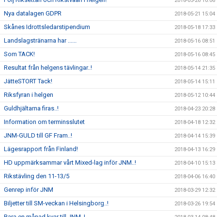
2018-05-26 10:06
Nya datalagen GDPR
2018-05-21 15:04
Skånes Idrottsledarstipendium
2018-05-18 17:33
Landslagstränarna har ......
2018-05-16 08:51
Som TACK!
2018-05-16 08:45
Resultat från helgens tävlingar..!
2018-05-14 21:35
JätteSTORT Tack!
2018-05-14 15:11
Riksfyran i helgen
2018-05-12 10:44
Guldhjältarna firas..!
2018-04-23 20:28
Information om terminsslutet
2018-04-18 12:32
JNM-GULD till GF Fram..!
2018-04-14 15:39
Lägesrapport från Finland!
2018-04-13 16:29
HD uppmärksammar vårt Mixed-lag inför JNM..!
2018-04-10 15:13
Rikstävling den 11-13/5
2018-04-06 16:40
Genrep inför JNM
2018-03-29 12:32
Biljetter till SM-veckan i Helsingborg..!
2018-03-26 19:54
Bara en månad kvar till JNM..!