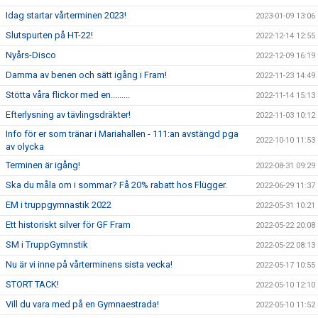
Idag startar vårterminen 2023!
2023-01-09 13:06
Slutspurten på HT-22!
2022-12-14 12:55
Nyårs-Disco
2022-12-09 16:19
Damma av benen och sätt igång i Fram!
2022-11-23 14:49
Stötta våra flickor med en.........
2022-11-14 15:13
Efterlysning av tävlingsdräkter!
2022-11-03 10:12
Info för er som tränar i Mariahallen - 111:an avstängd pga
2022-10-10 11:53
av olycka
Terminen är igång!
2022-08-31 09:29
Ska du måla om i sommar? Få 20% rabatt hos Flügger.
2022-06-29 11:37
EM i truppgymnastik 2022
2022-05-31 10:21
Ett historiskt silver för GF Fram
2022-05-22 20:08
SM i TruppGymnstik
2022-05-22 08:13
Nu är vi inne på vårterminens sista vecka!
2022-05-17 10:55
STORT TACK!
2022-05-10 12:10
Vill du vara med på en Gymnaestrada!
2022-05-10 11:52