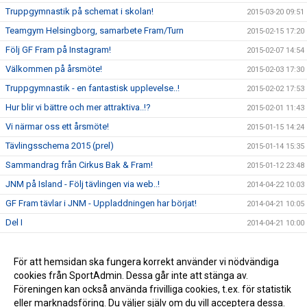
Truppgymnastik på schemat i skolan!
2015-03-20 09:51
Teamgym Helsingborg, samarbete Fram/Turn
2015-02-15 17:20
Följ GF Fram på Instagram!
2015-02-07 14:54
Välkommen på årsmöte!
2015-02-03 17:30
Truppgymnastik - en fantastisk upplevelse..!
2015-02-02 17:53
Hur blir vi bättre och mer attraktiva..!?
2015-02-01 11:43
Vi närmar oss ett årsmöte!
2015-01-15 14:24
Tävlingsschema 2015 (prel)
2015-01-14 15:35
Sammandrag från Cirkus Bak & Fram!
2015-01-12 23:48
JNM på Island - Följ tävlingen via web..!
2014-04-22 10:03
GF Fram tävlar i JNM - Uppladdningen har börjat!
2014-04-21 10:05
Del I
2014-04-21 10:00
Del II
2014-04-21 09:59
Del III
För att hemsidan ska fungera korrekt använder vi nödvändiga
2014-04-21 09:59
cookies från SportAdmin. Dessa går inte att stänga av.
Del IV
2014-04-21 09:12
Föreningen kan också använda frivilliga cookies, t.ex. för statistik
eller marknadsföring. Du väljer själv om du vill acceptera dessa.