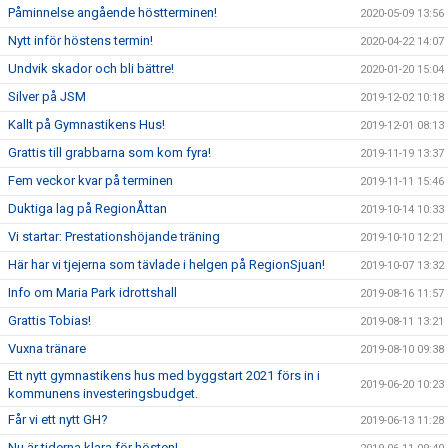
Påminnelse angående höstterminen!
2020-05-09 13:56
Nytt inför höstens termin!
2020-04-22 14:07
Undvik skador och bli bättre!
2020-01-20 15:04
Silver på JSM
2019-12-02 10:18
Kallt på Gymnastikens Hus!
2019-12-01 08:13
Grattis till grabbarna som kom fyra!
2019-11-19 13:37
Fem veckor kvar på terminen
2019-11-11 15:46
Duktiga lag på RegionÅttan
2019-10-14 10:33
Vi startar: Prestationshöjande träning
2019-10-10 12:21
Här har vi tjejerna som tävlade i helgen på RegionSjuan!
2019-10-07 13:32
Info om Maria Park idrottshall
2019-08-16 11:57
Grattis Tobias!
2019-08-11 13:21
Vuxna tränare
2019-08-10 09:38
Ett nytt gymnastikens hus med byggstart 2021 förs in i
2019-06-20 10:23
kommunens investeringsbudget.
Får vi ett nytt GH?
2019-06-13 11:28
Nu är tiderna klara för hösten!