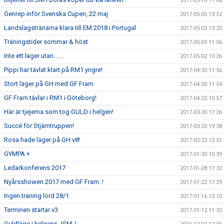
2017-05-16 11:08
Genrep inför Svenska Cupen, 22 maj
2017-05-05 13:52
Landslagstränarna klara till EM 2018 i Portugal
2017-05-03 13:20
Träningstider sommar & höst
2017-05-03 11:06
Inte ett läger utan.......
2017-05-02 10:26
Pippi har tävlat klart på RM1 yngre!
2017-04-30 11:56
Stort läger på GH med GF Fram
2017-04-30 11:54
GF Fram tävlar i RM1 i Göteborg!
2017-04-22 10:57
Här är tjejerna som tog GULD i helgen!
2017-03-30 17:26
Succé för Stjärntruppen!
2017-03-20 19:38
Rosa hade läger på GH v8!
2017-02-23 12:51
GYMPA +
2017-01-30 10:39
Ledarkonferens 2017
2017-01-28 17:32
Nyårsshowen 2017 med GF Fram..!
2017-01-22 17:29
Ingen träning lörd 28/1
2017-01-16 12:10
Terminen startar v3
2017-01-12 11:32
Guldläge i helgens JSM..!