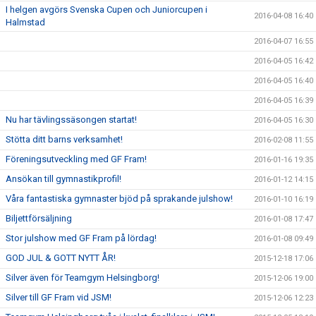
I helgen avgörs Svenska Cupen och Juniorcupen i
2016-04-08 16:40
Halmstad
2016-04-07 16:55
2016-04-05 16:42
2016-04-05 16:40
2016-04-05 16:39
Nu har tävlingssäsongen startat!
2016-04-05 16:30
Stötta ditt barns verksamhet!
2016-02-08 11:55
Föreningsutveckling med GF Fram!
2016-01-16 19:35
Ansökan till gymnastikprofil!
2016-01-12 14:15
Våra fantastiska gymnaster bjöd på sprakande julshow!
2016-01-10 16:19
Biljettförsäljning
2016-01-08 17:47
Stor julshow med GF Fram på lördag!
2016-01-08 09:49
GOD JUL & GOTT NYTT ÅR!
2015-12-18 17:06
Silver även för Teamgym Helsingborg!
2015-12-06 19:00
Silver till GF Fram vid JSM!
2015-12-06 12:23