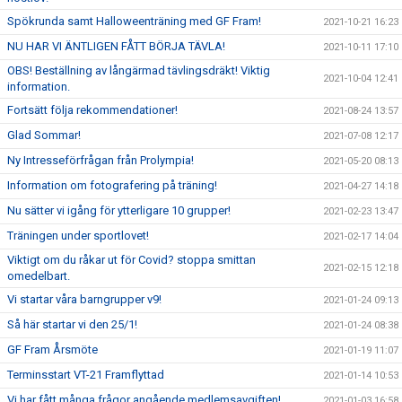
Spökrunda samt Halloweenträning med GF Fram!
2021-10-21 16:23
NU HAR VI ÄNTLIGEN FÅTT BÖRJA TÄVLA!
2021-10-11 17:10
OBS! Beställning av långärmad tävlingsdräkt! Viktig
2021-10-04 12:41
information.
Fortsätt följa rekommendationer!
2021-08-24 13:57
Glad Sommar!
2021-07-08 12:17
Ny Intresseförfrågan från Prolympia!
2021-05-20 08:13
Information om fotografering på träning!
2021-04-27 14:18
Nu sätter vi igång för ytterligare 10 grupper!
2021-02-23 13:47
Träningen under sportlovet!
2021-02-17 14:04
Viktigt om du råkar ut för Covid? stoppa smittan
2021-02-15 12:18
omedelbart.
Vi startar våra barngrupper v9!
2021-01-24 09:13
Så här startar vi den 25/1!
2021-01-24 08:38
GF Fram Årsmöte
2021-01-19 11:07
Terminsstart VT-21 Framflyttad
2021-01-14 10:53
Vi har fått många frågor angående medlemsavgiften!
2021-01-03 16:58