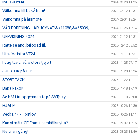
INFO JOYNA!
2024-03-20 11:25
Välkomna till bakÅfram!
2024-02-12 14:31
Välkomna på årsmöte
2024-02-01 12:24
VÅR FÖRENING HAR JOYNAT!&#11088;&#65039;
2024-01-26 10:14
UPPVISNING 2024
2024-01-12 14:31
Rättelse ang. bifogad fil.
2023-12-12 08:52
Utskick inför VT24
2023-12-11 13:31
I dag tävlar våra stora tjejer!
2023-11-25 07:17
JULSTÖK på GH!
2023-11-23 16:26
STORT TACK!
2023-11-22 10:17
Baka kakor!
2023-11-18 17:19
Se NM i truppgymnastik på SVTplay!
2023-11-10 20:00
HJÄLP!
2023-10-26 14:30
Vecka 44 - Höstlov
2023-10-25 11:11
Kan vi mäta GF Fram i samhällsnytta?
2023-09-07 15:15
Nu är vi i gång!
2023-08-23 11:40