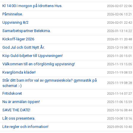
Kl 14:00 i morgon på Idrottens Hus.
2026-02-07 22:06
Påminnelse.
2026-02-06 13:21
Uppvisning 8/2
2026-02-01 22:42
Samarbetspartner Belekima.
2026-01-13 14:22
Kickoff-läger 2026
2026-01-11 20:48
God Jul och Gott Nytt År.
2025-12-19 08:13
Köp Guld-biljetter till Uppvisningen!
2025-11-20 15:01
Välkommen till en oförglömlig uppvisning!
2025-11-19 15:05
Kvarglömda kläder!
2025-11-19 08:53
Står ditt barn inför val av gymnasieskola? gymnastik på
2025-11-19 08:28
schemat :-)
Fritidskoret
2025-11-14 07:27
Nu är anmälan öppen!
2025-11-06 15:59
SAVE THE DATE!
2025-10-16 08:44
Låt oss presentera.
2025-10-08 13:16
Lite regler och information!
2025-09-05 10:40