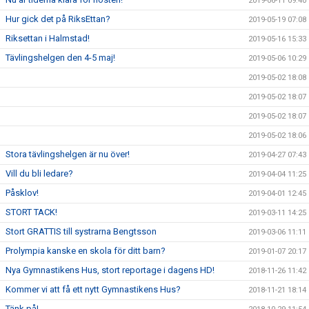
2019-06-11 09:40
Hur gick det på RiksEttan?
2019-05-19 07:08
Riksettan i Halmstad!
2019-05-16 15:33
Tävlingshelgen den 4-5 maj!
2019-05-06 10:29
2019-05-02 18:08
2019-05-02 18:07
2019-05-02 18:07
2019-05-02 18:06
Stora tävlingshelgen är nu över!
2019-04-27 07:43
Vill du bli ledare?
2019-04-04 11:25
Påsklov!
2019-04-01 12:45
STORT TACK!
2019-03-11 14:25
Stort GRATTIS till systrarna Bengtsson
2019-03-06 11:11
Prolympia kanske en skola för ditt barn?
2019-01-07 20:17
Nya Gymnastikens Hus, stort reportage i dagens HD!
2018-11-26 11:42
Kommer vi att få ett nytt Gymnastikens Hus?
2018-11-21 18:14
Tänk på!