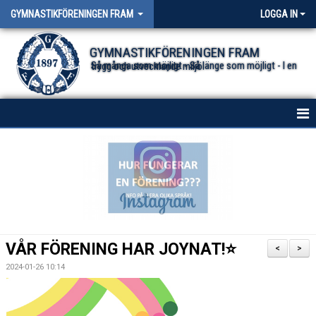
GYMNASTIKFÖRENINGEN FRAM
LOGGA IN
GYMNASTIKFÖRENINGEN FRAM
Så många som möjligt - Så länge som möjligt - I en trygg och utvecklande miljö.
HEM
NYHETER FÖR ALLA TRUPPER
OM FÖRENINGEN
DOKUMENT
VÅR FÖRENING HAR JOYNAT!⭐️
<
>
2024-01-26 10:14