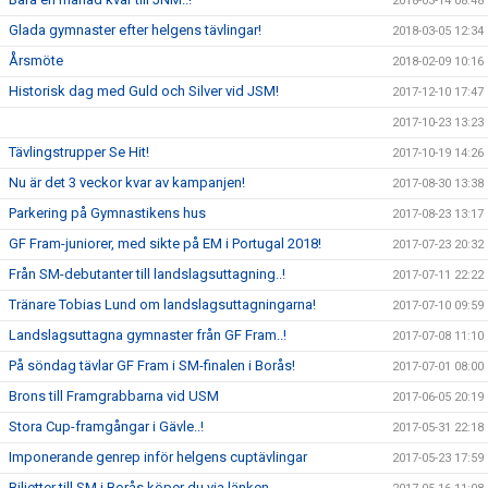
2018-03-14 08:48
Glada gymnaster efter helgens tävlingar!
2018-03-05 12:34
Årsmöte
2018-02-09 10:16
Historisk dag med Guld och Silver vid JSM!
2017-12-10 17:47
2017-10-23 13:23
Tävlingstrupper Se Hit!
2017-10-19 14:26
Nu är det 3 veckor kvar av kampanjen!
2017-08-30 13:38
Parkering på Gymnastikens hus
2017-08-23 13:17
GF Fram-juniorer, med sikte på EM i Portugal 2018!
2017-07-23 20:32
Från SM-debutanter till landslagsuttagning..!
2017-07-11 22:22
Tränare Tobias Lund om landslagsuttagningarna!
2017-07-10 09:59
Landslagsuttagna gymnaster från GF Fram..!
2017-07-08 11:10
På söndag tävlar GF Fram i SM-finalen i Borås!
2017-07-01 08:00
Brons till Framgrabbarna vid USM
2017-06-05 20:19
Stora Cup-framgångar i Gävle..!
2017-05-31 22:18
Imponerande genrep inför helgens cuptävlingar
2017-05-23 17:59
Biljetter till SM i Borås köper du via länken