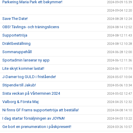
Parkering Maria Park ett bekymmer!
2024-09-09 15:39
2024-09-04 12:20
Save The Date!
2024-08-28 12:24
OBS! Tävlings- och träningslicens
2024-08-14 12:52
Supportertröja
2024-08-12 11:43
Dräktbeställning
2024-08-12 10:28
Sommaruppehåll
2024-06-28 12:00
Sportadmin lanserar ny app
2024-06-12 11:36
Lite skryt kommer lastat!
2024-06-11 17:19
J-Damer tog GULD i fristående!
2024-05-07 10:04
Stipendie till Jakub!
2024-05-06 13:34
Sista veckan på Vårterminen 2024
2024-05-02 12:47
Valborg & Första Maj
2024-04-25 12:32
Ni finns GF Frams supportertröja att beställa!
2024-04-08 14:10
I dag startar försäljningen av JOYNA!
2024-04-03 13:22
Ge bort en prenumeration i påskpresent!
2024-03-26 10:57