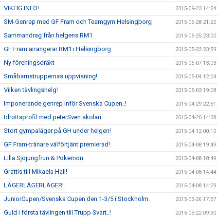
VIKTIG INFO!
2015-09-23 14:24
SM-Genrep med GF Fram och Teamgym Helsingborg
2015-06-28 21:20
Sammandrag från helgens RM1
2015-05-25 23:00
GF Fram arrangerar RM1 i Helsingborg
2015-05-22 23:59
Ny föreningsdräkt
2015-05-07 13:03
Småbarnstruppernas uppvisning!
2015-05-04 12:04
Vilken tävlingshelg!
2015-05-03 19:08
Imponerande genrep inför Svenska Cupen..!
2015-04-29 22:51
Idrottsprofil med peterSven skolan
2015-04-20 14:38
Stort gympaläger på GH under helgen!
2015-04-12 00:10
GF Fram-tränare välförtjänt premierad!
2015-04-08 19:49
Lilla Sjöjungfrun & Pokemon
2015-04-08 18:49
Grattis till Mikaela Hall!
2015-04-08 14:44
LÄGERLÄGERLÄGER!
2015-04-08 14:29
JuniorCupen/Svenska Cupen den 1-3/5 i Stockholm.
2015-03-26 17:57
Guld i första tävlingen till Trupp Svart..!
2015-03-22 09:30