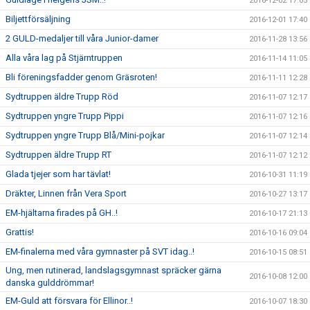
2016-12-02 17:05
Biljettförsäljning
2016-12-01 17:40
2 GULD-medaljer till våra Junior-damer
2016-11-28 13:56
Alla våra lag på Stjärntruppen
2016-11-14 11:05
Bli föreningsfadder genom Gräsroten!
2016-11-11 12:28
Sydtruppen äldre Trupp Röd
2016-11-07 12:17
Sydtruppen yngre Trupp Pippi
2016-11-07 12:16
Sydtruppen yngre Trupp Blå/Mini-pojkar
2016-11-07 12:14
Sydtruppen äldre Trupp RT
2016-11-07 12:12
Glada tjejer som har tävlat!
2016-10-31 11:19
Dräkter, Linnen från Vera Sport
2016-10-27 13:17
EM-hjältarna firades på GH..!
2016-10-17 21:13
Grattis!
2016-10-16 09:04
EM-finalerna med våra gymnaster på SVT idag..!
2016-10-15 08:51
Ung, men rutinerad, landslagsgymnast spräcker gärna
2016-10-08 12:00
danska gulddrömmar!
EM-Guld att försvara för Ellinor..!
2016-10-07 18:30