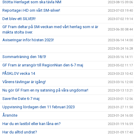
Stötta Herrlaget som ska tävla NM
2023-08-15 09:06
Reportage i HD om vårt SM-silver!
2023-07-03 19:40
Det blev ett SILVER!
2023-07-02 19:14
GF Fram deltar på SM-veckan med vårt herrlag som vi är
2023-06-30 08:44
mäkta stolta över.
Aviseringar inför hösten 2023!
2023-06-14 14:00
2023-05-24 16:28
Sommarträning den 18/5!
2023-05-16 14:11
GF Fram är arrangör till RegionNian den 6-7 maj
2023-05-02 11:17
PÅSKLOV vecka 14
2023-03-23 10:42
Vårens tävlingar är igång!
2023-03-16 12:00
Nu gör GF Fram en ny satsning på våra ungdomar!
2023-03-13 13:21
Save the Date 6-7 maj
2023-03-01 12:56
Uppvisning lördagen den 11 februari 2023
2023-01-27 11:50
Årsmöte
2023-01-24 16:00
Har du en lastbil eller kan låna en?
2023-01-19 16:59
Har du alltid undrat?
2023-01-09 17:40