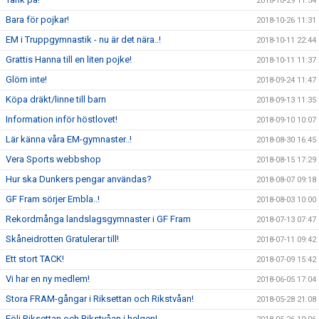
2018-10-29 11:54
Bara för pojkar!
2018-10-26 11:31
EM i Truppgymnastik - nu är det nära..!
2018-10-11 22:44
Grattis Hanna till en liten pojke!
2018-10-11 11:37
Glöm inte!
2018-09-24 11:47
Köpa dräkt/linne till barn
2018-09-13 11:35
Information inför höstlovet!
2018-09-10 10:07
Lär känna våra EM-gymnaster..!
2018-08-30 16:45
Vera Sports webbshop
2018-08-15 17:29
Hur ska Dunkers pengar användas?
2018-08-07 09:18
GF Fram sörjer Embla..!
2018-08-03 10:00
Rekordmånga landslagsgymnaster i GF Fram
2018-07-13 07:47
Skåneidrotten Gratulerar till!
2018-07-11 09:42
Ett stort TACK!
2018-07-09 15:42
Vi har en ny medlem!
2018-06-05 17:04
Stora FRAM-gångar i Riksettan och Rikstvåan!
2018-05-28 21:08
Följ Riksettan och Rikstvåan i helgen!