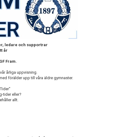
r, ledare och supportrar
tt år
 GF Fram.
vår årliga uppvisning.
t med förälder upp till våra äldre gymnaster.
-Tider"
g-tider eller?
håller allt.