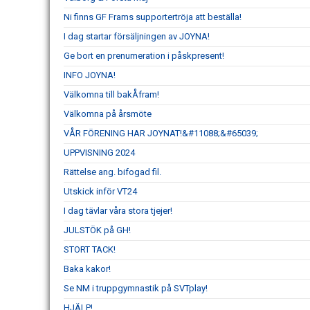
Ni finns GF Frams supportertröja att beställa!
I dag startar försäljningen av JOYNA!
Ge bort en prenumeration i påskpresent!
INFO JOYNA!
Välkomna till bakÅfram!
Välkomna på årsmöte
VÅR FÖRENING HAR JOYNAT!&#11088;&#65039;
UPPVISNING 2024
Rättelse ang. bifogad fil.
Utskick inför VT24
I dag tävlar våra stora tjejer!
JULSTÖK på GH!
STORT TACK!
Baka kakor!
Se NM i truppgymnastik på SVTplay!
HJÄLP!