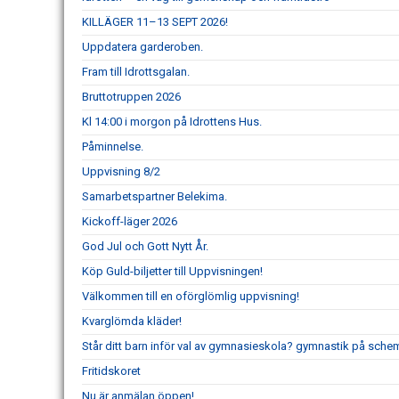
KILLÄGER 11–13 SEPT 2026!
Uppdatera garderoben.
Fram till Idrottsgalan.
Bruttotruppen 2026
Kl 14:00 i morgon på Idrottens Hus.
Påminnelse.
Uppvisning 8/2
Samarbetspartner Belekima.
Kickoff-läger 2026
God Jul och Gott Nytt År.
Köp Guld-biljetter till Uppvisningen!
Välkommen till en oförglömlig uppvisning!
Kvarglömda kläder!
Står ditt barn inför val av gymnasieskola? gymnastik på schem
Fritidskoret
Nu är anmälan öppen!