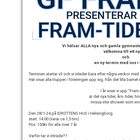
Vi hälsar ALLA nya och gamla gymnaste
välkomna till ett ny
och
en ny termin med oss i
Terminen startar v3 och vi inleder bara efter några veckor med 
Här visar alla trupper i föreningen upp sig, från det lilla barne
I år visar vi upp "Fram
är det nya tider, års- tider, hö
missa inte showen som inne
Den 28/1-24 på IDROTTENS HUS i Helsingborg.
start: 14:00 (varar ca 1,5 tim)
Pris: 150kr för alla över 7 år.
Varför tar vi inträde??