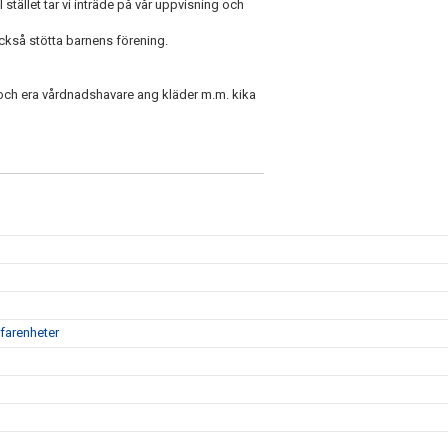
I stället tar vi inträde på vår uppvisning och
 också stötta barnens förening.
r och era vårdnadshavare ang kläder m.m. kika
farenheter