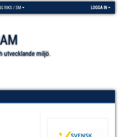
NG RIKS / SM
LOGGA IN
RAM
h utvecklande miljö.