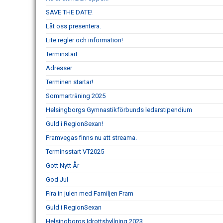
SAVE THE DATE!
Låt oss presentera.
Lite regler och information!
Terminstart.
Adresser
Terminen startar!
Sommarträning 2025
Helsingborgs Gymnastikförbunds ledarstipendium
Guld i RegionSexan!
Framvegas finns nu att streama.
Terminsstart VT2025
Gott Nytt År
God Jul
Fira in julen med Familjen Fram
Guld i RegionSexan
Helsingborgs Idrottshyllning 2023