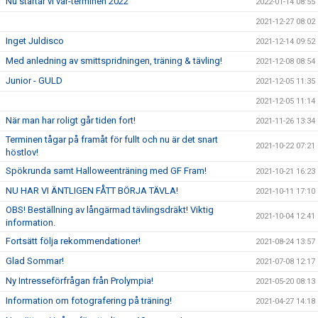
Nu startar vi vår-terminen 2022
2022-01-14 08:55
2021-12-27 08:02
Inget Juldisco
2021-12-14 09:52
Med anledning av smittspridningen, träning & tävling!
2021-12-08 08:54
Junior - GULD
2021-12-05 11:35
2021-12-05 11:14
När man har roligt går tiden fort!
2021-11-26 13:34
Terminen tågar på framåt för fullt och nu är det snart
2021-10-22 07:21
höstlov!
Spökrunda samt Halloweenträning med GF Fram!
2021-10-21 16:23
NU HAR VI ÄNTLIGEN FÅTT BÖRJA TÄVLA!
2021-10-11 17:10
OBS! Beställning av långärmad tävlingsdräkt! Viktig
2021-10-04 12:41
information.
Fortsätt följa rekommendationer!
2021-08-24 13:57
Glad Sommar!
2021-07-08 12:17
Ny Intresseförfrågan från Prolympia!
2021-05-20 08:13
Information om fotografering på träning!
2021-04-27 14:18