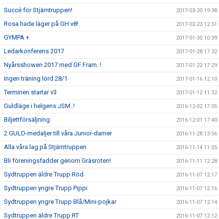
Succé för Stjärntruppen!
2017-03-20 19:38
Rosa hade läger på GH v8!
2017-02-23 12:51
GYMPA +
2017-01-30 10:39
Ledarkonferens 2017
2017-01-28 17:32
Nyårsshowen 2017 med GF Fram..!
2017-01-22 17:29
Ingen träning lörd 28/1
2017-01-16 12:10
Terminen startar v3
2017-01-12 11:32
Guldläge i helgens JSM..!
2016-12-02 17:05
Biljettförsäljning
2016-12-01 17:40
2 GULD-medaljer till våra Junior-damer
2016-11-28 13:56
Alla våra lag på Stjärntruppen
2016-11-14 11:05
Bli föreningsfadder genom Gräsroten!
2016-11-11 12:28
Sydtruppen äldre Trupp Röd
2016-11-07 12:17
Sydtruppen yngre Trupp Pippi
2016-11-07 12:16
Sydtruppen yngre Trupp Blå/Mini-pojkar
2016-11-07 12:14
Sydtruppen äldre Trupp RT
2016-11-07 12:12