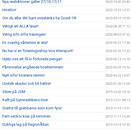
Nya restriktioner gäller 27/10-17/11
2020-10-30 09:40
Höstlov!
2020-10-23 10:57
Om du eller ditt barn misstänks ha Covid-19!
2020-09-10 10:59
Viktigt att ALLA läser!
2020-08-28 11:13
Viktig info inför träningen!
2020-08-03 07:32
En ovanlig vårtermin är slut!
2020-05-27 17:36
Nu har vi en föreningsshop hos Intersport!
2020-05-25 13:22
Hjälp oss att få in förlorade pengar!
2020-05-13 12:10
Påminnelse angående höstterminen!
2020-05-09 13:56
Nytt inför höstens termin!
2020-04-22 14:07
Undvik skador och bli bättre!
2020-01-20 15:04
Silver på JSM
2019-12-02 10:18
Kallt på Gymnastikens Hus!
2019-12-01 08:13
Grattis till grabbarna som kom fyra!
2019-11-19 13:37
Fem veckor kvar på terminen
2019-11-11 15:46
Duktiga lag på RegionÅttan
2019-10-14 10:33