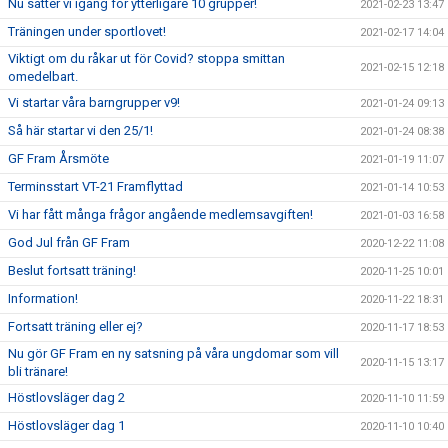
Nu sätter vi igång för ytterligare 10 grupper!
2021-02-23 13:47
Träningen under sportlovet!
2021-02-17 14:04
Viktigt om du råkar ut för Covid? stoppa smittan
2021-02-15 12:18
omedelbart.
Vi startar våra barngrupper v9!
2021-01-24 09:13
Så här startar vi den 25/1!
2021-01-24 08:38
GF Fram Årsmöte
2021-01-19 11:07
Terminsstart VT-21 Framflyttad
2021-01-14 10:53
Vi har fått många frågor angående medlemsavgiften!
2021-01-03 16:58
God Jul från GF Fram
2020-12-22 11:08
Beslut fortsatt träning!
2020-11-25 10:01
Information!
2020-11-22 18:31
Fortsatt träning eller ej?
2020-11-17 18:53
Nu gör GF Fram en ny satsning på våra ungdomar som vill
2020-11-15 13:17
bli tränare!
Höstlovsläger dag 2
2020-11-10 11:59
Höstlovsläger dag 1
2020-11-10 10:40