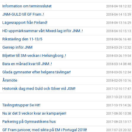
Information om terminsslutet
2018-04-18 12:32
JNM-GULD till GF Fram..!
2018-04-14 15:39
Lägesrapport från Finland!
2018-04-13 16:29
HD uppmärksammar vårt Mixed-lag inför JNM..!
2018-04-10 15:13
Rikstävling den 11-13/5
2018-04-06 16:40
Genrep inför JNM
2018-03-29 12:32
Biljetter till SM-veckan i Helsingborg..!
2018-03-26 19:54
Bara en månad kvar till JNM..!
2018-03-14 08:48
Glada gymnaster efter helgens tävlingar!
2018-03-05 12:34
Årsmöte
2018-02-09 10:16
Historisk dag med Guld och Silver vid JSM!
2017-12-10 17:47
2017-10-23 13:23
Tävlingstrupper Se Hit!
2017-10-19 14:26
Nu är det 3 veckor kvar av kampanjen!
2017-08-30 13:38
Parkering på Gymnastikens hus
2017-08-23 13:17
GF Fram-juniorer, med sikte på EM i Portugal 2018!
2017-07-23 20:32