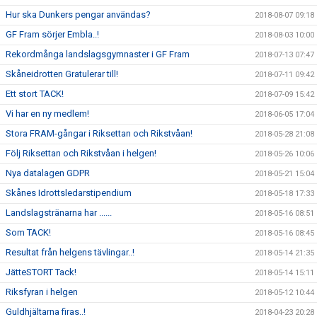
Hur ska Dunkers pengar användas?
2018-08-07 09:18
GF Fram sörjer Embla..!
2018-08-03 10:00
Rekordmånga landslagsgymnaster i GF Fram
2018-07-13 07:47
Skåneidrotten Gratulerar till!
2018-07-11 09:42
Ett stort TACK!
2018-07-09 15:42
Vi har en ny medlem!
2018-06-05 17:04
Stora FRAM-gångar i Riksettan och Rikstvåan!
2018-05-28 21:08
Följ Riksettan och Rikstvåan i helgen!
2018-05-26 10:06
Nya datalagen GDPR
2018-05-21 15:04
Skånes Idrottsledarstipendium
2018-05-18 17:33
Landslagstränarna har ......
2018-05-16 08:51
Som TACK!
2018-05-16 08:45
Resultat från helgens tävlingar..!
2018-05-14 21:35
JätteSTORT Tack!
2018-05-14 15:11
Riksfyran i helgen
2018-05-12 10:44
Guldhjältarna firas..!
2018-04-23 20:28