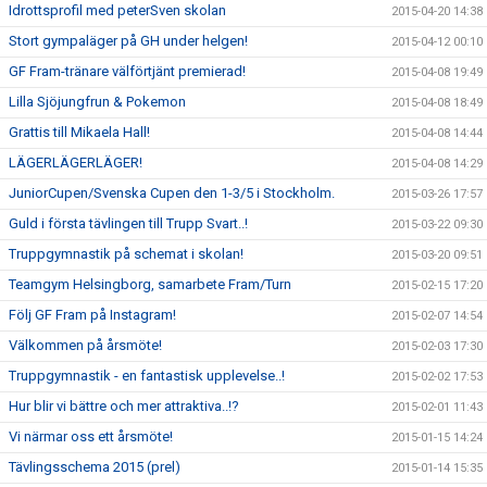
Idrottsprofil med peterSven skolan
2015-04-20 14:38
Stort gympaläger på GH under helgen!
2015-04-12 00:10
GF Fram-tränare välförtjänt premierad!
2015-04-08 19:49
Lilla Sjöjungfrun & Pokemon
2015-04-08 18:49
Grattis till Mikaela Hall!
2015-04-08 14:44
LÄGERLÄGERLÄGER!
2015-04-08 14:29
JuniorCupen/Svenska Cupen den 1-3/5 i Stockholm.
2015-03-26 17:57
Guld i första tävlingen till Trupp Svart..!
2015-03-22 09:30
Truppgymnastik på schemat i skolan!
2015-03-20 09:51
Teamgym Helsingborg, samarbete Fram/Turn
2015-02-15 17:20
Följ GF Fram på Instagram!
2015-02-07 14:54
Välkommen på årsmöte!
2015-02-03 17:30
Truppgymnastik - en fantastisk upplevelse..!
2015-02-02 17:53
Hur blir vi bättre och mer attraktiva..!?
2015-02-01 11:43
Vi närmar oss ett årsmöte!
2015-01-15 14:24
Tävlingsschema 2015 (prel)
2015-01-14 15:35