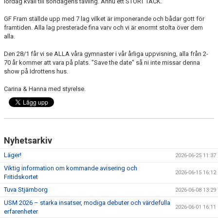
lördag kväll till söndagens tävling. Ännu ett STORT TACK.
GF Fram ställde upp med 7 lag vilket är imponerande och bådar gott för
framtiden. Alla lag presterade fina varv och vi är enormt stolta över dem
alla.
Den 28/1 får vi se ALLA våra gymnaster i vår årliga uppvisning, alla från 2-
70 år kommer att vara på plats. "Save the date" så ni inte missar denna
show på Idrottens hus.
Carina & Hanna med styrelse.
Nyhetsarkiv
Läger!
2026-06-25 11:37
Viktig information om kommande avisering och
2026-06-15 16:12
Fritidskortet
Tuva Stjärnborg
2026-06-08 13:29
USM 2026 – starka insatser, modiga debuter och värdefulla
2026-06-01 16:11
erfarenheter