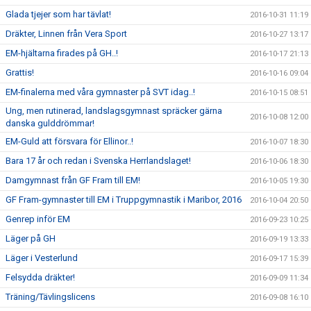
Glada tjejer som har tävlat!
2016-10-31 11:19
Dräkter, Linnen från Vera Sport
2016-10-27 13:17
EM-hjältarna firades på GH..!
2016-10-17 21:13
Grattis!
2016-10-16 09:04
EM-finalerna med våra gymnaster på SVT idag..!
2016-10-15 08:51
Ung, men rutinerad, landslagsgymnast spräcker gärna
2016-10-08 12:00
danska gulddrömmar!
EM-Guld att försvara för Ellinor..!
2016-10-07 18:30
Bara 17 år och redan i Svenska Herrlandslaget!
2016-10-06 18:30
Damgymnast från GF Fram till EM!
2016-10-05 19:30
GF Fram-gymnaster till EM i Truppgymnastik i Maribor, 2016
2016-10-04 20:50
Genrep inför EM
2016-09-23 10:25
Läger på GH
2016-09-19 13:33
Läger i Vesterlund
2016-09-17 15:39
Felsydda dräkter!
2016-09-09 11:34
Träning/Tävlingslicens
2016-09-08 16:10