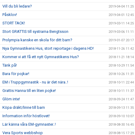
Vill du bli ledare?
2019-04-04 11:25
Påsklov!
2019-04-01 12:45
STORT TACK!
2019-03-11 14:25
Stort GRATTIS till systrarna Bengtsson
2019-03-06 11:11
Prolympia kanske en skola för ditt barn?
2019-01-07 20:17
Nya Gymnastikens Hus, stort reportage i dagens HD!
2018-11-26 11:42
Kommer vi att få ett nytt Gymnastikens Hus?
2018-11-21 18:14
Tänk på!
2018-10-29 11:54
Bara för pojkar!
2018-10-26 11:31
EM i Truppgymnastik - nu är det nära..!
2018-10-11 22:44
Grattis Hanna till en liten pojke!
2018-10-11 11:37
Glöm inte!
2018-09-24 11:47
Köpa dräkt/linne till barn
2018-09-13 11:35
Information inför höstlovet!
2018-09-10 10:07
Lär känna våra EM-gymnaster..!
2018-08-30 16:45
Vera Sports webbshop
2018-08-15 17:29