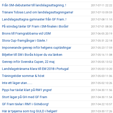
Från SM-debutanter till landslagsuttagning..!
2017-07-11 22:22
Tränare Tobias Lund om landslagsuttagningarna!
2017-07-10 09:59
Landslagsuttagna gymnaster från GF Fram..!
2017-07-08 11:10
På söndag tävlar GF Fram i SM-finalen i Borås!
2017-07-01 08:00
Brons till Framgrabbarna vid USM
2017-06-05 20:19
Stora Cup-framgångar i Gävle..!
2017-05-31 22:18
Imponerande genrep inför helgens cuptävlingar
2017-05-23 17:59
Biljetter till SM i Borås köper du via länken
2017-05-16 11:08
Genrep inför Svenska Cupen, 22 maj
2017-05-05 13:52
Landslagstränarna klara till EM 2018 i Portugal
2017-05-03 13:20
Träningstider sommar & höst
2017-05-03 11:06
Inte ett läger utan.......
2017-05-02 10:26
Pippi har tävlat klart på RM1 yngre!
2017-04-30 11:56
Stort läger på GH med GF Fram
2017-04-30 11:54
GF Fram tävlar i RM1 i Göteborg!
2017-04-22 10:57
Här är tjejerna som tog GULD i helgen!
2017-03-30 17:26