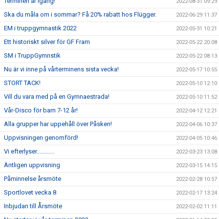
Terminen är igång!
2022-08-31 09:29
Ska du måla om i sommar? Få 20% rabatt hos Flügger.
2022-06-29 11:37
EM i truppgymnastik 2022
2022-05-31 10:21
Ett historiskt silver för GF Fram
2022-05-22 20:08
SM i TruppGymnstik
2022-05-22 08:13
Nu är vi inne på vårterminens sista vecka!
2022-05-17 10:55
STORT TACK!
2022-05-10 12:10
Vill du vara med på en Gymnaestrada!
2022-05-10 11:52
Vår-Disco för barn 7-12 år!
2022-04-12 12:21
Alla grupper har uppehåll över Påsken!
2022-04-06 10:37
Uppvisningen genomförd!
2022-04-05 10:46
Vi efterlyser............
2022-03-23 13:08
Äntligen uppvisning
2022-03-15 14:15
Påminnelse årsmöte
2022-02-28 10:57
Sportlovet vecka 8
2022-02-17 13:24
Inbjudan till Årsmöte
2022-02-02 11:11