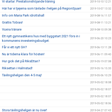
Vi startar: Prestationshöjande träning
2019-10-10 12:21
Här har vi tjejerna som tävlade i helgen på RegionSjuan!
2019-10-07 13:32
Info om Maria Park idrottshall
2019-08-16 11:57
Grattis Tobias!
2019-08-11 13:21
Vuxna tränare
2019-08-10 09:38
Ett nytt gymnastikens hus med byggstart 2021 förs in i
2019-06-20 10:23
kommunens investeringsbudget.
Får vi ett nytt GH?
2019-06-13 11:28
Nu är tiderna klara för hösten!
2019-06-11 09:40
Hur gick det på RiksEttan?
2019-05-19 07:08
Riksettan i Halmstad!
2019-05-16 15:33
Tävlingshelgen den 4-5 maj!
2019-05-06 10:29
2019-05-02 18:08
2019-05-02 18:07
2019-05-02 18:07
2019-05-02 18:06
Stora tävlingshelgen är nu över!
2019-04-27 07:43