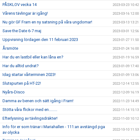
PÅSKLOV vecka 14
2023-03-23 10:42
Vårens tävlingar är igång!
2023-03-16 12:00
Nu gör GF Fram en ny satsning på våra ungdomar!
2023-03-13 13:21
Save the Date 6-7 maj
2023-03-01 12:56
Uppvisning lördagen den 11 februari 2023
2023-01-27 11:50
Årsmöte
2023-01-24 16:00
Har du en lastbil eller kan låna en?
2023-01-19 16:59
Har du alltid undrat?
2023-01-09 17:40
Idag startar vårterminen 2023!
2023-01-09 13:06
Slutspurten på HT-22!
2022-12-14 12:55
Nyårs-Disco
2022-12-09 16:19
Damma av benen och sätt igång i Fram!
2022-11-23 14:49
Stötta våra flickor med en.........
2022-11-14 15:13
Efterlysning av tävlingsdräkter!
2022-11-03 10:12
Info för er som tränar i Mariahallen - 111:an avstängd pga
2022-10-10 11:53
av olycka