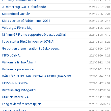
2024-06-11 17:19
J-Damer tog GULD i fristående!
2024-05-07 10:04
Stipendie till Jakub!
2024-05-06 13:34
Sista veckan på Vårterminen 2024
2024-05-02 12:47
Valborg & Första Maj
2024-04-25 12:32
Ni finns GF Frams supportertröja att beställa!
2024-04-08 14:10
I dag startar försäljningen av JOYNA!
2024-04-03 13:22
Ge bort en prenumeration i påskpresent!
2024-03-26 10:57
INFO JOYNA!
2024-03-20 11:25
Välkomna till bakÅfram!
2024-02-12 14:31
Välkomna på årsmöte
2024-02-01 12:24
VÅR FÖRENING HAR JOYNAT!&#11088;&#65039;
2024-01-26 10:14
UPPVISNING 2024
2024-01-12 14:31
Rättelse ang. bifogad fil.
2023-12-12 08:52
Utskick inför VT24
2023-12-11 13:31
I dag tävlar våra stora tjejer!
2023-11-25 07:17
JULSTÖK på GH!