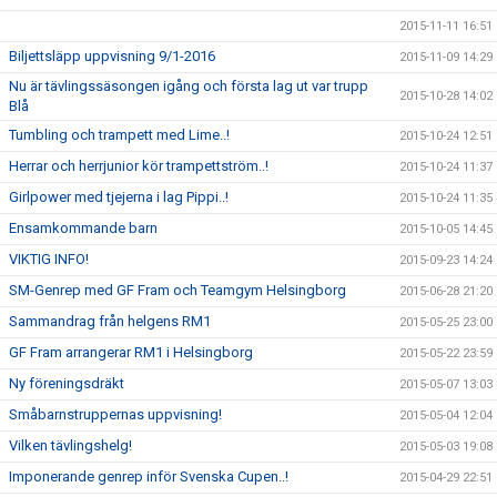
2015-11-11 16:51
Biljettsläpp uppvisning 9/1-2016
2015-11-09 14:29
Nu är tävlingssäsongen igång och första lag ut var trupp
2015-10-28 14:02
Blå
Tumbling och trampett med Lime..!
2015-10-24 12:51
Herrar och herrjunior kör trampettström..!
2015-10-24 11:37
Girlpower med tjejerna i lag Pippi..!
2015-10-24 11:35
Ensamkommande barn
2015-10-05 14:45
VIKTIG INFO!
2015-09-23 14:24
SM-Genrep med GF Fram och Teamgym Helsingborg
2015-06-28 21:20
Sammandrag från helgens RM1
2015-05-25 23:00
GF Fram arrangerar RM1 i Helsingborg
2015-05-22 23:59
Ny föreningsdräkt
2015-05-07 13:03
Småbarnstruppernas uppvisning!
2015-05-04 12:04
Vilken tävlingshelg!
2015-05-03 19:08
Imponerande genrep inför Svenska Cupen..!
2015-04-29 22:51