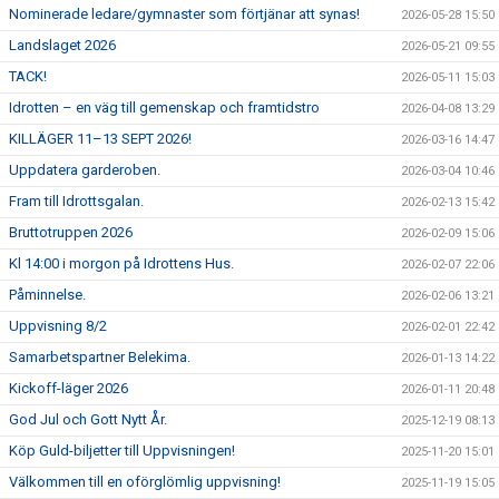
Nominerade ledare/gymnaster som förtjänar att synas!
2026-05-28 15:50
Landslaget 2026
2026-05-21 09:55
TACK!
2026-05-11 15:03
Idrotten – en väg till gemenskap och framtidstro
2026-04-08 13:29
KILLÄGER 11–13 SEPT 2026!
2026-03-16 14:47
Uppdatera garderoben.
2026-03-04 10:46
Fram till Idrottsgalan.
2026-02-13 15:42
Bruttotruppen 2026
2026-02-09 15:06
Kl 14:00 i morgon på Idrottens Hus.
2026-02-07 22:06
Påminnelse.
2026-02-06 13:21
Uppvisning 8/2
2026-02-01 22:42
Samarbetspartner Belekima.
2026-01-13 14:22
Kickoff-läger 2026
2026-01-11 20:48
God Jul och Gott Nytt År.
2025-12-19 08:13
Köp Guld-biljetter till Uppvisningen!
2025-11-20 15:01
Välkommen till en oförglömlig uppvisning!
2025-11-19 15:05