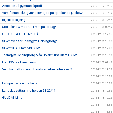
Ansökan till gymnastikprofil!
2016-01-12 14:15
Våra fantastiska gymnaster bjöd på sprakande julshow!
2016-01-10 16:19
Biljettförsäljning
2016-01-08 17:47
Stor julshow med GF Fram på lördag!
2016-01-08 09:49
GOD JUL & GOTT NYTT ÅR!
2015-12-18 17:06
Silver även för Teamgym Helsingborg!
2015-12-06 19:00
Silver till GF Fram vid JSM!
2015-12-06 12:23
Teamgym Helsingborg tvåa i kvalet, finalklara i JSM!
2015-12-05 18:19
Följ JSM via live-stream
2015-12-05 09:43
Vem har gått vidare till landslags-bruttotruppen?
2015-12-01 11:03
2015-12-01 10:59
U-Cupen våra unga herrar
2015-12-01 10:56
Landslagsuttagning helgen 21-22/11
2015-11-18 19:52
GULD till Lime
2015-11-18 19:22
2015-11-11 16:56
2015-11-11 16:55