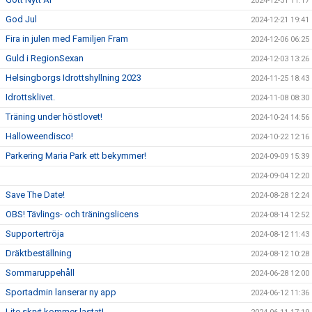
2024-12-31 11:17
God Jul
2024-12-21 19:41
Fira in julen med Familjen Fram
2024-12-06 06:25
Guld i RegionSexan
2024-12-03 13:26
Helsingborgs Idrottshyllning 2023
2024-11-25 18:43
Idrottsklivet.
2024-11-08 08:30
Träning under höstlovet!
2024-10-24 14:56
Halloweendisco!
2024-10-22 12:16
Parkering Maria Park ett bekymmer!
2024-09-09 15:39
2024-09-04 12:20
Save The Date!
2024-08-28 12:24
OBS! Tävlings- och träningslicens
2024-08-14 12:52
Supportertröja
2024-08-12 11:43
Dräktbeställning
2024-08-12 10:28
Sommaruppehåll
2024-06-28 12:00
Sportadmin lanserar ny app
2024-06-12 11:36
Lite skryt kommer lastat!