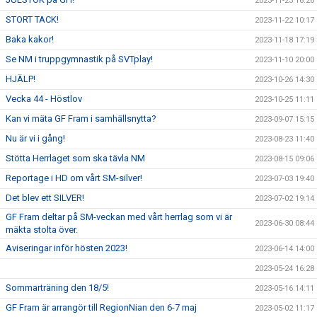
2023-11-23 16:26
STORT TACK!
2023-11-22 10:17
Baka kakor!
2023-11-18 17:19
Se NM i truppgymnastik på SVTplay!
2023-11-10 20:00
HJÄLP!
2023-10-26 14:30
Vecka 44 - Höstlov
2023-10-25 11:11
Kan vi mäta GF Fram i samhällsnytta?
2023-09-07 15:15
Nu är vi i gång!
2023-08-23 11:40
Stötta Herrlaget som ska tävla NM
2023-08-15 09:06
Reportage i HD om vårt SM-silver!
2023-07-03 19:40
Det blev ett SILVER!
2023-07-02 19:14
GF Fram deltar på SM-veckan med vårt herrlag som vi är
2023-06-30 08:44
mäkta stolta över.
Aviseringar inför hösten 2023!
2023-06-14 14:00
2023-05-24 16:28
Sommarträning den 18/5!
2023-05-16 14:11
GF Fram är arrangör till RegionNian den 6-7 maj
2023-05-02 11:17