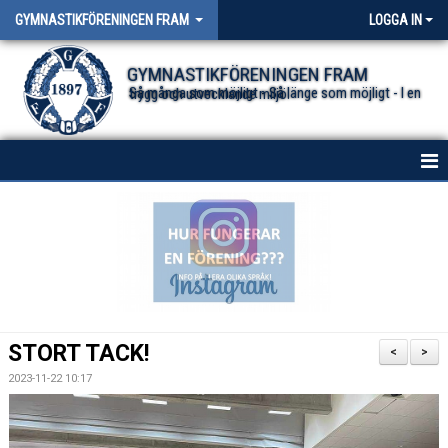
GYMNASTIKFÖRENINGEN FRAM
LOGGA IN
GYMNASTIKFÖRENINGEN FRAM
Så många som möjligt - Så länge som möjligt - I en trygg och utvecklande miljö.
HEM
NYHETER FÖR ALLA TRUPPER
OM FÖRENINGEN
DOKUMENT
STORT TACK!
<
>
2023-11-22 10:17