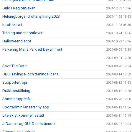
2024-12-06 06:25
Guld i RegionSexan
2024-12-03 13:26
Helsingborgs Idrottshyllning 2023
2024-11-25 18:43
Idrottsklivet.
2024-11-08 08:30
Träning under höstlovet!
2024-10-24 14:56
Halloweendisco!
2024-10-22 12:16
Parkering Maria Park ett bekymmer!
2024-09-09 15:39
2024-09-04 12:20
Save The Date!
2024-08-28 12:24
OBS! Tävlings- och träningslicens
2024-08-14 12:52
Supportertröja
2024-08-12 11:43
Dräktbeställning
2024-08-12 10:28
Sommaruppehåll
2024-06-28 12:00
Sportadmin lanserar ny app
2024-06-12 11:36
Lite skryt kommer lastat!
2024-06-11 17:19
J-Damer tog GULD i fristående!
2024-05-07 10:04
Stipendie till Jakub!