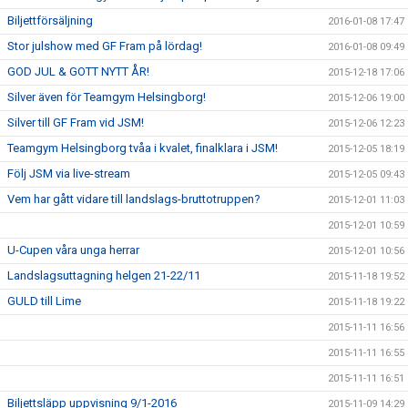
Biljettförsäljning
2016-01-08 17:47
Stor julshow med GF Fram på lördag!
2016-01-08 09:49
GOD JUL & GOTT NYTT ÅR!
2015-12-18 17:06
Silver även för Teamgym Helsingborg!
2015-12-06 19:00
Silver till GF Fram vid JSM!
2015-12-06 12:23
Teamgym Helsingborg tvåa i kvalet, finalklara i JSM!
2015-12-05 18:19
Följ JSM via live-stream
2015-12-05 09:43
Vem har gått vidare till landslags-bruttotruppen?
2015-12-01 11:03
2015-12-01 10:59
U-Cupen våra unga herrar
2015-12-01 10:56
Landslagsuttagning helgen 21-22/11
2015-11-18 19:52
GULD till Lime
2015-11-18 19:22
2015-11-11 16:56
2015-11-11 16:55
2015-11-11 16:51
Biljettsläpp uppvisning 9/1-2016
2015-11-09 14:29