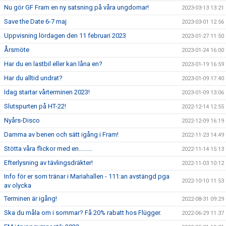
Nu gör GF Fram en ny satsning på våra ungdomar!
2023-03-13 13:21
Save the Date 6-7 maj
2023-03-01 12:56
Uppvisning lördagen den 11 februari 2023
2023-01-27 11:50
Årsmöte
2023-01-24 16:00
Har du en lastbil eller kan låna en?
2023-01-19 16:59
Har du alltid undrat?
2023-01-09 17:40
Idag startar vårterminen 2023!
2023-01-09 13:06
Slutspurten på HT-22!
2022-12-14 12:55
Nyårs-Disco
2022-12-09 16:19
Damma av benen och sätt igång i Fram!
2022-11-23 14:49
Stötta våra flickor med en.........
2022-11-14 15:13
Efterlysning av tävlingsdräkter!
2022-11-03 10:12
Info för er som tränar i Mariahallen - 111:an avstängd pga
2022-10-10 11:53
av olycka
Terminen är igång!
2022-08-31 09:29
Ska du måla om i sommar? Få 20% rabatt hos Flügger.
2022-06-29 11:37