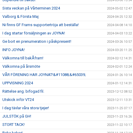
2024-05-06 13:34
Sista veckan på Vårterminen 2024
2024-05-02 12:47
Valborg & Första Maj
2024-04-25 12:32
Ni finns GF Frams supportertröja att beställa!
2024-04-08 14:10
I dag startar försäljningen av JOYNA!
2024-04-03 13:22
Ge bort en prenumeration i påskpresent!
2024-03-26 10:57
INFO JOYNA!
2024-03-20 11:25
Välkomna till bakÅfram!
2024-02-12 14:31
Välkomna på årsmöte
2024-02-01 12:24
VÅR FÖRENING HAR JOYNAT!&#11088;&#65039;
2024-01-26 10:14
UPPVISNING 2024
2024-01-12 14:31
Rättelse ang. bifogad fil.
2023-12-12 08:52
Utskick inför VT24
2023-12-11 13:31
I dag tävlar våra stora tjejer!
2023-11-25 07:17
JULSTÖK på GH!
2023-11-23 16:26
STORT TACK!
2023-11-22 10:17
Baka kakor!