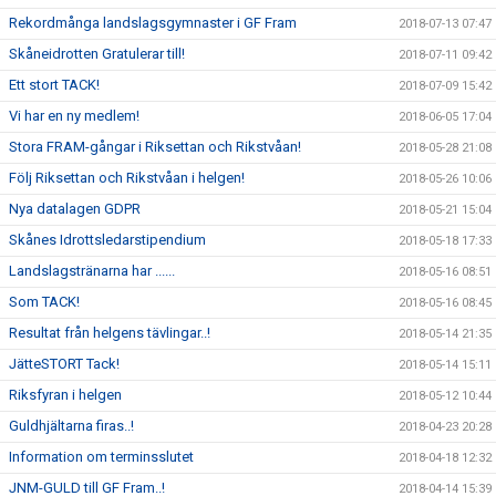
Rekordmånga landslagsgymnaster i GF Fram
2018-07-13 07:47
Skåneidrotten Gratulerar till!
2018-07-11 09:42
Ett stort TACK!
2018-07-09 15:42
Vi har en ny medlem!
2018-06-05 17:04
Stora FRAM-gångar i Riksettan och Rikstvåan!
2018-05-28 21:08
Följ Riksettan och Rikstvåan i helgen!
2018-05-26 10:06
Nya datalagen GDPR
2018-05-21 15:04
Skånes Idrottsledarstipendium
2018-05-18 17:33
Landslagstränarna har ......
2018-05-16 08:51
Som TACK!
2018-05-16 08:45
Resultat från helgens tävlingar..!
2018-05-14 21:35
JätteSTORT Tack!
2018-05-14 15:11
Riksfyran i helgen
2018-05-12 10:44
Guldhjältarna firas..!
2018-04-23 20:28
Information om terminsslutet
2018-04-18 12:32
JNM-GULD till GF Fram..!
2018-04-14 15:39