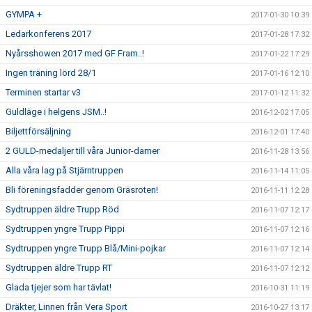
GYMPA +
2017-01-30 10:39
Ledarkonferens 2017
2017-01-28 17:32
Nyårsshowen 2017 med GF Fram..!
2017-01-22 17:29
Ingen träning lörd 28/1
2017-01-16 12:10
Terminen startar v3
2017-01-12 11:32
Guldläge i helgens JSM..!
2016-12-02 17:05
Biljettförsäljning
2016-12-01 17:40
2 GULD-medaljer till våra Junior-damer
2016-11-28 13:56
Alla våra lag på Stjärntruppen
2016-11-14 11:05
Bli föreningsfadder genom Gräsroten!
2016-11-11 12:28
Sydtruppen äldre Trupp Röd
2016-11-07 12:17
Sydtruppen yngre Trupp Pippi
2016-11-07 12:16
Sydtruppen yngre Trupp Blå/Mini-pojkar
2016-11-07 12:14
Sydtruppen äldre Trupp RT
2016-11-07 12:12
Glada tjejer som har tävlat!
2016-10-31 11:19
Dräkter, Linnen från Vera Sport
2016-10-27 13:17