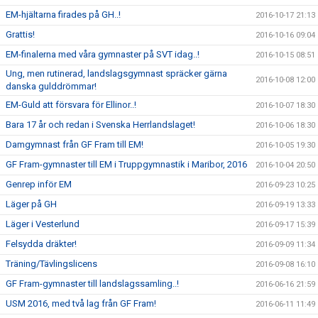
EM-hjältarna firades på GH..!
2016-10-17 21:13
Grattis!
2016-10-16 09:04
EM-finalerna med våra gymnaster på SVT idag..!
2016-10-15 08:51
Ung, men rutinerad, landslagsgymnast spräcker gärna
2016-10-08 12:00
danska gulddrömmar!
EM-Guld att försvara för Ellinor..!
2016-10-07 18:30
Bara 17 år och redan i Svenska Herrlandslaget!
2016-10-06 18:30
Damgymnast från GF Fram till EM!
2016-10-05 19:30
GF Fram-gymnaster till EM i Truppgymnastik i Maribor, 2016
2016-10-04 20:50
Genrep inför EM
2016-09-23 10:25
Läger på GH
2016-09-19 13:33
Läger i Vesterlund
2016-09-17 15:39
Felsydda dräkter!
2016-09-09 11:34
Träning/Tävlingslicens
2016-09-08 16:10
GF Fram-gymnaster till landslagssamling..!
2016-06-16 21:59
USM 2016, med två lag från GF Fram!
2016-06-11 11:49