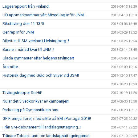
Lägesrapport från Finland!
2018-04-13 16:29
HD uppmärksammar vårt Mixed-lag inför JNM..!
2018-04-10 15:13
Rikstävling den 11-13/5
2018-04-06 16:40
Genrep inför JNM
2018-03-29 12:32
Biljetter till SM-veckan i Helsingborg..!
2018-03-26 19:54
Bara en månad kvar till JNM..!
2018-03-14 08:48
Glada gymnaster efter helgens tävlingar!
2018-03-05 12:34
Årsmöte
2018-02-09 10:16
Historisk dag med Guld och Silver vid JSM!
2017-12-10 17:47
2017-10-23 13:23
Tävlingstrupper Se Hit!
2017-10-19 14:26
Nu är det 3 veckor kvar av kampanjen!
2017-08-30 13:38
Parkering på Gymnastikens hus
2017-08-23 13:17
GF Fram-juniorer, med sikte på EM i Portugal 2018!
2017-07-23 20:32
Från SM-debutanter till landslagsuttagning..!
2017-07-11 22:22
Tränare Tobias Lund om landslagsuttagningarna!
2017-07-10 09:59