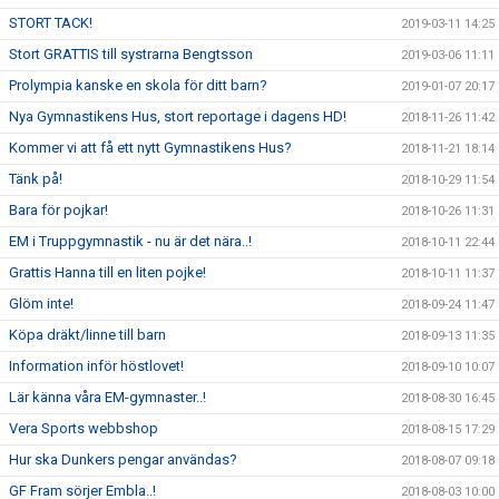
STORT TACK!
2019-03-11 14:25
Stort GRATTIS till systrarna Bengtsson
2019-03-06 11:11
Prolympia kanske en skola för ditt barn?
2019-01-07 20:17
Nya Gymnastikens Hus, stort reportage i dagens HD!
2018-11-26 11:42
Kommer vi att få ett nytt Gymnastikens Hus?
2018-11-21 18:14
Tänk på!
2018-10-29 11:54
Bara för pojkar!
2018-10-26 11:31
EM i Truppgymnastik - nu är det nära..!
2018-10-11 22:44
Grattis Hanna till en liten pojke!
2018-10-11 11:37
Glöm inte!
2018-09-24 11:47
Köpa dräkt/linne till barn
2018-09-13 11:35
Information inför höstlovet!
2018-09-10 10:07
Lär känna våra EM-gymnaster..!
2018-08-30 16:45
Vera Sports webbshop
2018-08-15 17:29
Hur ska Dunkers pengar användas?
2018-08-07 09:18
GF Fram sörjer Embla..!
2018-08-03 10:00