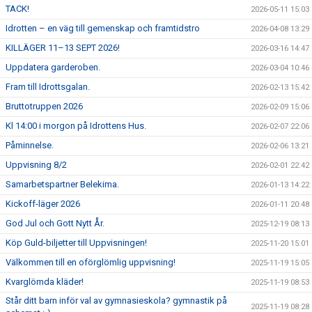
TACK!
2026-05-11 15:03
Idrotten – en väg till gemenskap och framtidstro
2026-04-08 13:29
KILLÄGER 11–13 SEPT 2026!
2026-03-16 14:47
Uppdatera garderoben.
2026-03-04 10:46
Fram till Idrottsgalan.
2026-02-13 15:42
Bruttotruppen 2026
2026-02-09 15:06
Kl 14:00 i morgon på Idrottens Hus.
2026-02-07 22:06
Påminnelse.
2026-02-06 13:21
Uppvisning 8/2
2026-02-01 22:42
Samarbetspartner Belekima.
2026-01-13 14:22
Kickoff-läger 2026
2026-01-11 20:48
God Jul och Gott Nytt År.
2025-12-19 08:13
Köp Guld-biljetter till Uppvisningen!
2025-11-20 15:01
Välkommen till en oförglömlig uppvisning!
2025-11-19 15:05
Kvarglömda kläder!
2025-11-19 08:53
Står ditt barn inför val av gymnasieskola? gymnastik på
2025-11-19 08:28