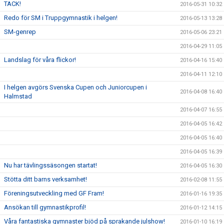
TACK!
2016-05-31 10:32
Redo för SM i Truppgymnastik i helgen!
2016-05-13 13:28
SM-genrep
2016-05-06 23:21
2016-04-29 11:05
Landslag för våra flickor!
2016-04-16 15:40
2016-04-11 12:10
I helgen avgörs Svenska Cupen och Juniorcupen i
2016-04-08 16:40
Halmstad
2016-04-07 16:55
2016-04-05 16:42
2016-04-05 16:40
2016-04-05 16:39
Nu har tävlingssäsongen startat!
2016-04-05 16:30
Stötta ditt barns verksamhet!
2016-02-08 11:55
Föreningsutveckling med GF Fram!
2016-01-16 19:35
Ansökan till gymnastikprofil!
2016-01-12 14:15
Våra fantastiska gymnaster bjöd på sprakande julshow!
2016-01-10 16:19