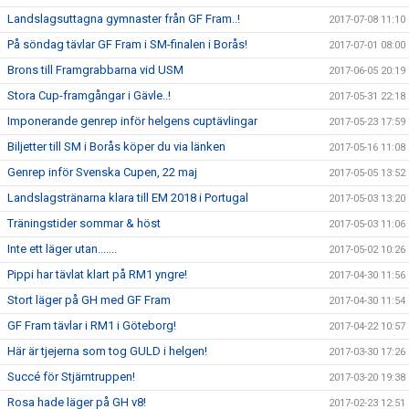
Landslagsuttagna gymnaster från GF Fram..!
2017-07-08 11:10
På söndag tävlar GF Fram i SM-finalen i Borås!
2017-07-01 08:00
Brons till Framgrabbarna vid USM
2017-06-05 20:19
Stora Cup-framgångar i Gävle..!
2017-05-31 22:18
Imponerande genrep inför helgens cuptävlingar
2017-05-23 17:59
Biljetter till SM i Borås köper du via länken
2017-05-16 11:08
Genrep inför Svenska Cupen, 22 maj
2017-05-05 13:52
Landslagstränarna klara till EM 2018 i Portugal
2017-05-03 13:20
Träningstider sommar & höst
2017-05-03 11:06
Inte ett läger utan.......
2017-05-02 10:26
Pippi har tävlat klart på RM1 yngre!
2017-04-30 11:56
Stort läger på GH med GF Fram
2017-04-30 11:54
GF Fram tävlar i RM1 i Göteborg!
2017-04-22 10:57
Här är tjejerna som tog GULD i helgen!
2017-03-30 17:26
Succé för Stjärntruppen!
2017-03-20 19:38
Rosa hade läger på GH v8!
2017-02-23 12:51