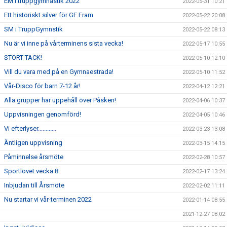
EM i truppgymnastik 2022
2022-05-31 10:21
Ett historiskt silver för GF Fram
2022-05-22 20:08
SM i TruppGymnstik
2022-05-22 08:13
Nu är vi inne på vårterminens sista vecka!
2022-05-17 10:55
STORT TACK!
2022-05-10 12:10
Vill du vara med på en Gymnaestrada!
2022-05-10 11:52
Vår-Disco för barn 7-12 år!
2022-04-12 12:21
Alla grupper har uppehåll över Påsken!
2022-04-06 10:37
Uppvisningen genomförd!
2022-04-05 10:46
Vi efterlyser............
2022-03-23 13:08
Äntligen uppvisning
2022-03-15 14:15
Påminnelse årsmöte
2022-02-28 10:57
Sportlovet vecka 8
2022-02-17 13:24
Inbjudan till Årsmöte
2022-02-02 11:11
Nu startar vi vår-terminen 2022
2022-01-14 08:55
2021-12-27 08:02