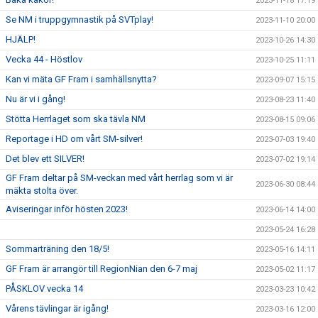
2023-11-18 17:19
Se NM i truppgymnastik på SVTplay!
2023-11-10 20:00
HJÄLP!
2023-10-26 14:30
Vecka 44 - Höstlov
2023-10-25 11:11
Kan vi mäta GF Fram i samhällsnytta?
2023-09-07 15:15
Nu är vi i gång!
2023-08-23 11:40
Stötta Herrlaget som ska tävla NM
2023-08-15 09:06
Reportage i HD om vårt SM-silver!
2023-07-03 19:40
Det blev ett SILVER!
2023-07-02 19:14
GF Fram deltar på SM-veckan med vårt herrlag som vi är
2023-06-30 08:44
mäkta stolta över.
Aviseringar inför hösten 2023!
2023-06-14 14:00
2023-05-24 16:28
Sommarträning den 18/5!
2023-05-16 14:11
GF Fram är arrangör till RegionNian den 6-7 maj
2023-05-02 11:17
PÅSKLOV vecka 14
2023-03-23 10:42
Vårens tävlingar är igång!
2023-03-16 12:00