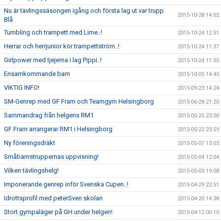
Nu är tävlingssäsongen igång och första lag ut var trupp
2015-10-28 14:02
Blå
Tumbling och trampett med Lime..!
2015-10-24 12:51
Herrar och herrjunior kör trampettström..!
2015-10-24 11:37
Girlpower med tjejerna i lag Pippi..!
2015-10-24 11:35
Ensamkommande barn
2015-10-05 14:45
VIKTIG INFO!
2015-09-23 14:24
SM-Genrep med GF Fram och Teamgym Helsingborg
2015-06-28 21:20
Sammandrag från helgens RM1
2015-05-25 23:00
GF Fram arrangerar RM1 i Helsingborg
2015-05-22 23:59
Ny föreningsdräkt
2015-05-07 13:03
Småbarnstruppernas uppvisning!
2015-05-04 12:04
Vilken tävlingshelg!
2015-05-03 19:08
Imponerande genrep inför Svenska Cupen..!
2015-04-29 22:51
Idrottsprofil med peterSven skolan
2015-04-20 14:38
Stort gympaläger på GH under helgen!
2015-04-12 00:10