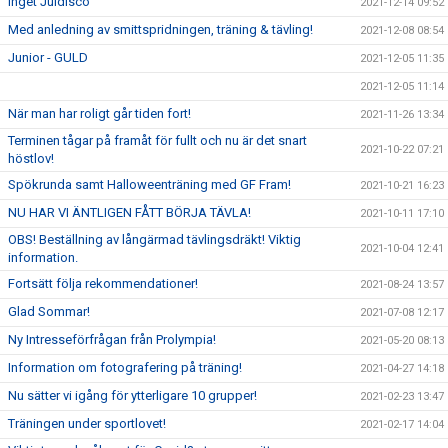
Inget Juldisco
2021-12-14 09:52
Med anledning av smittspridningen, träning & tävling!
2021-12-08 08:54
Junior - GULD
2021-12-05 11:35
2021-12-05 11:14
När man har roligt går tiden fort!
2021-11-26 13:34
Terminen tågar på framåt för fullt och nu är det snart
2021-10-22 07:21
höstlov!
Spökrunda samt Halloweenträning med GF Fram!
2021-10-21 16:23
NU HAR VI ÄNTLIGEN FÅTT BÖRJA TÄVLA!
2021-10-11 17:10
OBS! Beställning av långärmad tävlingsdräkt! Viktig
2021-10-04 12:41
information.
Fortsätt följa rekommendationer!
2021-08-24 13:57
Glad Sommar!
2021-07-08 12:17
Ny Intresseförfrågan från Prolympia!
2021-05-20 08:13
Information om fotografering på träning!
2021-04-27 14:18
Nu sätter vi igång för ytterligare 10 grupper!
2021-02-23 13:47
Träningen under sportlovet!
2021-02-17 14:04