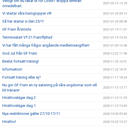
Viktigt om du råkar ut för Covid? stoppa smittan
2021-02-15 12:18
omedelbart.
Vi startar våra barngrupper v9!
2021-01-24 09:13
Så här startar vi den 25/1!
2021-01-24 08:38
GF Fram Årsmöte
2021-01-19 11:07
Terminsstart VT-21 Framflyttad
2021-01-14 10:53
Vi har fått många frågor angående medlemsavgiften!
2021-01-03 16:58
God Jul från GF Fram
2020-12-22 11:08
Beslut fortsatt träning!
2020-11-25 10:01
Information!
2020-11-22 18:31
Fortsatt träning eller ej?
2020-11-17 18:53
Nu gör GF Fram en ny satsning på våra ungdomar som vill
2020-11-15 13:17
bli tränare!
Höstlovsläger dag 2
2020-11-10 11:59
Höstlovsläger dag 1
2020-11-10 10:40
Nya restriktioner gäller 27/10-17/11
2020-10-30 09:40
Höstlov!
2020-10-23 10:57