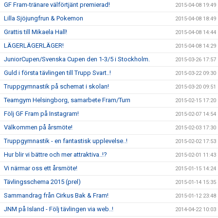
GF Fram-tränare välförtjänt premierad!
2015-04-08 19:49
Lilla Sjöjungfrun & Pokemon
2015-04-08 18:49
Grattis till Mikaela Hall!
2015-04-08 14:44
LÄGERLÄGERLÄGER!
2015-04-08 14:29
JuniorCupen/Svenska Cupen den 1-3/5 i Stockholm.
2015-03-26 17:57
Guld i första tävlingen till Trupp Svart..!
2015-03-22 09:30
Truppgymnastik på schemat i skolan!
2015-03-20 09:51
Teamgym Helsingborg, samarbete Fram/Turn
2015-02-15 17:20
Följ GF Fram på Instagram!
2015-02-07 14:54
Välkommen på årsmöte!
2015-02-03 17:30
Truppgymnastik - en fantastisk upplevelse..!
2015-02-02 17:53
Hur blir vi bättre och mer attraktiva..!?
2015-02-01 11:43
Vi närmar oss ett årsmöte!
2015-01-15 14:24
Tävlingsschema 2015 (prel)
2015-01-14 15:35
Sammandrag från Cirkus Bak & Fram!
2015-01-12 23:48
JNM på Island - Följ tävlingen via web..!
2014-04-22 10:03