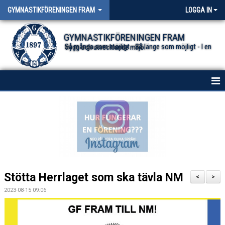
GYMNASTIKFÖRENINGEN FRAM
LOGGA IN
GYMNASTIKFÖRENINGEN FRAM
Så många som möjligt - Så länge som möjligt - I en trygg och utvecklande miljö.
HEM
NYHETER FÖR ALLA TRUPPER
OM FÖRENINGEN
DOKUMENT
Stötta Herrlaget som ska tävla NM
<
>
2023-08-15 09:06