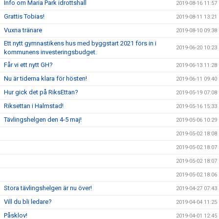
Info om Maria Park idrottshall
2019-08-16 11:57
Grattis Tobias!
2019-08-11 13:21
Vuxna tränare
2019-08-10 09:38
Ett nytt gymnastikens hus med byggstart 2021 förs in i
2019-06-20 10:23
kommunens investeringsbudget.
Får vi ett nytt GH?
2019-06-13 11:28
Nu är tiderna klara för hösten!
2019-06-11 09:40
Hur gick det på RiksEttan?
2019-05-19 07:08
Riksettan i Halmstad!
2019-05-16 15:33
Tävlingshelgen den 4-5 maj!
2019-05-06 10:29
2019-05-02 18:08
2019-05-02 18:07
2019-05-02 18:07
2019-05-02 18:06
Stora tävlingshelgen är nu över!
2019-04-27 07:43
Vill du bli ledare?
2019-04-04 11:25
Påsklov!
2019-04-01 12:45