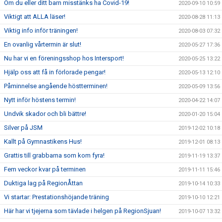
Om du eller ditt barn misstänks ha Covid-19!
2020-09-10 10:59
Viktigt att ALLA läser!
2020-08-28 11:13
Viktig info inför träningen!
2020-08-03 07:32
En ovanlig vårtermin är slut!
2020-05-27 17:36
Nu har vi en föreningsshop hos Intersport!
2020-05-25 13:22
Hjälp oss att få in förlorade pengar!
2020-05-13 12:10
Påminnelse angående höstterminen!
2020-05-09 13:56
Nytt inför höstens termin!
2020-04-22 14:07
Undvik skador och bli bättre!
2020-01-20 15:04
Silver på JSM
2019-12-02 10:18
Kallt på Gymnastikens Hus!
2019-12-01 08:13
Grattis till grabbarna som kom fyra!
2019-11-19 13:37
Fem veckor kvar på terminen
2019-11-11 15:46
Duktiga lag på RegionÅttan
2019-10-14 10:33
Vi startar: Prestationshöjande träning
2019-10-10 12:21
Här har vi tjejerna som tävlade i helgen på RegionSjuan!
2019-10-07 13:32