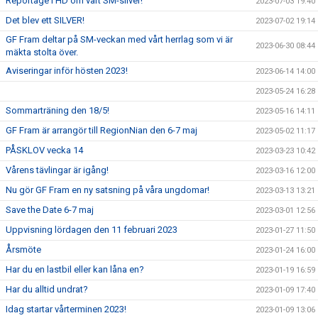
Reportage i HD om vårt SM-silver!
2023-07-03 19:40
Det blev ett SILVER!
2023-07-02 19:14
GF Fram deltar på SM-veckan med vårt herrlag som vi är
2023-06-30 08:44
mäkta stolta över.
Aviseringar inför hösten 2023!
2023-06-14 14:00
2023-05-24 16:28
Sommarträning den 18/5!
2023-05-16 14:11
GF Fram är arrangör till RegionNian den 6-7 maj
2023-05-02 11:17
PÅSKLOV vecka 14
2023-03-23 10:42
Vårens tävlingar är igång!
2023-03-16 12:00
Nu gör GF Fram en ny satsning på våra ungdomar!
2023-03-13 13:21
Save the Date 6-7 maj
2023-03-01 12:56
Uppvisning lördagen den 11 februari 2023
2023-01-27 11:50
Årsmöte
2023-01-24 16:00
Har du en lastbil eller kan låna en?
2023-01-19 16:59
Har du alltid undrat?
2023-01-09 17:40
Idag startar vårterminen 2023!
2023-01-09 13:06