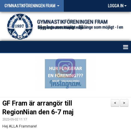
GYMNASTIKFÖRENINGEN FRAM
LOGGA IN
GYMNASTIKFÖRENINGEN FRAM
Så många som möjligt - Så länge som möjligt - I en trygg och utvecklande miljö.
HEM
NYHETER FÖR ALLA TRUPPER
OM FÖRENINGEN
DOKUMENT
GF Fram är arrangör till
<
>
RegionNian den 6-7 maj
2023-05-02 11:17
Hej ALLA Frammare!