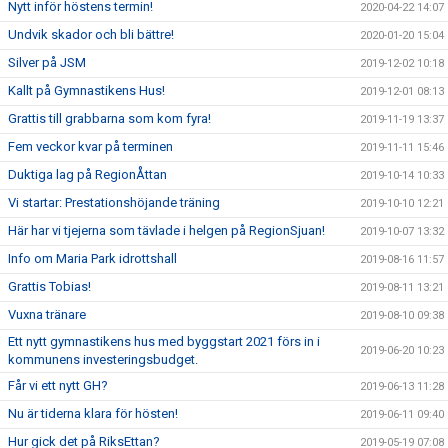
Nytt inför höstens termin!
2020-04-22 14:07
Undvik skador och bli bättre!
2020-01-20 15:04
Silver på JSM
2019-12-02 10:18
Kallt på Gymnastikens Hus!
2019-12-01 08:13
Grattis till grabbarna som kom fyra!
2019-11-19 13:37
Fem veckor kvar på terminen
2019-11-11 15:46
Duktiga lag på RegionÅttan
2019-10-14 10:33
Vi startar: Prestationshöjande träning
2019-10-10 12:21
Här har vi tjejerna som tävlade i helgen på RegionSjuan!
2019-10-07 13:32
Info om Maria Park idrottshall
2019-08-16 11:57
Grattis Tobias!
2019-08-11 13:21
Vuxna tränare
2019-08-10 09:38
Ett nytt gymnastikens hus med byggstart 2021 förs in i
2019-06-20 10:23
kommunens investeringsbudget.
Får vi ett nytt GH?
2019-06-13 11:28
Nu är tiderna klara för hösten!
2019-06-11 09:40
Hur gick det på RiksEttan?
2019-05-19 07:08