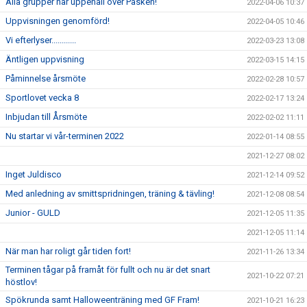
Alla grupper har uppehåll över Påsken!
2022-04-06 10:37
Uppvisningen genomförd!
2022-04-05 10:46
Vi efterlyser............
2022-03-23 13:08
Äntligen uppvisning
2022-03-15 14:15
Påminnelse årsmöte
2022-02-28 10:57
Sportlovet vecka 8
2022-02-17 13:24
Inbjudan till Årsmöte
2022-02-02 11:11
Nu startar vi vår-terminen 2022
2022-01-14 08:55
2021-12-27 08:02
Inget Juldisco
2021-12-14 09:52
Med anledning av smittspridningen, träning & tävling!
2021-12-08 08:54
Junior - GULD
2021-12-05 11:35
2021-12-05 11:14
När man har roligt går tiden fort!
2021-11-26 13:34
Terminen tågar på framåt för fullt och nu är det snart
2021-10-22 07:21
höstlov!
Spökrunda samt Halloweenträning med GF Fram!
2021-10-21 16:23