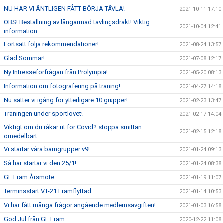
NU HAR VI ÄNTLIGEN FÅTT BÖRJA TÄVLA!
2021-10-11 17:10
OBS! Beställning av långärmad tävlingsdräkt! Viktig
2021-10-04 12:41
information.
Fortsätt följa rekommendationer!
2021-08-24 13:57
Glad Sommar!
2021-07-08 12:17
Ny Intresseförfrågan från Prolympia!
2021-05-20 08:13
Information om fotografering på träning!
2021-04-27 14:18
Nu sätter vi igång för ytterligare 10 grupper!
2021-02-23 13:47
Träningen under sportlovet!
2021-02-17 14:04
Viktigt om du råkar ut för Covid? stoppa smittan
2021-02-15 12:18
omedelbart.
Vi startar våra barngrupper v9!
2021-01-24 09:13
Så här startar vi den 25/1!
2021-01-24 08:38
GF Fram Årsmöte
2021-01-19 11:07
Terminsstart VT-21 Framflyttad
2021-01-14 10:53
Vi har fått många frågor angående medlemsavgiften!
2021-01-03 16:58
God Jul från GF Fram
2020-12-22 11:08