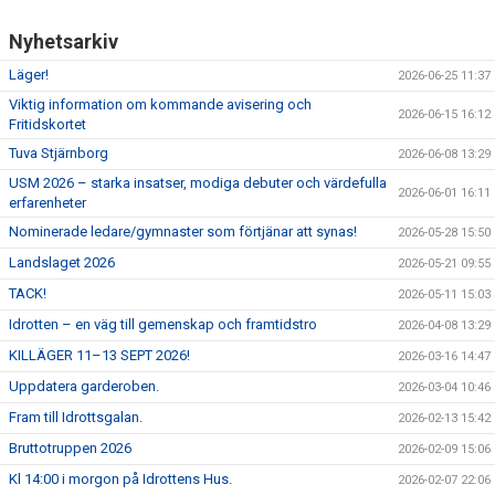
Nyhetsarkiv
Läger!
2026-06-25 11:37
Viktig information om kommande avisering och
2026-06-15 16:12
Fritidskortet
Tuva Stjärnborg
2026-06-08 13:29
USM 2026 – starka insatser, modiga debuter och värdefulla
2026-06-01 16:11
erfarenheter
Nominerade ledare/gymnaster som förtjänar att synas!
2026-05-28 15:50
Landslaget 2026
2026-05-21 09:55
TACK!
2026-05-11 15:03
Idrotten – en väg till gemenskap och framtidstro
2026-04-08 13:29
KILLÄGER 11–13 SEPT 2026!
2026-03-16 14:47
Uppdatera garderoben.
2026-03-04 10:46
Fram till Idrottsgalan.
2026-02-13 15:42
Bruttotruppen 2026
2026-02-09 15:06
Kl 14:00 i morgon på Idrottens Hus.
2026-02-07 22:06