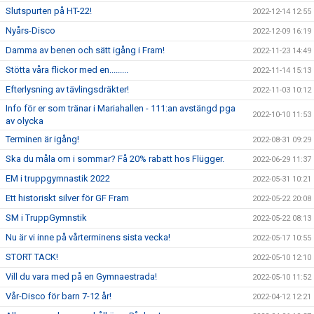
Slutspurten på HT-22!
2022-12-14 12:55
Nyårs-Disco
2022-12-09 16:19
Damma av benen och sätt igång i Fram!
2022-11-23 14:49
Stötta våra flickor med en.........
2022-11-14 15:13
Efterlysning av tävlingsdräkter!
2022-11-03 10:12
Info för er som tränar i Mariahallen - 111:an avstängd pga
2022-10-10 11:53
av olycka
Terminen är igång!
2022-08-31 09:29
Ska du måla om i sommar? Få 20% rabatt hos Flügger.
2022-06-29 11:37
EM i truppgymnastik 2022
2022-05-31 10:21
Ett historiskt silver för GF Fram
2022-05-22 20:08
SM i TruppGymnstik
2022-05-22 08:13
Nu är vi inne på vårterminens sista vecka!
2022-05-17 10:55
STORT TACK!
2022-05-10 12:10
Vill du vara med på en Gymnaestrada!
2022-05-10 11:52
Vår-Disco för barn 7-12 år!
2022-04-12 12:21