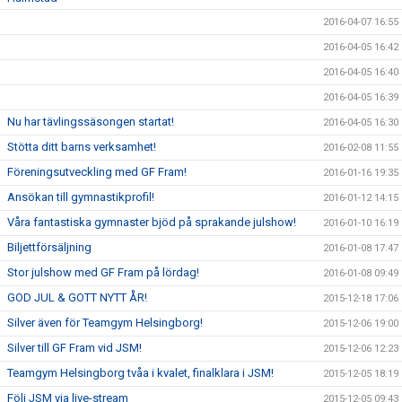
2016-04-07 16:55
2016-04-05 16:42
2016-04-05 16:40
2016-04-05 16:39
Nu har tävlingssäsongen startat!
2016-04-05 16:30
Stötta ditt barns verksamhet!
2016-02-08 11:55
Föreningsutveckling med GF Fram!
2016-01-16 19:35
Ansökan till gymnastikprofil!
2016-01-12 14:15
Våra fantastiska gymnaster bjöd på sprakande julshow!
2016-01-10 16:19
Biljettförsäljning
2016-01-08 17:47
Stor julshow med GF Fram på lördag!
2016-01-08 09:49
GOD JUL & GOTT NYTT ÅR!
2015-12-18 17:06
Silver även för Teamgym Helsingborg!
2015-12-06 19:00
Silver till GF Fram vid JSM!
2015-12-06 12:23
Teamgym Helsingborg tvåa i kvalet, finalklara i JSM!
2015-12-05 18:19
Följ JSM via live-stream
2015-12-05 09:43