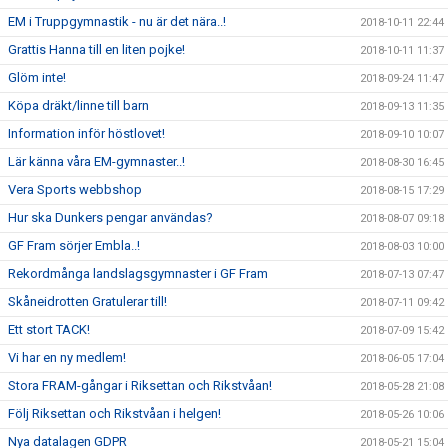
EM i Truppgymnastik - nu är det nära..!
2018-10-11 22:44
Grattis Hanna till en liten pojke!
2018-10-11 11:37
Glöm inte!
2018-09-24 11:47
Köpa dräkt/linne till barn
2018-09-13 11:35
Information inför höstlovet!
2018-09-10 10:07
Lär känna våra EM-gymnaster..!
2018-08-30 16:45
Vera Sports webbshop
2018-08-15 17:29
Hur ska Dunkers pengar användas?
2018-08-07 09:18
GF Fram sörjer Embla..!
2018-08-03 10:00
Rekordmånga landslagsgymnaster i GF Fram
2018-07-13 07:47
Skåneidrotten Gratulerar till!
2018-07-11 09:42
Ett stort TACK!
2018-07-09 15:42
Vi har en ny medlem!
2018-06-05 17:04
Stora FRAM-gångar i Riksettan och Rikstvåan!
2018-05-28 21:08
Följ Riksettan och Rikstvåan i helgen!
2018-05-26 10:06
Nya datalagen GDPR
2018-05-21 15:04