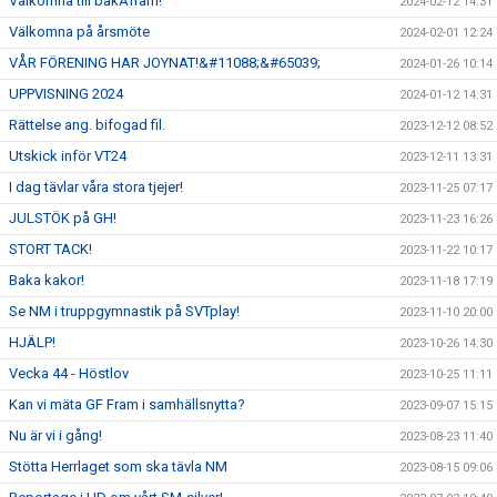
Välkomna till bakÅfram!
2024-02-12 14:31
Välkomna på årsmöte
2024-02-01 12:24
VÅR FÖRENING HAR JOYNAT!&#11088;&#65039;
2024-01-26 10:14
UPPVISNING 2024
2024-01-12 14:31
Rättelse ang. bifogad fil.
2023-12-12 08:52
Utskick inför VT24
2023-12-11 13:31
I dag tävlar våra stora tjejer!
2023-11-25 07:17
JULSTÖK på GH!
2023-11-23 16:26
STORT TACK!
2023-11-22 10:17
Baka kakor!
2023-11-18 17:19
Se NM i truppgymnastik på SVTplay!
2023-11-10 20:00
HJÄLP!
2023-10-26 14:30
Vecka 44 - Höstlov
2023-10-25 11:11
Kan vi mäta GF Fram i samhällsnytta?
2023-09-07 15:15
Nu är vi i gång!
2023-08-23 11:40
Stötta Herrlaget som ska tävla NM
2023-08-15 09:06