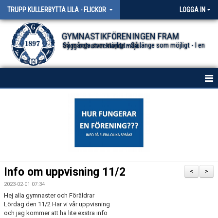
TRUPP KULLERBYTTA LILA - FLICKOR
LOGGA IN
GYMNASTIKFÖRENINGEN FRAM
Så många som möjligt - Så länge som möjligt - I en trygg och utvecklande miljö.
HEM
NYHETER
KONTAKT
Info om uppvisning 11/2
<
>
2023-02-01 07:34
Hej alla gymnaster och Föräldrar
Lördag den 11/2 Har vi vår uppvisning
och jag kommer att ha lite exstra info