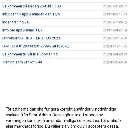
Välkommen på lördag 26/8 kl 13.00
2023-08-23 08:57
Inbjudan till uppvisningen den 13/5
2023-04-27 14:09
Ingen träning v 8.
2023-02-14 09:52
Info om uppvisning 11/2
2023-02-01 07:34
UPPVISNING IDROTTENS HUS 2023
2023-01-24 16:00
God Jul &#129334;&#127995;&#127876;
2022-12-19 14:25
Välkommen till vår lilla uppvisning
2022-12-01 08:29
Träning som vanligt v 44
2022-10-29 08:30
För att hemsidan ska fungera korrekt använder vi nödvändiga
cookies från SportAdmin. Dessa går inte att stänga av.
Föreningen kan också använda frivilliga cookies, t.ex. för statistik
eller marknadsföring. Du väljer själv om du vill acceptera dessa.