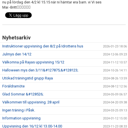
nu på lördag den 4/2 kl 15.15 när ni hämtar era barn. vi Vi ses
Mai -Britt🤸‍♀️🤸‍♀️🤸‍♀️
Nyhetsarkiv
Instruktioner uppvisning den 8/2 på Idrottens hus
2026-01-23 18:06
Julmys den 14/12
2024-12-06 09:23
Välkomna på Rayas uppvisning 15/12
2024-11-12 10:57
Halloween mys den 3/11&#127875;&#128123;
2024-10-26 14:11
Utökad träningstid grupp Raya
2024-08-26 13:59
Föräldramöte
2024-08-12 12:56
Glad Sommar &#128526;
2024-05-09 06:57
Välkommen till uppvisning. 28 april
2024-04-20 09:38
Ingen träning i Påsk.
2024-03-25 09:13
Information uppvisning
2024-01-12 15:00
Uppvisning den 16/12 kl 13.00-14.00
2023-11-23 08:33