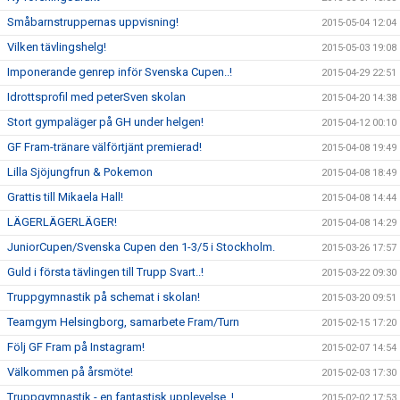
Småbarnstruppernas uppvisning!
2015-05-04 12:04
Vilken tävlingshelg!
2015-05-03 19:08
Imponerande genrep inför Svenska Cupen..!
2015-04-29 22:51
Idrottsprofil med peterSven skolan
2015-04-20 14:38
Stort gympaläger på GH under helgen!
2015-04-12 00:10
GF Fram-tränare välförtjänt premierad!
2015-04-08 19:49
Lilla Sjöjungfrun & Pokemon
2015-04-08 18:49
Grattis till Mikaela Hall!
2015-04-08 14:44
LÄGERLÄGERLÄGER!
2015-04-08 14:29
JuniorCupen/Svenska Cupen den 1-3/5 i Stockholm.
2015-03-26 17:57
Guld i första tävlingen till Trupp Svart..!
2015-03-22 09:30
Truppgymnastik på schemat i skolan!
2015-03-20 09:51
Teamgym Helsingborg, samarbete Fram/Turn
2015-02-15 17:20
Följ GF Fram på Instagram!
2015-02-07 14:54
Välkommen på årsmöte!
2015-02-03 17:30
Truppgymnastik - en fantastisk upplevelse..!
2015-02-02 17:53