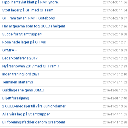
Pippi har tävlat klart på RM1 yngre!
2017-04-30 11:56
Stort läger på GH med GF Fram
2017-04-30 11:54
GF Fram tävlar i RM1 i Göteborg!
2017-04-22 10:57
Här är tjejerna som tog GULD i helgen!
2017-03-30 17:26
Succé för Stjärntruppen!
2017-03-20 19:38
Rosa hade läger på GH v8!
2017-02-23 12:51
GYMPA +
2017-01-30 10:39
Ledarkonferens 2017
2017-01-28 17:32
Nyårsshowen 2017 med GF Fram..!
2017-01-22 17:29
Ingen träning lörd 28/1
2017-01-16 12:10
Terminen startar v3
2017-01-12 11:32
Guldläge i helgens JSM..!
2016-12-02 17:05
Biljettförsäljning
2016-12-01 17:40
2 GULD-medaljer till våra Junior-damer
2016-11-28 13:56
Alla våra lag på Stjärntruppen
2016-11-14 11:05
Bli föreningsfadder genom Gräsroten!
2016-11-11 12:28