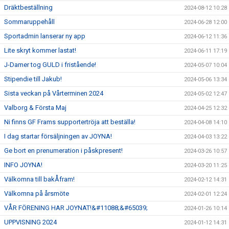
Dräktbeställning
2024-08-12 10:28
Sommaruppehåll
2024-06-28 12:00
Sportadmin lanserar ny app
2024-06-12 11:36
Lite skryt kommer lastat!
2024-06-11 17:19
J-Damer tog GULD i fristående!
2024-05-07 10:04
Stipendie till Jakub!
2024-05-06 13:34
Sista veckan på Vårterminen 2024
2024-05-02 12:47
Valborg & Första Maj
2024-04-25 12:32
Ni finns GF Frams supportertröja att beställa!
2024-04-08 14:10
I dag startar försäljningen av JOYNA!
2024-04-03 13:22
Ge bort en prenumeration i påskpresent!
2024-03-26 10:57
INFO JOYNA!
2024-03-20 11:25
Välkomna till bakÅfram!
2024-02-12 14:31
Välkomna på årsmöte
2024-02-01 12:24
VÅR FÖRENING HAR JOYNAT!&#11088;&#65039;
2024-01-26 10:14
UPPVISNING 2024
2024-01-12 14:31