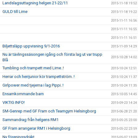
Landslagsuttagning helgen 21-22/11
2015-11-18 19:52
GULD till Lime
2015-11-18 19:22
2015-11-11 16:56
2015-11-11 16:55
2015-11-11 16:51
Biljettsläpp uppvisning 9/1-2016
2015-11-09 14:29
Nu är tävlingssäsongen igång och första lag ut var trupp
2015-10-28 14:02
Blå
Tumbling och trampett med Lime..!
2015-10-24 12:51
Herrar och herrjunior kör trampettström..!
2015-10-24 11:37
Girlpower med tjejerna i lag Pippi..!
2015-10-24 11:35
Ensamkommande barn
2015-10-05 14:45
VIKTIG INFO!
2015-09-23 14:24
SM-Genrep med GF Fram och Teamgym Helsingborg
2015-06-28 21:20
Sammandrag från helgens RM1
2015-05-25 23:00
GF Fram arrangerar RM1 i Helsingborg
2015-05-22 23:59
Ny föreningsdräkt
2015-05-07 13:03