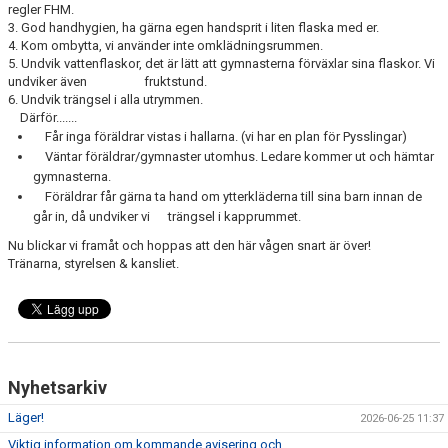
regler FHM.
3. God handhygien, ha gärna egen handsprit i liten flaska med er.
4. Kom ombytta, vi använder inte omklädningsrummen.
5. Undvik vattenflaskor, det är lätt att gymnasterna förväxlar sina flaskor. Vi
undviker även fruktstund.
6. Undvik trängsel i alla utrymmen.
Därför.......
Får inga föräldrar vistas i hallarna. (vi har en plan för Pysslingar)
Väntar föräldrar/gymnaster utomhus. Ledare kommer ut och hämtar
gymnasterna.
Föräldrar får gärna ta hand om ytterkläderna till sina barn innan de
går in, då undviker vi trängsel i kapprummet.
Nu blickar vi framåt och hoppas att den här vågen snart är över!
Tränarna, styrelsen & kansliet.
Nyhetsarkiv
Läger!
2026-06-25 11:37
Viktig information om kommande avisering och