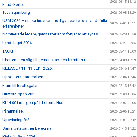
2026-06-15 16:12
Fritidskortet
Tuva Stjärnborg
2026-06-08 13:29
USM 2026 – starka insatser, modiga debuter och värdefulla
2026-06-01 16:11
erfarenheter
Nominerade ledare/gymnaster som förtjänar att synas!
2026-05-28 15:50
Landslaget 2026
2026-05-21 09:55
TACK!
2026-05-11 15:03
Idrotten – en väg till gemenskap och framtidstro
2026-04-08 13:29
KILLÄGER 11–13 SEPT 2026!
2026-03-16 14:47
Uppdatera garderoben.
2026-03-04 10:46
Fram till Idrottsgalan.
2026-02-13 15:42
Bruttotruppen 2026
2026-02-09 15:06
Kl 14:00 i morgon på Idrottens Hus.
2026-02-07 22:06
Påminnelse.
2026-02-06 13:21
Uppvisning 8/2
2026-02-01 22:42
Samarbetspartner Belekima.
2026-01-13 14:22
Kickoff-läger 2026