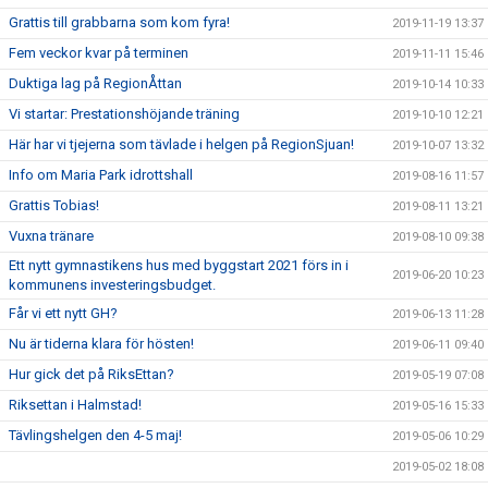
Grattis till grabbarna som kom fyra!
2019-11-19 13:37
Fem veckor kvar på terminen
2019-11-11 15:46
Duktiga lag på RegionÅttan
2019-10-14 10:33
Vi startar: Prestationshöjande träning
2019-10-10 12:21
Här har vi tjejerna som tävlade i helgen på RegionSjuan!
2019-10-07 13:32
Info om Maria Park idrottshall
2019-08-16 11:57
Grattis Tobias!
2019-08-11 13:21
Vuxna tränare
2019-08-10 09:38
Ett nytt gymnastikens hus med byggstart 2021 förs in i
2019-06-20 10:23
kommunens investeringsbudget.
Får vi ett nytt GH?
2019-06-13 11:28
Nu är tiderna klara för hösten!
2019-06-11 09:40
Hur gick det på RiksEttan?
2019-05-19 07:08
Riksettan i Halmstad!
2019-05-16 15:33
Tävlingshelgen den 4-5 maj!
2019-05-06 10:29
2019-05-02 18:08