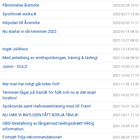
Påminnelse årsmöte
2022-02-28 10:57
Sportlovet vecka 8
2022-02-17 13:24
Inbjudan till Årsmöte
2022-02-02 11:11
Nu startar vi vår-terminen 2022
2022-01-14 08:55
2021-12-27 08:02
Inget Juldisco
2021-12-14 09:52
Med anledning av smittspridningen, träning & tävling!
2021-12-08 08:54
Junior - GULD
2021-12-05 11:35
2021-12-05 11:14
När man har roligt går tiden fort!
2021-11-26 13:34
Terminen tågar på framåt för fullt och nu är det snart
2021-10-22 07:21
höstlov!
Spökrunda samt Halloweenträning med GF Fram!
2021-10-21 16:23
NU HAR VI ÄNTLIGEN FÅTT BÖRJA TÄVLA!
2021-10-11 17:10
OBS! Beställning av långärmad tävlingsdräkt! Viktig
2021-10-04 12:41
information.
Fortsätt följa rekommendationer!
2021-08-24 13:57