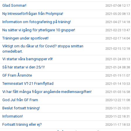
Glad Sommar!
2021-07-08 12:17
Ny Intresseförfrågan från Prolympia!
2021-05-20 08:13
Information om fotografering på träning!
2021-04-27 14:18
Nu sätter vi igång för ytterligare 10 grupper!
2021-02-23 13:47
Träningen under sportlovet!
2021-02-17 14:04
Viktigt om du råkar ut för Covid? stoppa smittan
2021-02-15 12:18
omedelbart.
Vi startar våra barngrupper v9!
2021-01-24 09:13
Så här startar vi den 25/1!
2021-01-24 08:38
GF Fram Årsmöte
2021-01-19 11:07
Terminsstart VT-21 Framflyttad
2021-01-14 10:53
Vi har fått många frågor angående medlemsavgiften!
2021-01-03 16:58
God Jul från GF Fram
2020-12-22 11:08
Beslut fortsatt träning!
2020-11-25 10:01
Information!
2020-11-22 18:31
Fortsatt träning eller ej?
2020-11-17 18:53