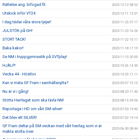
Rättelse ang. bifogad fil.
2023-12-12 08:52
Utskick inför VT24
2023-12-11 13:31
I dag tävlar våra stora tjejer!
2023-11-25 07:17
JULSTÖK på GH!
2023-11-23 16:26
STORT TACK!
2023-11-22 10:17
Baka kakor!
2023-11-18 17:19
Se NM i truppgymnastik på SVTplay!
2023-11-10 20:00
HJÄLP!
2023-10-26 14:30
Vecka 44 - Höstlov
2023-10-25 11:11
Kan vi mäta GF Fram i samhällsnytta?
2023-09-07 15:15
Nu är vi i gång!
2023-08-23 11:40
Stötta Herrlaget som ska tävla NM
2023-08-15 09:06
Reportage i HD om vårt SM-silver!
2023-07-03 19:40
Det blev ett SILVER!
2023-07-02 19:14
GF Fram deltar på SM-veckan med vårt herrlag som vi är
2023-06-30 08:44
mäkta stolta över.