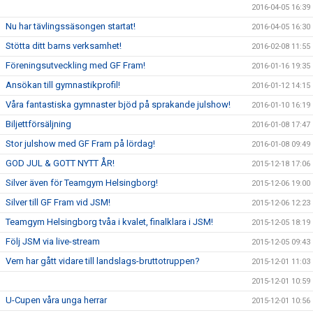
2016-04-05 16:39
Nu har tävlingssäsongen startat!
2016-04-05 16:30
Stötta ditt barns verksamhet!
2016-02-08 11:55
Föreningsutveckling med GF Fram!
2016-01-16 19:35
Ansökan till gymnastikprofil!
2016-01-12 14:15
Våra fantastiska gymnaster bjöd på sprakande julshow!
2016-01-10 16:19
Biljettförsäljning
2016-01-08 17:47
Stor julshow med GF Fram på lördag!
2016-01-08 09:49
GOD JUL & GOTT NYTT ÅR!
2015-12-18 17:06
Silver även för Teamgym Helsingborg!
2015-12-06 19:00
Silver till GF Fram vid JSM!
2015-12-06 12:23
Teamgym Helsingborg tvåa i kvalet, finalklara i JSM!
2015-12-05 18:19
Följ JSM via live-stream
2015-12-05 09:43
Vem har gått vidare till landslags-bruttotruppen?
2015-12-01 11:03
2015-12-01 10:59
U-Cupen våra unga herrar
2015-12-01 10:56