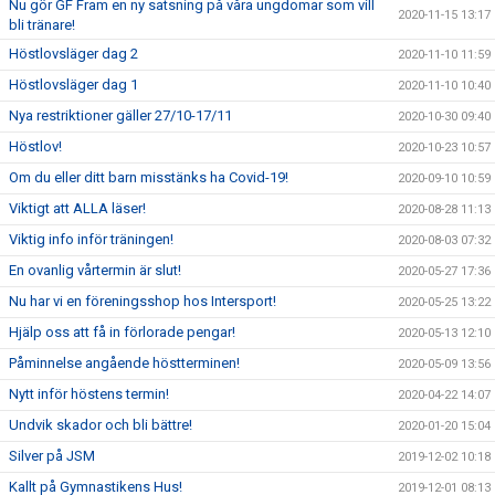
Nu gör GF Fram en ny satsning på våra ungdomar som vill
2020-11-15 13:17
bli tränare!
Höstlovsläger dag 2
2020-11-10 11:59
Höstlovsläger dag 1
2020-11-10 10:40
Nya restriktioner gäller 27/10-17/11
2020-10-30 09:40
Höstlov!
2020-10-23 10:57
Om du eller ditt barn misstänks ha Covid-19!
2020-09-10 10:59
Viktigt att ALLA läser!
2020-08-28 11:13
Viktig info inför träningen!
2020-08-03 07:32
En ovanlig vårtermin är slut!
2020-05-27 17:36
Nu har vi en föreningsshop hos Intersport!
2020-05-25 13:22
Hjälp oss att få in förlorade pengar!
2020-05-13 12:10
Påminnelse angående höstterminen!
2020-05-09 13:56
Nytt inför höstens termin!
2020-04-22 14:07
Undvik skador och bli bättre!
2020-01-20 15:04
Silver på JSM
2019-12-02 10:18
Kallt på Gymnastikens Hus!
2019-12-01 08:13