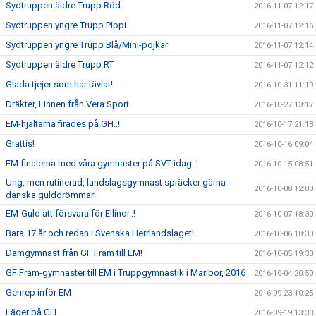
Sydtruppen äldre Trupp Röd
2016-11-07 12:17
Sydtruppen yngre Trupp Pippi
2016-11-07 12:16
Sydtruppen yngre Trupp Blå/Mini-pojkar
2016-11-07 12:14
Sydtruppen äldre Trupp RT
2016-11-07 12:12
Glada tjejer som har tävlat!
2016-10-31 11:19
Dräkter, Linnen från Vera Sport
2016-10-27 13:17
EM-hjältarna firades på GH..!
2016-10-17 21:13
Grattis!
2016-10-16 09:04
EM-finalerna med våra gymnaster på SVT idag..!
2016-10-15 08:51
Ung, men rutinerad, landslagsgymnast spräcker gärna
2016-10-08 12:00
danska gulddrömmar!
EM-Guld att försvara för Ellinor..!
2016-10-07 18:30
Bara 17 år och redan i Svenska Herrlandslaget!
2016-10-06 18:30
Damgymnast från GF Fram till EM!
2016-10-05 19:30
GF Fram-gymnaster till EM i Truppgymnastik i Maribor, 2016
2016-10-04 20:50
Genrep inför EM
2016-09-23 10:25
Läger på GH
2016-09-19 13:33