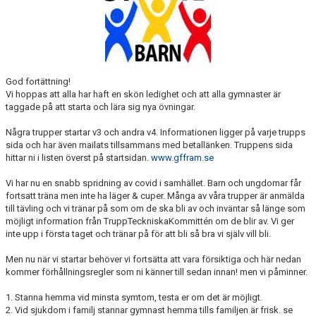
God fortättning!
Vi hoppas att alla har haft en skön ledighet och att alla gymnaster är
taggade på att starta och lära sig nya övningar.
Några trupper startar v3 och andra v4. Informationen ligger på varje trupps
sida och har även mailats tillsammans med betallänken. Truppens sida
hittar ni i listen överst på startsidan.
www.gffram.se
Vi har nu en snabb spridning av covid i samhället. Barn och ungdomar får
fortsatt träna men inte ha läger & cuper. Många av våra trupper är anmälda
till tävling och vi tränar på som om de ska bli av och inväntar så länge som
möjligt information från TruppTeckniskaKommittén om de blir av. Vi ger
inte upp i första taget och tränar på för att bli så bra vi själv vill bli.
Men nu när vi startar behöver vi fortsätta att vara försiktiga och här nedan
kommer förhållningsregler som ni känner till sedan innan! men vi påminner.
1. Stanna hemma vid minsta symtom, testa er om det är möjligt.
2. Vid sjukdom i familj stannar gymnast hemma tills familjen är frisk. se