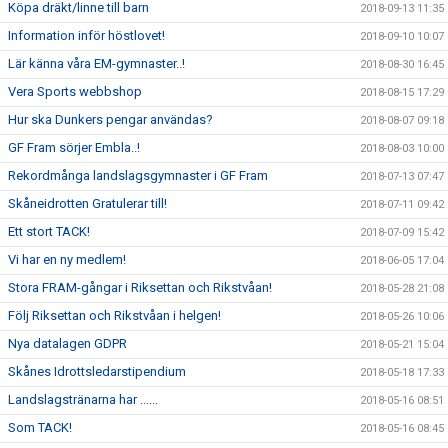
Köpa dräkt/linne till barn
2018-09-13 11:35
Information inför höstlovet!
2018-09-10 10:07
Lär känna våra EM-gymnaster..!
2018-08-30 16:45
Vera Sports webbshop
2018-08-15 17:29
Hur ska Dunkers pengar användas?
2018-08-07 09:18
GF Fram sörjer Embla..!
2018-08-03 10:00
Rekordmånga landslagsgymnaster i GF Fram
2018-07-13 07:47
Skåneidrotten Gratulerar till!
2018-07-11 09:42
Ett stort TACK!
2018-07-09 15:42
Vi har en ny medlem!
2018-06-05 17:04
Stora FRAM-gångar i Riksettan och Rikstvåan!
2018-05-28 21:08
Följ Riksettan och Rikstvåan i helgen!
2018-05-26 10:06
Nya datalagen GDPR
2018-05-21 15:04
Skånes Idrottsledarstipendium
2018-05-18 17:33
Landslagstränarna har ......
2018-05-16 08:51
Som TACK!
2018-05-16 08:45