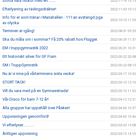
Stötta våra flickor med en.........
2022-11-14 15:13
Efterlysning av tävlingsdräkter!
2022-11-03 10:12
Info för er som tränar i Mariahallen - 111:an avstängd pga
2022-10-10 11:53
av olycka
Terminen är igång!
2022-08-31 09:29
Ska du måla om i sommar? Få 20% rabatt hos Flügger.
2022-06-29 11:37
EM i truppgymnastik 2022
2022-05-31 10:21
Ett historiskt silver för GF Fram
2022-05-22 20:08
SM i TruppGymnstik
2022-05-22 08:13
Nu är vi inne på vårterminens sista vecka!
2022-05-17 10:55
STORT TACK!
2022-05-10 12:10
Vill du vara med på en Gymnaestrada!
2022-05-10 11:52
Vår-Disco för barn 7-12 år!
2022-04-12 12:21
Alla grupper har uppehåll över Påsken!
2022-04-06 10:37
Uppvisningen genomförd!
2022-04-05 10:46
Vi efterlyser............
2022-03-23 13:08
Äntligen uppvisning
2022-03-15 14:15