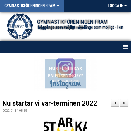
GYMNASTIKFÖRENINGEN FRAM
LOGGA IN
GYMNASTIKFÖRENINGEN FRAM
Så många som möjligt - Så länge som möjligt - I en trygg och utvecklande miljö.
HEM
NYHETER FÖR ALLA TRUPPER
OM FÖRENINGEN
DOKUMENT
Nu startar vi vår-terminen 2022
<
>
2022-01-14 08:55