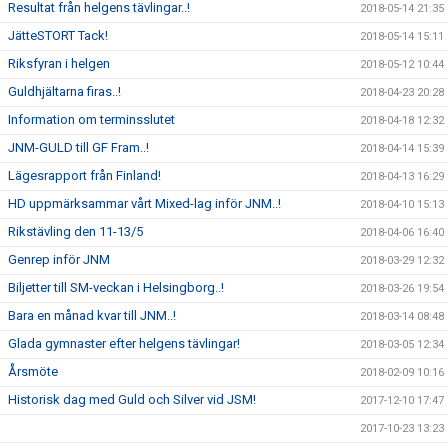
Resultat från helgens tävlingar..!
2018-05-14 21:35
JätteSTORT Tack!
2018-05-14 15:11
Riksfyran i helgen
2018-05-12 10:44
Guldhjältarna firas..!
2018-04-23 20:28
Information om terminsslutet
2018-04-18 12:32
JNM-GULD till GF Fram..!
2018-04-14 15:39
Lägesrapport från Finland!
2018-04-13 16:29
HD uppmärksammar vårt Mixed-lag inför JNM..!
2018-04-10 15:13
Rikstävling den 11-13/5
2018-04-06 16:40
Genrep inför JNM
2018-03-29 12:32
Biljetter till SM-veckan i Helsingborg..!
2018-03-26 19:54
Bara en månad kvar till JNM..!
2018-03-14 08:48
Glada gymnaster efter helgens tävlingar!
2018-03-05 12:34
Årsmöte
2018-02-09 10:16
Historisk dag med Guld och Silver vid JSM!
2017-12-10 17:47
2017-10-23 13:23