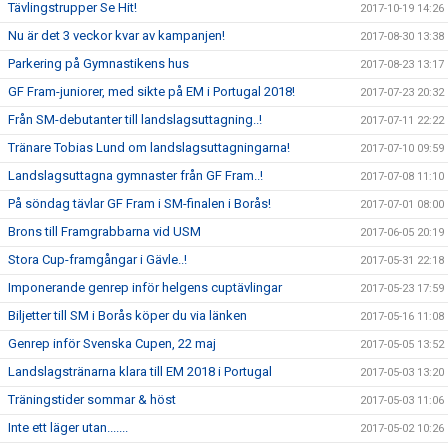
Tävlingstrupper Se Hit!
2017-10-19 14:26
Nu är det 3 veckor kvar av kampanjen!
2017-08-30 13:38
Parkering på Gymnastikens hus
2017-08-23 13:17
GF Fram-juniorer, med sikte på EM i Portugal 2018!
2017-07-23 20:32
Från SM-debutanter till landslagsuttagning..!
2017-07-11 22:22
Tränare Tobias Lund om landslagsuttagningarna!
2017-07-10 09:59
Landslagsuttagna gymnaster från GF Fram..!
2017-07-08 11:10
På söndag tävlar GF Fram i SM-finalen i Borås!
2017-07-01 08:00
Brons till Framgrabbarna vid USM
2017-06-05 20:19
Stora Cup-framgångar i Gävle..!
2017-05-31 22:18
Imponerande genrep inför helgens cuptävlingar
2017-05-23 17:59
Biljetter till SM i Borås köper du via länken
2017-05-16 11:08
Genrep inför Svenska Cupen, 22 maj
2017-05-05 13:52
Landslagstränarna klara till EM 2018 i Portugal
2017-05-03 13:20
Träningstider sommar & höst
2017-05-03 11:06
Inte ett läger utan.......
2017-05-02 10:26