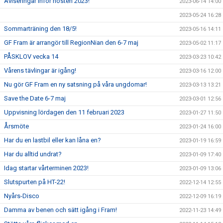
Aviseringar inför hösten 2023!
2023-06-14 14:00
2023-05-24 16:28
Sommarträning den 18/5!
2023-05-16 14:11
GF Fram är arrangör till RegionNian den 6-7 maj
2023-05-02 11:17
PÅSKLOV vecka 14
2023-03-23 10:42
Vårens tävlingar är igång!
2023-03-16 12:00
Nu gör GF Fram en ny satsning på våra ungdomar!
2023-03-13 13:21
Save the Date 6-7 maj
2023-03-01 12:56
Uppvisning lördagen den 11 februari 2023
2023-01-27 11:50
Årsmöte
2023-01-24 16:00
Har du en lastbil eller kan låna en?
2023-01-19 16:59
Har du alltid undrat?
2023-01-09 17:40
Idag startar vårterminen 2023!
2023-01-09 13:06
Slutspurten på HT-22!
2022-12-14 12:55
Nyårs-Disco
2022-12-09 16:19
Damma av benen och sätt igång i Fram!
2022-11-23 14:49