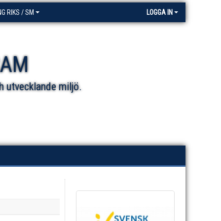
NG RIKS / SM
LOGGA IN
RAM
h utvecklande miljö.