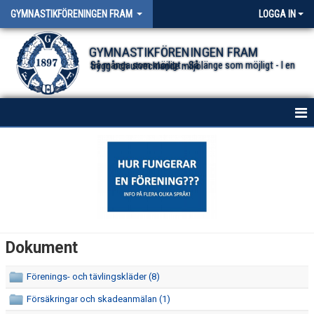
GYMNASTIKFÖRENINGEN FRAM
LOGGA IN
GYMNASTIKFÖRENINGEN FRAM
Så många som möjligt - Så länge som möjligt - I en trygg och utvecklande miljö.
HEM
NYHETER FÖR ALLA TRUPPER
OM FÖRENINGEN
DOKUMENT
Dokument
Förenings- och tävlingskläder (8)
Försäkringar och skadeanmälan (1)