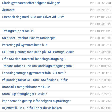
Glada gymnaster efter helgens tävlingar!
2018-03-05 12:34
Årsmöte
2018-02-09 10:16
Historisk dag med Guld och Silver vid JSM!
2017-12-10 17:47
2017-10-23 13:23
Tävlingstrupper Se Hit!
2017-10-19 14:26
Nu är det 3 veckor kvar av kampanjen!
2017-08-30 13:38
Parkering på Gymnastikens hus
2017-08-23 13:17
GF Fram-juniorer, med sikte på EM i Portugal 2018!
2017-07-23 20:32
Från SM-debutanter till landslagsuttagning..!
2017-07-11 22:22
Tränare Tobias Lund om landslagsuttagningarna!
2017-07-10 09:59
Landslagsuttagna gymnaster från GF Fram..!
2017-07-08 11:10
På söndag tävlar GF Fram i SM-finalen i Borås!
2017-07-01 08:00
Brons till Framgrabbarna vid USM
2017-06-05 20:19
Stora Cup-framgångar i Gävle..!
2017-05-31 22:18
Imponerande genrep inför helgens cuptävlingar
2017-05-23 17:59
Biljetter till SM i Borås köper du via länken
2017-05-16 11:08