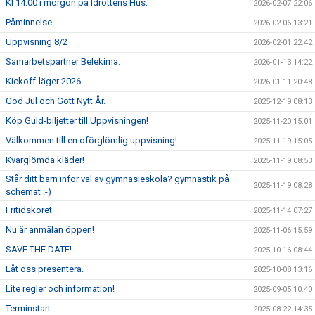
Kl 14:00 i morgon på Idrottens Hus.
2026-02-07 22:06
Påminnelse.
2026-02-06 13:21
Uppvisning 8/2
2026-02-01 22:42
Samarbetspartner Belekima.
2026-01-13 14:22
Kickoff-läger 2026
2026-01-11 20:48
God Jul och Gott Nytt År.
2025-12-19 08:13
Köp Guld-biljetter till Uppvisningen!
2025-11-20 15:01
Välkommen till en oförglömlig uppvisning!
2025-11-19 15:05
Kvarglömda kläder!
2025-11-19 08:53
Står ditt barn inför val av gymnasieskola? gymnastik på
2025-11-19 08:28
schemat :-)
Fritidskoret
2025-11-14 07:27
Nu är anmälan öppen!
2025-11-06 15:59
SAVE THE DATE!
2025-10-16 08:44
Låt oss presentera.
2025-10-08 13:16
Lite regler och information!
2025-09-05 10:40
Terminstart.
2025-08-22 14:35