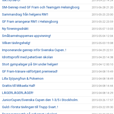
VIKTIG INFO!
2015-09-23 14:24
SM-Genrep med GF Fram och Teamgym Helsingborg
2015-06-28 21:20
Sammandrag från helgens RM1
2015-05-25 23:00
GF Fram arrangerar RM1 i Helsingborg
2015-05-22 23:59
Ny föreningsdräkt
2015-05-07 13:03
Småbarnstruppernas uppvisning!
2015-05-04 12:04
Vilken tävlingshelg!
2015-05-03 19:08
Imponerande genrep inför Svenska Cupen..!
2015-04-29 22:51
Idrottsprofil med peterSven skolan
2015-04-20 14:38
Stort gympaläger på GH under helgen!
2015-04-12 00:10
GF Fram-tränare välförtjänt premierad!
2015-04-08 19:49
Lilla Sjöjungfrun & Pokemon
2015-04-08 18:49
Grattis till Mikaela Hall!
2015-04-08 14:44
LÄGERLÄGERLÄGER!
2015-04-08 14:29
JuniorCupen/Svenska Cupen den 1-3/5 i Stockholm.
2015-03-26 17:57
Guld i första tävlingen till Trupp Svart..!
2015-03-22 09:30