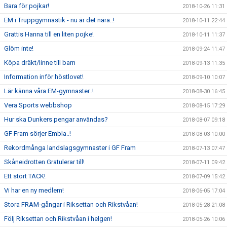
Bara för pojkar!
2018-10-26 11:31
EM i Truppgymnastik - nu är det nära..!
2018-10-11 22:44
Grattis Hanna till en liten pojke!
2018-10-11 11:37
Glöm inte!
2018-09-24 11:47
Köpa dräkt/linne till barn
2018-09-13 11:35
Information inför höstlovet!
2018-09-10 10:07
Lär känna våra EM-gymnaster..!
2018-08-30 16:45
Vera Sports webbshop
2018-08-15 17:29
Hur ska Dunkers pengar användas?
2018-08-07 09:18
GF Fram sörjer Embla..!
2018-08-03 10:00
Rekordmånga landslagsgymnaster i GF Fram
2018-07-13 07:47
Skåneidrotten Gratulerar till!
2018-07-11 09:42
Ett stort TACK!
2018-07-09 15:42
Vi har en ny medlem!
2018-06-05 17:04
Stora FRAM-gångar i Riksettan och Rikstvåan!
2018-05-28 21:08
Följ Riksettan och Rikstvåan i helgen!
2018-05-26 10:06