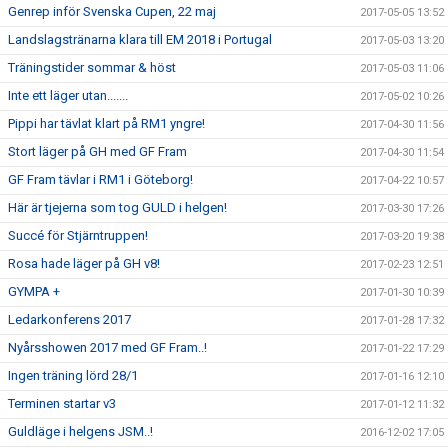
Genrep inför Svenska Cupen, 22 maj
2017-05-05 13:52
Landslagstränarna klara till EM 2018 i Portugal
2017-05-03 13:20
Träningstider sommar & höst
2017-05-03 11:06
Inte ett läger utan.......
2017-05-02 10:26
Pippi har tävlat klart på RM1 yngre!
2017-04-30 11:56
Stort läger på GH med GF Fram
2017-04-30 11:54
GF Fram tävlar i RM1 i Göteborg!
2017-04-22 10:57
Här är tjejerna som tog GULD i helgen!
2017-03-30 17:26
Succé för Stjärntruppen!
2017-03-20 19:38
Rosa hade läger på GH v8!
2017-02-23 12:51
GYMPA +
2017-01-30 10:39
Ledarkonferens 2017
2017-01-28 17:32
Nyårsshowen 2017 med GF Fram..!
2017-01-22 17:29
Ingen träning lörd 28/1
2017-01-16 12:10
Terminen startar v3
2017-01-12 11:32
Guldläge i helgens JSM..!
2016-12-02 17:05