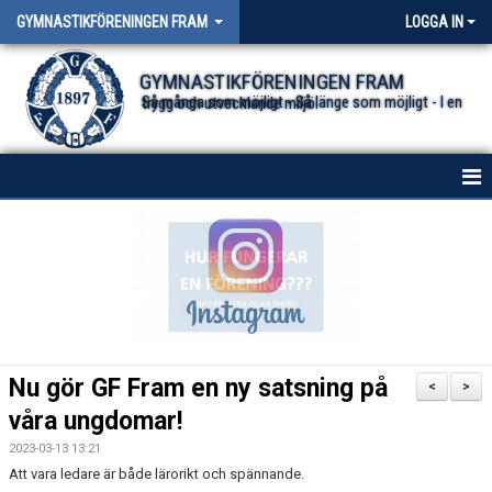
GYMNASTIKFÖRENINGEN FRAM
LOGGA IN
GYMNASTIKFÖRENINGEN FRAM
Så många som möjligt - Så länge som möjligt - I en trygg och utvecklande miljö.
HEM
NYHETER FÖR ALLA TRUPPER
OM FÖRENINGEN
DOKUMENT
Nu gör GF Fram en ny satsning på
<
>
våra ungdomar!
2023-03-13 13:21
Att vara ledare är både lärorikt och spännande.