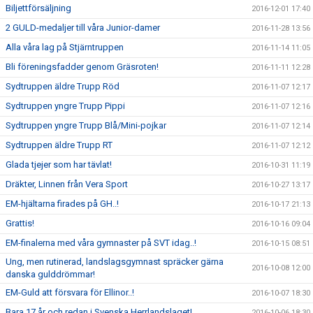
Biljettförsäljning
2016-12-01 17:40
2 GULD-medaljer till våra Junior-damer
2016-11-28 13:56
Alla våra lag på Stjärntruppen
2016-11-14 11:05
Bli föreningsfadder genom Gräsroten!
2016-11-11 12:28
Sydtruppen äldre Trupp Röd
2016-11-07 12:17
Sydtruppen yngre Trupp Pippi
2016-11-07 12:16
Sydtruppen yngre Trupp Blå/Mini-pojkar
2016-11-07 12:14
Sydtruppen äldre Trupp RT
2016-11-07 12:12
Glada tjejer som har tävlat!
2016-10-31 11:19
Dräkter, Linnen från Vera Sport
2016-10-27 13:17
EM-hjältarna firades på GH..!
2016-10-17 21:13
Grattis!
2016-10-16 09:04
EM-finalerna med våra gymnaster på SVT idag..!
2016-10-15 08:51
Ung, men rutinerad, landslagsgymnast spräcker gärna
2016-10-08 12:00
danska gulddrömmar!
EM-Guld att försvara för Ellinor..!
2016-10-07 18:30
Bara 17 år och redan i Svenska Herrlandslaget!
2016-10-06 18:30