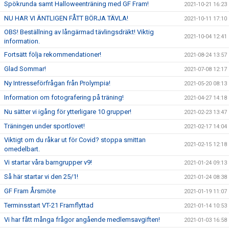
Spökrunda samt Halloweenträning med GF Fram!
2021-10-21 16:23
NU HAR VI ÄNTLIGEN FÅTT BÖRJA TÄVLA!
2021-10-11 17:10
OBS! Beställning av långärmad tävlingsdräkt! Viktig
2021-10-04 12:41
information.
Fortsätt följa rekommendationer!
2021-08-24 13:57
Glad Sommar!
2021-07-08 12:17
Ny Intresseförfrågan från Prolympia!
2021-05-20 08:13
Information om fotografering på träning!
2021-04-27 14:18
Nu sätter vi igång för ytterligare 10 grupper!
2021-02-23 13:47
Träningen under sportlovet!
2021-02-17 14:04
Viktigt om du råkar ut för Covid? stoppa smittan
2021-02-15 12:18
omedelbart.
Vi startar våra barngrupper v9!
2021-01-24 09:13
Så här startar vi den 25/1!
2021-01-24 08:38
GF Fram Årsmöte
2021-01-19 11:07
Terminsstart VT-21 Framflyttad
2021-01-14 10:53
Vi har fått många frågor angående medlemsavgiften!
2021-01-03 16:58