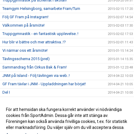
Truppgymnastik på schemat i skolan!
2015-03-20 09:51
Teamgym Helsingborg, samarbete Fram/Turn
2015-02-15 17:20
Följ GF Fram på Instagram!
2015-02-07 14:54
Välkommen på årsmöte!
2015-02-03 17:30
Truppgymnastik - en fantastisk upplevelse..!
2015-02-02 17:53
Hur blir vi bättre och mer attraktiva..!?
2015-02-01 11:43
Vi närmar oss ett årsmöte!
2015-01-15 14:24
Tävlingsschema 2015 (prel)
2015-01-14 15:35
Sammandrag från Cirkus Bak & Fram!
2015-01-12 23:48
JNM på Island - Följ tävlingen via web..!
2014-04-22 10:03
GF Fram tävlar i JNM - Uppladdningen har börjat!
2014-04-21 10:05
Del I
2014-04-21 10:00
Del II
2014-04-21 09:59
Del III
För att hemsidan ska fungera korrekt använder vi nödvändiga
2014-04-21 09:59
cookies från SportAdmin. Dessa går inte att stänga av.
Del IV
2014-04-21 09:12
Föreningen kan också använda frivilliga cookies, t.ex. för statistik
eller marknadsföring. Du väljer själv om du vill acceptera dessa.