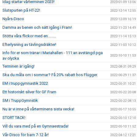
Idag startar vårterminen 2023!
2023-01-09 13:06
Slutspurten på HT-22!
2022-12-14 12:55
Nyårs-Disco
2022-12-09 16:19
Damma av benen och sätt igång i Fram!
2022-11-23 14:49
Stötta våra flickor med en.........
2022-11-14 15:13
Efterlysning av tävlingsdräkter!
2022-11-03 10:12
Info för er som tränar i Mariahallen - 111:an avstängd pga
2022-10-10 11:53
av olycka
Terminen är igång!
2022-08-31 09:29
Ska du måla om i sommar? Få 20% rabatt hos Flügger.
2022-06-29 11:37
EM i truppgymnastik 2022
2022-05-31 10:21
Ett historiskt silver för GF Fram
2022-05-22 20:08
SM i TruppGymnstik
2022-05-22 08:13
Nu är vi inne på vårterminens sista vecka!
2022-05-17 10:55
STORT TACK!
2022-05-10 12:10
Vill du vara med på en Gymnaestrada!
2022-05-10 11:52
Vår-Disco för barn 7-12 år!
2022-04-12 12:21