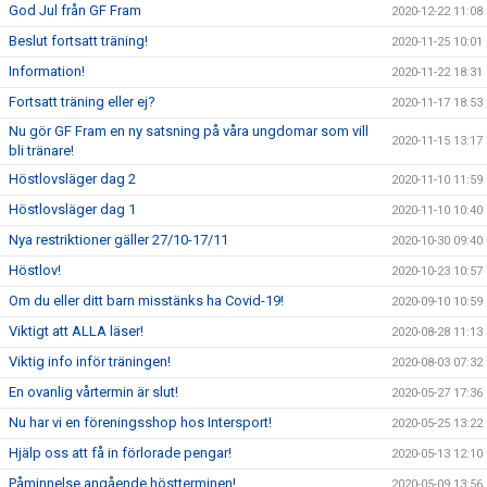
God Jul från GF Fram
2020-12-22 11:08
Beslut fortsatt träning!
2020-11-25 10:01
Information!
2020-11-22 18:31
Fortsatt träning eller ej?
2020-11-17 18:53
Nu gör GF Fram en ny satsning på våra ungdomar som vill
2020-11-15 13:17
bli tränare!
Höstlovsläger dag 2
2020-11-10 11:59
Höstlovsläger dag 1
2020-11-10 10:40
Nya restriktioner gäller 27/10-17/11
2020-10-30 09:40
Höstlov!
2020-10-23 10:57
Om du eller ditt barn misstänks ha Covid-19!
2020-09-10 10:59
Viktigt att ALLA läser!
2020-08-28 11:13
Viktig info inför träningen!
2020-08-03 07:32
En ovanlig vårtermin är slut!
2020-05-27 17:36
Nu har vi en föreningsshop hos Intersport!
2020-05-25 13:22
Hjälp oss att få in förlorade pengar!
2020-05-13 12:10
Påminnelse angående höstterminen!
2020-05-09 13:56