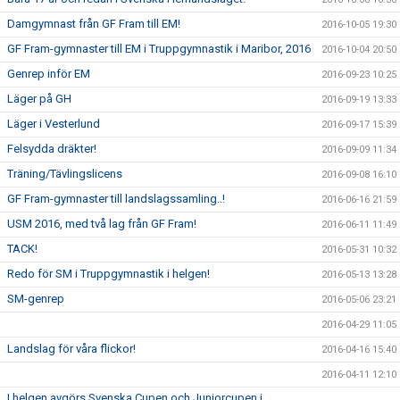
Damgymnast från GF Fram till EM!
2016-10-05 19:30
GF Fram-gymnaster till EM i Truppgymnastik i Maribor, 2016
2016-10-04 20:50
Genrep inför EM
2016-09-23 10:25
Läger på GH
2016-09-19 13:33
Läger i Vesterlund
2016-09-17 15:39
Felsydda dräkter!
2016-09-09 11:34
Träning/Tävlingslicens
2016-09-08 16:10
GF Fram-gymnaster till landslagssamling..!
2016-06-16 21:59
USM 2016, med två lag från GF Fram!
2016-06-11 11:49
TACK!
2016-05-31 10:32
Redo för SM i Truppgymnastik i helgen!
2016-05-13 13:28
SM-genrep
2016-05-06 23:21
2016-04-29 11:05
Landslag för våra flickor!
2016-04-16 15:40
2016-04-11 12:10
I helgen avgörs Svenska Cupen och Juniorcupen i