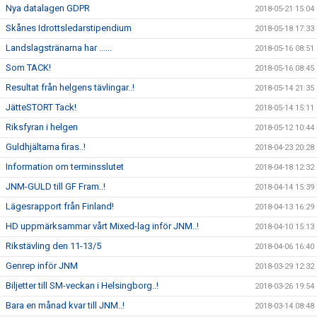
Nya datalagen GDPR
2018-05-21 15:04
Skånes Idrottsledarstipendium
2018-05-18 17:33
Landslagstränarna har ......
2018-05-16 08:51
Som TACK!
2018-05-16 08:45
Resultat från helgens tävlingar..!
2018-05-14 21:35
JätteSTORT Tack!
2018-05-14 15:11
Riksfyran i helgen
2018-05-12 10:44
Guldhjältarna firas..!
2018-04-23 20:28
Information om terminsslutet
2018-04-18 12:32
JNM-GULD till GF Fram..!
2018-04-14 15:39
Lägesrapport från Finland!
2018-04-13 16:29
HD uppmärksammar vårt Mixed-lag inför JNM..!
2018-04-10 15:13
Rikstävling den 11-13/5
2018-04-06 16:40
Genrep inför JNM
2018-03-29 12:32
Biljetter till SM-veckan i Helsingborg..!
2018-03-26 19:54
Bara en månad kvar till JNM..!
2018-03-14 08:48