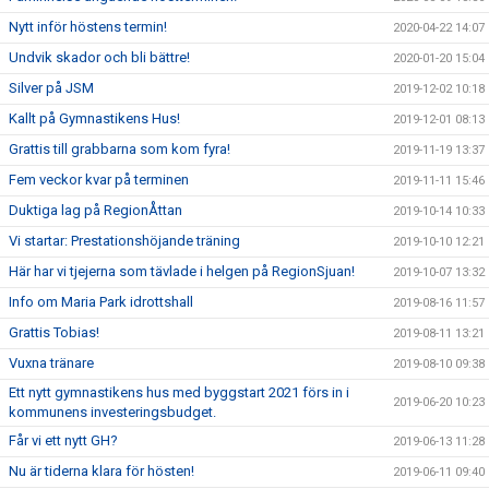
Nytt inför höstens termin!
2020-04-22 14:07
Undvik skador och bli bättre!
2020-01-20 15:04
Silver på JSM
2019-12-02 10:18
Kallt på Gymnastikens Hus!
2019-12-01 08:13
Grattis till grabbarna som kom fyra!
2019-11-19 13:37
Fem veckor kvar på terminen
2019-11-11 15:46
Duktiga lag på RegionÅttan
2019-10-14 10:33
Vi startar: Prestationshöjande träning
2019-10-10 12:21
Här har vi tjejerna som tävlade i helgen på RegionSjuan!
2019-10-07 13:32
Info om Maria Park idrottshall
2019-08-16 11:57
Grattis Tobias!
2019-08-11 13:21
Vuxna tränare
2019-08-10 09:38
Ett nytt gymnastikens hus med byggstart 2021 förs in i
2019-06-20 10:23
kommunens investeringsbudget.
Får vi ett nytt GH?
2019-06-13 11:28
Nu är tiderna klara för hösten!
2019-06-11 09:40