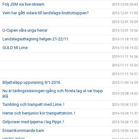
Följ JSM via live-stream
2015-12-05 09:43
Vem har gått vidare till landslags-bruttotruppen?
2015-12-01 11:03
2015-12-01 10:59
U-Cupen våra unga herrar
2015-12-01 10:56
Landslagsuttagning helgen 21-22/11
2015-11-18 19:52
GULD till Lime
2015-11-18 19:22
2015-11-11 16:56
2015-11-11 16:55
2015-11-11 16:51
Biljettsläpp uppvisning 9/1-2016
2015-11-09 14:29
Nu är tävlingssäsongen igång och första lag ut var trupp
2015-10-28 14:02
Blå
Tumbling och trampett med Lime..!
2015-10-24 12:51
Herrar och herrjunior kör trampettström..!
2015-10-24 11:37
Girlpower med tjejerna i lag Pippi..!
2015-10-24 11:35
Ensamkommande barn
2015-10-05 14:45