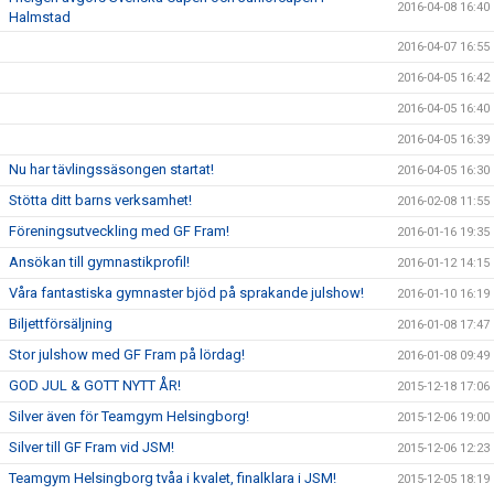
2016-04-08 16:40
Halmstad
2016-04-07 16:55
2016-04-05 16:42
2016-04-05 16:40
2016-04-05 16:39
Nu har tävlingssäsongen startat!
2016-04-05 16:30
Stötta ditt barns verksamhet!
2016-02-08 11:55
Föreningsutveckling med GF Fram!
2016-01-16 19:35
Ansökan till gymnastikprofil!
2016-01-12 14:15
Våra fantastiska gymnaster bjöd på sprakande julshow!
2016-01-10 16:19
Biljettförsäljning
2016-01-08 17:47
Stor julshow med GF Fram på lördag!
2016-01-08 09:49
GOD JUL & GOTT NYTT ÅR!
2015-12-18 17:06
Silver även för Teamgym Helsingborg!
2015-12-06 19:00
Silver till GF Fram vid JSM!
2015-12-06 12:23
Teamgym Helsingborg tvåa i kvalet, finalklara i JSM!
2015-12-05 18:19