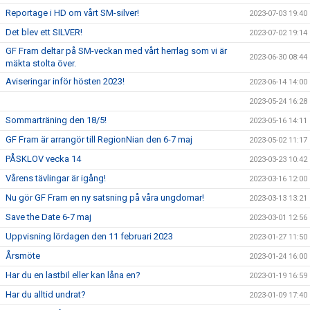
Reportage i HD om vårt SM-silver!
2023-07-03 19:40
Det blev ett SILVER!
2023-07-02 19:14
GF Fram deltar på SM-veckan med vårt herrlag som vi är
2023-06-30 08:44
mäkta stolta över.
Aviseringar inför hösten 2023!
2023-06-14 14:00
2023-05-24 16:28
Sommarträning den 18/5!
2023-05-16 14:11
GF Fram är arrangör till RegionNian den 6-7 maj
2023-05-02 11:17
PÅSKLOV vecka 14
2023-03-23 10:42
Vårens tävlingar är igång!
2023-03-16 12:00
Nu gör GF Fram en ny satsning på våra ungdomar!
2023-03-13 13:21
Save the Date 6-7 maj
2023-03-01 12:56
Uppvisning lördagen den 11 februari 2023
2023-01-27 11:50
Årsmöte
2023-01-24 16:00
Har du en lastbil eller kan låna en?
2023-01-19 16:59
Har du alltid undrat?
2023-01-09 17:40