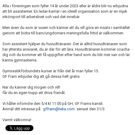
Alla i föreningen som fyller 14 år under 2023 eller är äldre blir nu erbjudna
att bli assistenter. En ledar-karriär i en ideell organisation som är en mjuk
inkörsport till arbetslivet och vad det innebär.
Men även du som är vuxen och känner att du vill göra en insats i samhället
genom att bidra till barn/ungdomars meningsfulla fritid är välkommen.
Som assistent hjälper du huvudtränaren. Det är alltid huvudtränaren som
har yttersta ansvaret, du är där för att lära. Huvudtränaren kommer coacha
dig och du kommer att få uppgifter efter hand som du blir mer van och lär
känna gymnasterna.
Gymnastikförbundets kurser är från det år man fyller 15.
GF Fram erbjuder dig att gå dessa helt gratis.
När du känner dig mogen och vill!
får du en egen trupp att driva framåt.
Vi håller infomöte den 5/4 kl 11:00 på GH, GF Frams kansli.
Anmäl ditt intresse på:
gffram@telia.com
senast den 31/3
Varmt välkomna!