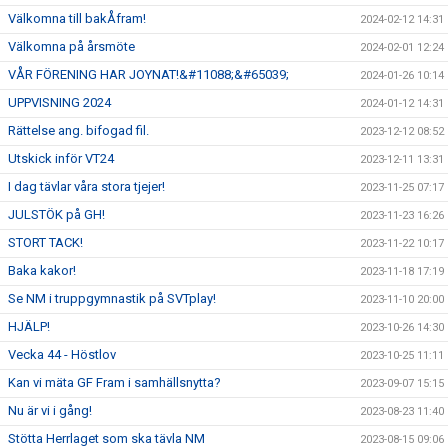
Välkomna till bakÅfram!
2024-02-12 14:31
Välkomna på årsmöte
2024-02-01 12:24
VÅR FÖRENING HAR JOYNAT!&#11088;&#65039;
2024-01-26 10:14
UPPVISNING 2024
2024-01-12 14:31
Rättelse ang. bifogad fil.
2023-12-12 08:52
Utskick inför VT24
2023-12-11 13:31
I dag tävlar våra stora tjejer!
2023-11-25 07:17
JULSTÖK på GH!
2023-11-23 16:26
STORT TACK!
2023-11-22 10:17
Baka kakor!
2023-11-18 17:19
Se NM i truppgymnastik på SVTplay!
2023-11-10 20:00
HJÄLP!
2023-10-26 14:30
Vecka 44 - Höstlov
2023-10-25 11:11
Kan vi mäta GF Fram i samhällsnytta?
2023-09-07 15:15
Nu är vi i gång!
2023-08-23 11:40
Stötta Herrlaget som ska tävla NM
2023-08-15 09:06