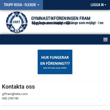
TRUPP ROSA - FLICKOR
LOGGA IN
GYMNASTIKFÖRENINGEN FRAM
Så många som möjligt - Så länge som möjligt - I en trygg och utvecklande miljö.
HEM
NYHETER
KONTAKT
Kontakta oss
gffram@telia.com
042-293740