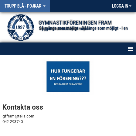
TRUPP BLÅ - POJKAR
LOGGA IN
GYMNASTIKFÖRENINGEN FRAM
Så många som möjligt - Så länge som möjligt - I en trygg och utvecklande miljö.
HEM
NYHETER
KONTAKT
Kontakta oss
gffram@telia.com
042-293740