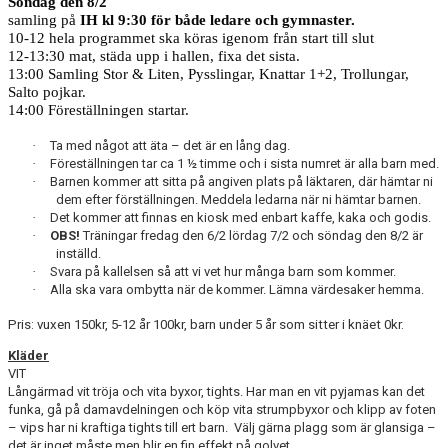
Söndag den 8/2
samling på
IH kl 9:30 för både ledare och gymnaster.
10-12 hela programmet ska köras igenom från start till slut
12-13:30 mat, städa upp i hallen, fixa det sista.
13:00 Samling Stor & Liten, Pysslingar, Knattar 1+2, Trollungar,
Salto pojkar.
14:00 Föreställningen startar.
·
Ta med något att äta – det är en lång dag.
·
Föreställningen tar ca 1 ½ timme och i sista numret är alla barn med.
·
Barnen kommer att sitta på angiven plats på läktaren, där hämtar ni
dem efter förställningen. Meddela ledarna när ni hämtar barnen.
·
Det kommer att finnas en kiosk med enbart kaffe, kaka och godis.
·
OBS!
Träningar fredag den 6/2 lördag 7/2 och söndag den 8/2 är
inställd.
·
Svara på kallelsen så att vi vet hur många barn som kommer.
·
Alla ska vara ombytta när de kommer. Lämna värdesaker hemma.
Pris: vuxen 150kr, 5-12 år 100kr, barn under 5 år som sitter i knäet 0kr.
Kläder
VIT
Långärmad vit tröja och vita byxor, tights. Har man en vit pyjamas kan det
funka, gå på damavdelningen och köp vita strumpbyxor och klipp av foten
– vips har ni kraftiga tights till ert barn.
Välj gärna plagg som är glansiga –
det är inget måste men blir en fin effekt på golvet.