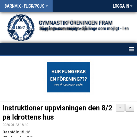
BARNMIX - FLICK/POJK
LOGGA IN
GYMNASTIKFÖRENINGEN FRAM
Så många som möjligt - Så länge som möjligt - I en trygg och utvecklande miljö.
HEM
NYHETER
DOKUMENT
KONTAKT
Instruktioner uppvisningen den 8/2
<
>
på Idrottens hus
2026-01-23 18:40
BarnMix 15-16