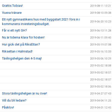
Grattis Tobias!
2019-08-11 13:21
Vuxna tränare
2019-08-10 09:38
Ett nytt gymnastikens hus med byggstart 2021 förs in i
2019-06-20 10:23
kommunens investeringsbudget.
Får vi ett nytt GH?
2019-06-13 11:28
Nu är tiderna klara för hösten!
2019-06-11 09:40
Hur gick det på RiksEttan?
2019-05-19 07:08
Riksettan i Halmstad!
2019-05-16 15:33
Tävlingshelgen den 4-5 maj!
2019-05-06 10:29
2019-05-02 18:08
2019-05-02 18:07
2019-05-02 18:07
2019-05-02 18:06
Stora tävlingshelgen är nu över!
2019-04-27 07:43
Vill du bli ledare?
2019-04-04 11:25
Påsklov!
2019-04-01 12:45