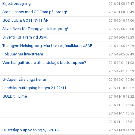
Biljettförsäljning
2016-01-08 17:47
Stor julshow med GF Fram på lördag!
2016-01-08 09:49
GOD JUL & GOTT NYTT ÅR!
2015-12-18 17:06
Silver även för Teamgym Helsingborg!
2015-12-06 19:00
Silver till GF Fram vid JSM!
2015-12-06 12:23
Teamgym Helsingborg tvåa i kvalet, finalklara i JSM!
2015-12-05 18:19
Följ JSM via live-stream
2015-12-05 09:43
Vem har gått vidare till landslags-bruttotruppen?
2015-12-01 11:03
2015-12-01 10:59
U-Cupen våra unga herrar
2015-12-01 10:56
Landslagsuttagning helgen 21-22/11
2015-11-18 19:52
GULD till Lime
2015-11-18 19:22
2015-11-11 16:56
2015-11-11 16:55
2015-11-11 16:51
Biljettsläpp uppvisning 9/1-2016
2015-11-09 14:29