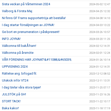
Sista veckan på Vårterminen 2024
2024-05-02 12:47
Valborg & Första Maj
2024-04-25 12:32
Ni finns GF Frams supportertröja att beställa!
2024-04-08 14:10
I dag startar försäljningen av JOYNA!
2024-04-03 13:22
Ge bort en prenumeration i påskpresent!
2024-03-26 10:57
INFO JOYNA!
2024-03-20 11:25
Välkomna till bakÅfram!
2024-02-12 14:31
Välkomna på årsmöte
2024-02-01 12:24
VÅR FÖRENING HAR JOYNAT!&#11088;&#65039;
2024-01-26 10:14
UPPVISNING 2024
2024-01-12 14:31
Rättelse ang. bifogad fil.
2023-12-12 08:52
Utskick inför VT24
2023-12-11 13:31
I dag tävlar våra stora tjejer!
2023-11-25 07:17
JULSTÖK på GH!
2023-11-23 16:26
STORT TACK!
2023-11-22 10:17
Baka kakor!
2023-11-18 17:19