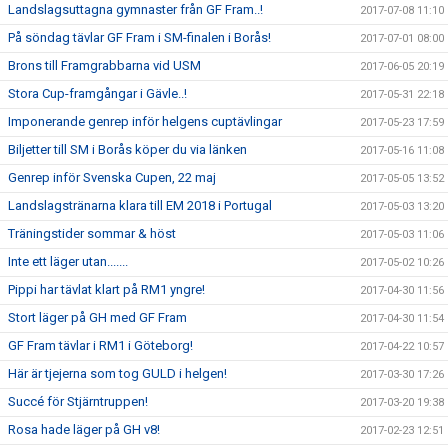
Landslagsuttagna gymnaster från GF Fram..!
2017-07-08 11:10
På söndag tävlar GF Fram i SM-finalen i Borås!
2017-07-01 08:00
Brons till Framgrabbarna vid USM
2017-06-05 20:19
Stora Cup-framgångar i Gävle..!
2017-05-31 22:18
Imponerande genrep inför helgens cuptävlingar
2017-05-23 17:59
Biljetter till SM i Borås köper du via länken
2017-05-16 11:08
Genrep inför Svenska Cupen, 22 maj
2017-05-05 13:52
Landslagstränarna klara till EM 2018 i Portugal
2017-05-03 13:20
Träningstider sommar & höst
2017-05-03 11:06
Inte ett läger utan.......
2017-05-02 10:26
Pippi har tävlat klart på RM1 yngre!
2017-04-30 11:56
Stort läger på GH med GF Fram
2017-04-30 11:54
GF Fram tävlar i RM1 i Göteborg!
2017-04-22 10:57
Här är tjejerna som tog GULD i helgen!
2017-03-30 17:26
Succé för Stjärntruppen!
2017-03-20 19:38
Rosa hade läger på GH v8!
2017-02-23 12:51