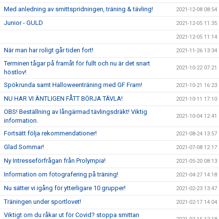
Med anledning av smittspridningen, träning & tävling!
2021-12-08 08:54
Junior - GULD
2021-12-05 11:35
2021-12-05 11:14
När man har roligt går tiden fort!
2021-11-26 13:34
Terminen tågar på framåt för fullt och nu är det snart
2021-10-22 07:21
höstlov!
Spökrunda samt Halloweenträning med GF Fram!
2021-10-21 16:23
NU HAR VI ÄNTLIGEN FÅTT BÖRJA TÄVLA!
2021-10-11 17:10
OBS! Beställning av långärmad tävlingsdräkt! Viktig
2021-10-04 12:41
information.
Fortsätt följa rekommendationer!
2021-08-24 13:57
Glad Sommar!
2021-07-08 12:17
Ny Intresseförfrågan från Prolympia!
2021-05-20 08:13
Information om fotografering på träning!
2021-04-27 14:18
Nu sätter vi igång för ytterligare 10 grupper!
2021-02-23 13:47
Träningen under sportlovet!
2021-02-17 14:04
Viktigt om du råkar ut för Covid? stoppa smittan