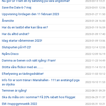
Nu gör GF Fram en ny satsning på våra ungdomar!
2023-03-13 13:21
Save the Date 6-7 maj
2023-03-01 12:56
Uppvisning lördagen den 11 februari 2023
2023-01-27 11:50
Årsmöte
2023-01-24 16:00
Har du en lastbil eller kan låna en?
2023-01-19 16:59
Har du alltid undrat?
2023-01-09 17:40
Idag startar vårterminen 2023!
2023-01-09 13:06
Slutspurten på HT-22!
2022-12-14 12:55
Nyårs-Disco
2022-12-09 16:19
Damma av benen och sätt igång i Fram!
2022-11-23 14:49
Stötta våra flickor med en.........
2022-11-14 15:13
Efterlysning av tävlingsdräkter!
2022-11-03 10:12
Info för er som tränar i Mariahallen - 111:an avstängd pga
2022-10-10 11:53
av olycka
Terminen är igång!
2022-08-31 09:29
Ska du måla om i sommar? Få 20% rabatt hos Flügger.
2022-06-29 11:37
EM i truppgymnastik 2022
2022-05-31 10:21