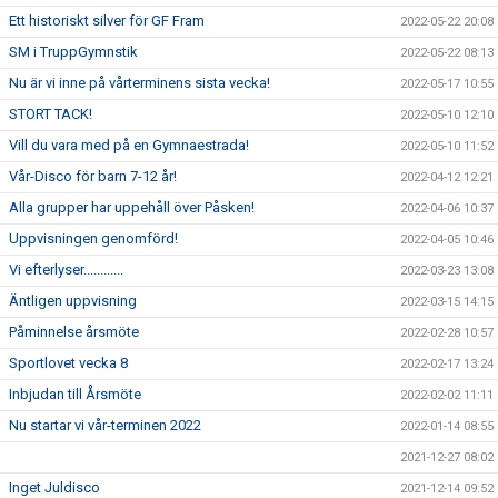
Ett historiskt silver för GF Fram
2022-05-22 20:08
SM i TruppGymnstik
2022-05-22 08:13
Nu är vi inne på vårterminens sista vecka!
2022-05-17 10:55
STORT TACK!
2022-05-10 12:10
Vill du vara med på en Gymnaestrada!
2022-05-10 11:52
Vår-Disco för barn 7-12 år!
2022-04-12 12:21
Alla grupper har uppehåll över Påsken!
2022-04-06 10:37
Uppvisningen genomförd!
2022-04-05 10:46
Vi efterlyser............
2022-03-23 13:08
Äntligen uppvisning
2022-03-15 14:15
Påminnelse årsmöte
2022-02-28 10:57
Sportlovet vecka 8
2022-02-17 13:24
Inbjudan till Årsmöte
2022-02-02 11:11
Nu startar vi vår-terminen 2022
2022-01-14 08:55
2021-12-27 08:02
Inget Juldisco
2021-12-14 09:52