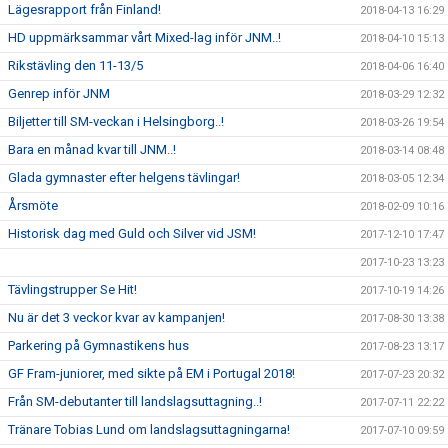
Lägesrapport från Finland!
2018-04-13 16:29
HD uppmärksammar vårt Mixed-lag inför JNM..!
2018-04-10 15:13
Rikstävling den 11-13/5
2018-04-06 16:40
Genrep inför JNM
2018-03-29 12:32
Biljetter till SM-veckan i Helsingborg..!
2018-03-26 19:54
Bara en månad kvar till JNM..!
2018-03-14 08:48
Glada gymnaster efter helgens tävlingar!
2018-03-05 12:34
Årsmöte
2018-02-09 10:16
Historisk dag med Guld och Silver vid JSM!
2017-12-10 17:47
2017-10-23 13:23
Tävlingstrupper Se Hit!
2017-10-19 14:26
Nu är det 3 veckor kvar av kampanjen!
2017-08-30 13:38
Parkering på Gymnastikens hus
2017-08-23 13:17
GF Fram-juniorer, med sikte på EM i Portugal 2018!
2017-07-23 20:32
Från SM-debutanter till landslagsuttagning..!
2017-07-11 22:22
Tränare Tobias Lund om landslagsuttagningarna!
2017-07-10 09:59