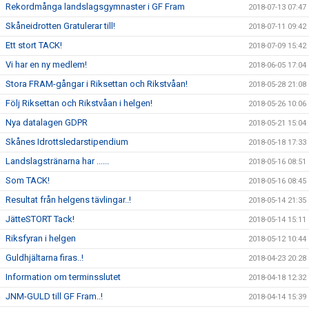
Rekordmånga landslagsgymnaster i GF Fram
2018-07-13 07:47
Skåneidrotten Gratulerar till!
2018-07-11 09:42
Ett stort TACK!
2018-07-09 15:42
Vi har en ny medlem!
2018-06-05 17:04
Stora FRAM-gångar i Riksettan och Rikstvåan!
2018-05-28 21:08
Följ Riksettan och Rikstvåan i helgen!
2018-05-26 10:06
Nya datalagen GDPR
2018-05-21 15:04
Skånes Idrottsledarstipendium
2018-05-18 17:33
Landslagstränarna har ......
2018-05-16 08:51
Som TACK!
2018-05-16 08:45
Resultat från helgens tävlingar..!
2018-05-14 21:35
JätteSTORT Tack!
2018-05-14 15:11
Riksfyran i helgen
2018-05-12 10:44
Guldhjältarna firas..!
2018-04-23 20:28
Information om terminsslutet
2018-04-18 12:32
JNM-GULD till GF Fram..!
2018-04-14 15:39