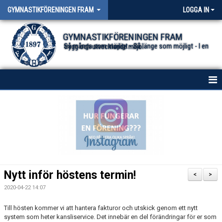
GYMNASTIKFÖRENINGEN FRAM
LOGGA IN
GYMNASTIKFÖRENINGEN FRAM
Så många som möjligt - Så länge som möjligt - I en trygg och utvecklande miljö.
HEM
NYHETER FÖR ALLA TRUPPER
OM FÖRENINGEN
DOKUMENT
Nytt inför höstens termin!
<
>
2020-04-22 14:07
Till hösten kommer vi att hantera fakturor och utskick genom ett nytt
system som heter kansliservice. Det innebär en del förändringar för er som