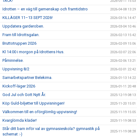
TACK!
2026-05-11 15:03
Idrotten – en väg till gemenskap och framtidstro
2026-04-08 13:29
KILLÄGER 11–13 SEPT 2026!
2026-03-16 14:47
Uppdatera garderoben.
2026-03-04 10:46
Fram till Idrottsgalan.
2026-02-13 15:42
Bruttotruppen 2026
2026-02-09 15:06
Kl 14:00 i morgon på Idrottens Hus.
2026-02-07 22:06
Påminnelse.
2026-02-06 13:21
Uppvisning 8/2
2026-02-01 22:42
Samarbetspartner Belekima.
2026-01-13 14:22
Kickoff-läger 2026
2026-01-11 20:48
God Jul och Gott Nytt År.
2025-12-19 08:13
Köp Guld-biljetter till Uppvisningen!
2025-11-20 15:01
Välkommen till en oförglömlig uppvisning!
2025-11-19 15:05
Kvarglömda kläder!
2025-11-19 08:53
Står ditt barn inför val av gymnasieskola? gymnastik på
2025-11-19 08:28
schemat :-)