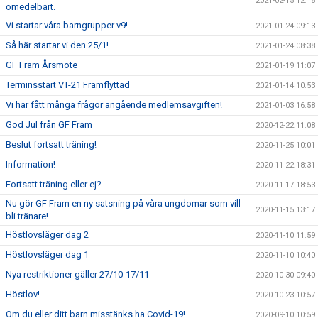
2021-02-15 12:18
omedelbart.
Vi startar våra barngrupper v9!
2021-01-24 09:13
Så här startar vi den 25/1!
2021-01-24 08:38
GF Fram Årsmöte
2021-01-19 11:07
Terminsstart VT-21 Framflyttad
2021-01-14 10:53
Vi har fått många frågor angående medlemsavgiften!
2021-01-03 16:58
God Jul från GF Fram
2020-12-22 11:08
Beslut fortsatt träning!
2020-11-25 10:01
Information!
2020-11-22 18:31
Fortsatt träning eller ej?
2020-11-17 18:53
Nu gör GF Fram en ny satsning på våra ungdomar som vill
2020-11-15 13:17
bli tränare!
Höstlovsläger dag 2
2020-11-10 11:59
Höstlovsläger dag 1
2020-11-10 10:40
Nya restriktioner gäller 27/10-17/11
2020-10-30 09:40
Höstlov!
2020-10-23 10:57
Om du eller ditt barn misstänks ha Covid-19!
2020-09-10 10:59