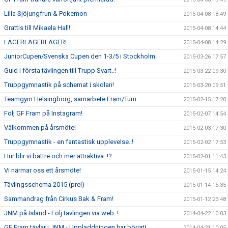
Lilla Sjöjungfrun & Pokemon
2015-04-08 18:49
Grattis till Mikaela Hall!
2015-04-08 14:44
LÄGERLÄGERLÄGER!
2015-04-08 14:29
JuniorCupen/Svenska Cupen den 1-3/5 i Stockholm.
2015-03-26 17:57
Guld i första tävlingen till Trupp Svart..!
2015-03-22 09:30
Truppgymnastik på schemat i skolan!
2015-03-20 09:51
Teamgym Helsingborg, samarbete Fram/Turn
2015-02-15 17:20
Följ GF Fram på Instagram!
2015-02-07 14:54
Välkommen på årsmöte!
2015-02-03 17:30
Truppgymnastik - en fantastisk upplevelse..!
2015-02-02 17:53
Hur blir vi bättre och mer attraktiva..!?
2015-02-01 11:43
Vi närmar oss ett årsmöte!
2015-01-15 14:24
Tävlingsschema 2015 (prel)
2015-01-14 15:35
Sammandrag från Cirkus Bak & Fram!
2015-01-12 23:48
JNM på Island - Följ tävlingen via web..!
2014-04-22 10:03
GF Fram tävlar i JNM - Uppladdningen har börjat!
2014-04-21 10:05