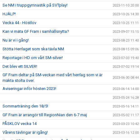
Se NM i truppgymnastik på SVTplay!
2023-11-10 20:00
HJÄLP!
2023-10-26 14:30
Vecka 44 - Höstlov
2023-10-25 11:11
Kan vi mäta GF Fram i samhällsnytta?
2023-09-07 15:15
Nu är vi i gång!
2023-08-23 11:40
Stötta Herrlaget som ska tävla NM
2023-08-15 09:06
Reportage i HD om vårt SM-silver!
2023-07-03 19:40
Det blev ett SILVER!
2023-07-02 19:14
GF Fram deltar på SM-veckan med vårt herrlag som vi är
2023-06-30 08:44
mäkta stolta över.
Aviseringar inför hösten 2023!
2023-06-14 14:00
2023-05-24 16:28
Sommarträning den 18/5!
2023-05-16 14:11
GF Fram är arrangör till RegionNian den 6-7 maj
2023-05-02 11:17
PÅSKLOV vecka 14
2023-03-23 10:42
Vårens tävlingar är igång!
2023-03-16 12:00