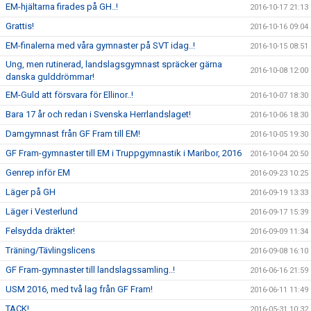
EM-hjältarna firades på GH..!
2016-10-17 21:13
Grattis!
2016-10-16 09:04
EM-finalerna med våra gymnaster på SVT idag..!
2016-10-15 08:51
Ung, men rutinerad, landslagsgymnast spräcker gärna
2016-10-08 12:00
danska gulddrömmar!
EM-Guld att försvara för Ellinor..!
2016-10-07 18:30
Bara 17 år och redan i Svenska Herrlandslaget!
2016-10-06 18:30
Damgymnast från GF Fram till EM!
2016-10-05 19:30
GF Fram-gymnaster till EM i Truppgymnastik i Maribor, 2016
2016-10-04 20:50
Genrep inför EM
2016-09-23 10:25
Läger på GH
2016-09-19 13:33
Läger i Vesterlund
2016-09-17 15:39
Felsydda dräkter!
2016-09-09 11:34
Träning/Tävlingslicens
2016-09-08 16:10
GF Fram-gymnaster till landslagssamling..!
2016-06-16 21:59
USM 2016, med två lag från GF Fram!
2016-06-11 11:49
TACK!
2016-05-31 10:32