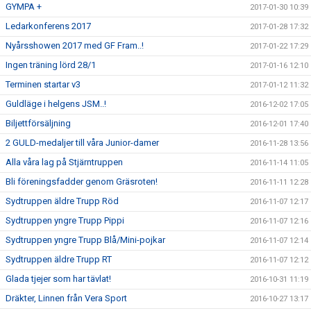
GYMPA +
2017-01-30 10:39
Ledarkonferens 2017
2017-01-28 17:32
Nyårsshowen 2017 med GF Fram..!
2017-01-22 17:29
Ingen träning lörd 28/1
2017-01-16 12:10
Terminen startar v3
2017-01-12 11:32
Guldläge i helgens JSM..!
2016-12-02 17:05
Biljettförsäljning
2016-12-01 17:40
2 GULD-medaljer till våra Junior-damer
2016-11-28 13:56
Alla våra lag på Stjärntruppen
2016-11-14 11:05
Bli föreningsfadder genom Gräsroten!
2016-11-11 12:28
Sydtruppen äldre Trupp Röd
2016-11-07 12:17
Sydtruppen yngre Trupp Pippi
2016-11-07 12:16
Sydtruppen yngre Trupp Blå/Mini-pojkar
2016-11-07 12:14
Sydtruppen äldre Trupp RT
2016-11-07 12:12
Glada tjejer som har tävlat!
2016-10-31 11:19
Dräkter, Linnen från Vera Sport
2016-10-27 13:17