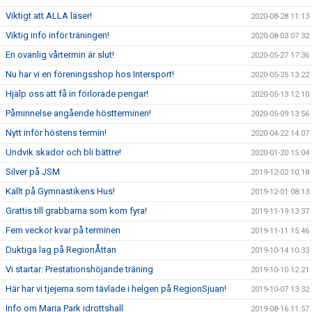
Viktigt att ALLA läser!
2020-08-28 11:13
Viktig info inför träningen!
2020-08-03 07:32
En ovanlig vårtermin är slut!
2020-05-27 17:36
Nu har vi en föreningsshop hos Intersport!
2020-05-25 13:22
Hjälp oss att få in förlorade pengar!
2020-05-13 12:10
Påminnelse angående höstterminen!
2020-05-09 13:56
Nytt inför höstens termin!
2020-04-22 14:07
Undvik skador och bli bättre!
2020-01-20 15:04
Silver på JSM
2019-12-02 10:18
Kallt på Gymnastikens Hus!
2019-12-01 08:13
Grattis till grabbarna som kom fyra!
2019-11-19 13:37
Fem veckor kvar på terminen
2019-11-11 15:46
Duktiga lag på RegionÅttan
2019-10-14 10:33
Vi startar: Prestationshöjande träning
2019-10-10 12:21
Här har vi tjejerna som tävlade i helgen på RegionSjuan!
2019-10-07 13:32
Info om Maria Park idrottshall
2019-08-16 11:57