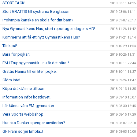
STORT TACK!
2019-03-11 14:25
Stort GRATTIS till systrarna Bengtsson
2019-03-06 11:11
Prolympia kanske en skola för ditt barn?
2019-01-07 20:17
Nya Gymnastikens Hus, stort reportage i dagens HD!
2018-11-26 11:42
Kommer vi att få ett nytt Gymnastikens Hus?
2018-11-21 18:14
Tänk på!
2018-10-29 11:54
Bara för pojkar!
2018-10-26 11:31
EM i Truppgymnastik - nu är det nära..!
2018-10-11 22:44
Grattis Hanna till en liten pojke!
2018-10-11 11:37
Glöm inte!
2018-09-24 11:47
Köpa dräkt/linne till barn
2018-09-13 11:35
Information inför höstlovet!
2018-09-10 10:07
Lär känna våra EM-gymnaster..!
2018-08-30 16:45
Vera Sports webbshop
2018-08-15 17:29
Hur ska Dunkers pengar användas?
2018-08-07 09:18
GF Fram sörjer Embla..!
2018-08-03 10:00