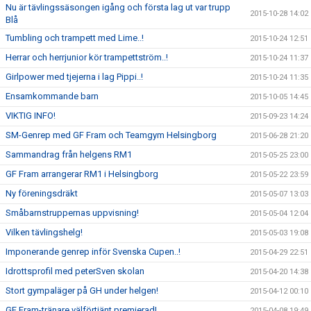
Nu är tävlingssäsongen igång och första lag ut var trupp
2015-10-28 14:02
Blå
Tumbling och trampett med Lime..!
2015-10-24 12:51
Herrar och herrjunior kör trampettström..!
2015-10-24 11:37
Girlpower med tjejerna i lag Pippi..!
2015-10-24 11:35
Ensamkommande barn
2015-10-05 14:45
VIKTIG INFO!
2015-09-23 14:24
SM-Genrep med GF Fram och Teamgym Helsingborg
2015-06-28 21:20
Sammandrag från helgens RM1
2015-05-25 23:00
GF Fram arrangerar RM1 i Helsingborg
2015-05-22 23:59
Ny föreningsdräkt
2015-05-07 13:03
Småbarnstruppernas uppvisning!
2015-05-04 12:04
Vilken tävlingshelg!
2015-05-03 19:08
Imponerande genrep inför Svenska Cupen..!
2015-04-29 22:51
Idrottsprofil med peterSven skolan
2015-04-20 14:38
Stort gympaläger på GH under helgen!
2015-04-12 00:10
GF Fram-tränare välförtjänt premierad!
2015-04-08 19:49