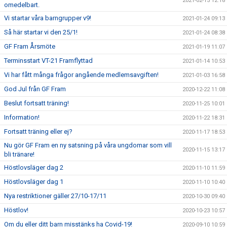
2021-02-15 12:18
omedelbart.
Vi startar våra barngrupper v9!
2021-01-24 09:13
Så här startar vi den 25/1!
2021-01-24 08:38
GF Fram Årsmöte
2021-01-19 11:07
Terminsstart VT-21 Framflyttad
2021-01-14 10:53
Vi har fått många frågor angående medlemsavgiften!
2021-01-03 16:58
God Jul från GF Fram
2020-12-22 11:08
Beslut fortsatt träning!
2020-11-25 10:01
Information!
2020-11-22 18:31
Fortsatt träning eller ej?
2020-11-17 18:53
Nu gör GF Fram en ny satsning på våra ungdomar som vill
2020-11-15 13:17
bli tränare!
Höstlovsläger dag 2
2020-11-10 11:59
Höstlovsläger dag 1
2020-11-10 10:40
Nya restriktioner gäller 27/10-17/11
2020-10-30 09:40
Höstlov!
2020-10-23 10:57
Om du eller ditt barn misstänks ha Covid-19!
2020-09-10 10:59