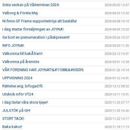
Sista veckan på Vårterminen 2024
2024-05-02 12:47
Valborg & Första Maj
2024-04-25 12:32
Ni finns GF Frams supportertröja att beställa!
2024-04-08 14:10
I dag startar försäljningen av JOYNA!
2024-04-03 13:22
Ge bort en prenumeration i påskpresent!
2024-03-26 10:57
INFO JOYNA!
2024-03-20 11:25
Välkomna till bakÅfram!
2024-02-12 14:31
Välkomna på årsmöte
2024-02-01 12:24
VÅR FÖRENING HAR JOYNAT!&#11088;&#65039;
2024-01-26 10:14
UPPVISNING 2024
2024-01-12 14:31
Rättelse ang. bifogad fil.
2023-12-12 08:52
Utskick inför VT24
2023-12-11 13:31
I dag tävlar våra stora tjejer!
2023-11-25 07:17
JULSTÖK på GH!
2023-11-23 16:26
STORT TACK!
2023-11-22 10:17
Baka kakor!
2023-11-18 17:19