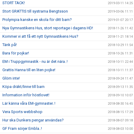
STORT TACK!
2019-03-11 14:25
Stort GRATTIS till systrarna Bengtsson
2019-03-06 11:11
Prolympia kanske en skola för ditt barn?
2019-01-07 20:17
Nya Gymnastikens Hus, stort reportage i dagens HD!
2018-11-26 11:42
Kommer vi att få ett nytt Gymnastikens Hus?
2018-11-21 18:14
Tänk på!
2018-10-29 11:54
Bara för pojkar!
2018-10-26 11:31
EM i Truppgymnastik - nu är det nära..!
2018-10-11 22:44
Grattis Hanna till en liten pojke!
2018-10-11 11:37
Glöm inte!
2018-09-24 11:47
Köpa dräkt/linne till barn
2018-09-13 11:35
Information inför höstlovet!
2018-09-10 10:07
Lär känna våra EM-gymnaster..!
2018-08-30 16:45
Vera Sports webbshop
2018-08-15 17:29
Hur ska Dunkers pengar användas?
2018-08-07 09:18
GF Fram sörjer Embla..!
2018-08-03 10:00