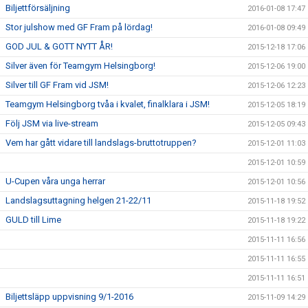
Biljettförsäljning
2016-01-08 17:47
Stor julshow med GF Fram på lördag!
2016-01-08 09:49
GOD JUL & GOTT NYTT ÅR!
2015-12-18 17:06
Silver även för Teamgym Helsingborg!
2015-12-06 19:00
Silver till GF Fram vid JSM!
2015-12-06 12:23
Teamgym Helsingborg tvåa i kvalet, finalklara i JSM!
2015-12-05 18:19
Följ JSM via live-stream
2015-12-05 09:43
Vem har gått vidare till landslags-bruttotruppen?
2015-12-01 11:03
2015-12-01 10:59
U-Cupen våra unga herrar
2015-12-01 10:56
Landslagsuttagning helgen 21-22/11
2015-11-18 19:52
GULD till Lime
2015-11-18 19:22
2015-11-11 16:56
2015-11-11 16:55
2015-11-11 16:51
Biljettsläpp uppvisning 9/1-2016
2015-11-09 14:29