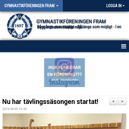
GYMNASTIKFÖRENINGEN FRAM
LOGGA IN
GYMNASTIKFÖRENINGEN FRAM
Så många som möjligt - Så länge som möjligt - I en trygg och utvecklande miljö.
HEM
NYHETER FÖR ALLA TRUPPER
OM FÖRENINGEN
DOKUMENT
Nu har tävlingssäsongen startat!
<
>
2016-04-05 16:30