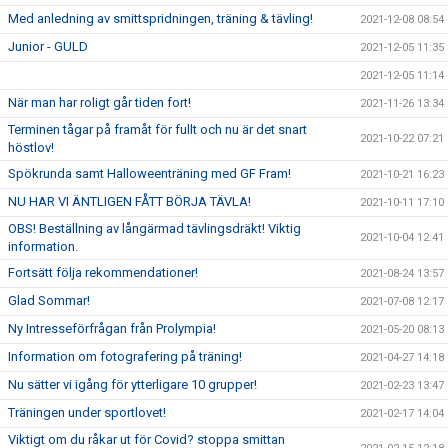
Med anledning av smittspridningen, träning & tävling!
2021-12-08 08:54
Junior - GULD
2021-12-05 11:35
2021-12-05 11:14
När man har roligt går tiden fort!
2021-11-26 13:34
Terminen tågar på framåt för fullt och nu är det snart
2021-10-22 07:21
höstlov!
Spökrunda samt Halloweenträning med GF Fram!
2021-10-21 16:23
NU HAR VI ÄNTLIGEN FÅTT BÖRJA TÄVLA!
2021-10-11 17:10
OBS! Beställning av långärmad tävlingsdräkt! Viktig
2021-10-04 12:41
information.
Fortsätt följa rekommendationer!
2021-08-24 13:57
Glad Sommar!
2021-07-08 12:17
Ny Intresseförfrågan från Prolympia!
2021-05-20 08:13
Information om fotografering på träning!
2021-04-27 14:18
Nu sätter vi igång för ytterligare 10 grupper!
2021-02-23 13:47
Träningen under sportlovet!
2021-02-17 14:04
Viktigt om du råkar ut för Covid? stoppa smittan