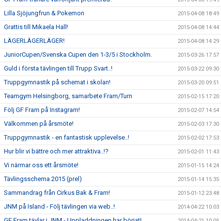
Lilla Sjöjungfrun & Pokemon
2015-04-08 18:49
Grattis till Mikaela Hall!
2015-04-08 14:44
LÄGERLÄGERLÄGER!
2015-04-08 14:29
JuniorCupen/Svenska Cupen den 1-3/5 i Stockholm.
2015-03-26 17:57
Guld i första tävlingen till Trupp Svart..!
2015-03-22 09:30
Truppgymnastik på schemat i skolan!
2015-03-20 09:51
Teamgym Helsingborg, samarbete Fram/Turn
2015-02-15 17:20
Följ GF Fram på Instagram!
2015-02-07 14:54
Välkommen på årsmöte!
2015-02-03 17:30
Truppgymnastik - en fantastisk upplevelse..!
2015-02-02 17:53
Hur blir vi bättre och mer attraktiva..!?
2015-02-01 11:43
Vi närmar oss ett årsmöte!
2015-01-15 14:24
Tävlingsschema 2015 (prel)
2015-01-14 15:35
Sammandrag från Cirkus Bak & Fram!
2015-01-12 23:48
JNM på Island - Följ tävlingen via web..!
2014-04-22 10:03
GF Fram tävlar i JNM - Uppladdningen har börjat!
2014-04-21 10:05