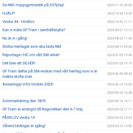
Se NM i truppgymnastik på SVTplay!
2023-11-10 20:00
HJÄLP!
2023-10-26 14:30
Vecka 44 - Höstlov
2023-10-25 11:11
Kan vi mäta GF Fram i samhällsnytta?
2023-09-07 15:15
Nu är vi i gång!
2023-08-23 11:40
Stötta Herrlaget som ska tävla NM
2023-08-15 09:06
Reportage i HD om vårt SM-silver!
2023-07-03 19:40
Det blev ett SILVER!
2023-07-02 19:14
GF Fram deltar på SM-veckan med vårt herrlag som vi är
2023-06-30 08:44
mäkta stolta över.
Aviseringar inför hösten 2023!
2023-06-14 14:00
2023-05-24 16:28
Sommarträning den 18/5!
2023-05-16 14:11
GF Fram är arrangör till RegionNian den 6-7 maj
2023-05-02 11:17
PÅSKLOV vecka 14
2023-03-23 10:42
Vårens tävlingar är igång!
2023-03-16 12:00