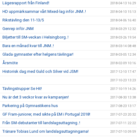
Lägesrapport från Finland!
2018-04-13 16:29
HD uppmärksammar vårt Mixed-lag inför JNM..!
2018-04-10 15:13
Rikstävling den 11-13/5
2018-04-06 16:40
Genrep inför JNM
2018-03-29 12:32
Biljetter till SM-veckan i Helsingborg..!
2018-03-26 19:54
Bara en månad kvar till JNM..!
2018-03-14 08:48
Glada gymnaster efter helgens tävlingar!
2018-03-05 12:34
Årsmöte
2018-02-09 10:16
Historisk dag med Guld och Silver vid JSM!
2017-12-10 17:47
2017-10-23 13:23
Tävlingstrupper Se Hit!
2017-10-19 14:26
Nu är det 3 veckor kvar av kampanjen!
2017-08-30 13:38
Parkering på Gymnastikens hus
2017-08-23 13:17
GF Fram-juniorer, med sikte på EM i Portugal 2018!
2017-07-23 20:32
Från SM-debutanter till landslagsuttagning..!
2017-07-11 22:22
Tränare Tobias Lund om landslagsuttagningarna!
2017-07-10 09:59