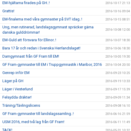
EM-hjältarna firades på GH..!
2016-10-17 21:13
Grattis!
2016-10-16 09:04
EM-finalerna med våra gymnaster på SVT idag..!
2016-10-15 08:51
Ung, men rutinerad, landslagsgymnast spräcker gärna
2016-10-08 12:00
danska gulddrömmar!
EM-Guld att försvara för Ellinor..!
2016-10-07 18:30
Bara 17 år och redan i Svenska Herrlandslaget!
2016-10-06 18:30
Damgymnast från GF Fram till EM!
2016-10-05 19:30
GF Fram-gymnaster till EM i Truppgymnastik i Maribor, 2016
2016-10-04 20:50
Genrep inför EM
2016-09-23 10:25
Läger på GH
2016-09-19 13:33
Läger i Vesterlund
2016-09-17 15:39
Felsydda dräkter!
2016-09-09 11:34
Träning/Tävlingslicens
2016-09-08 16:10
GF Fram-gymnaster till landslagssamling..!
2016-06-16 21:59
USM 2016, med två lag från GF Fram!
2016-06-11 11:49
TACK!
2016-05-31 10:32