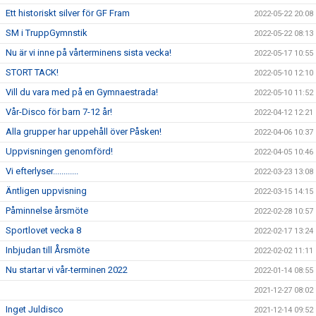
Ett historiskt silver för GF Fram
2022-05-22 20:08
SM i TruppGymnstik
2022-05-22 08:13
Nu är vi inne på vårterminens sista vecka!
2022-05-17 10:55
STORT TACK!
2022-05-10 12:10
Vill du vara med på en Gymnaestrada!
2022-05-10 11:52
Vår-Disco för barn 7-12 år!
2022-04-12 12:21
Alla grupper har uppehåll över Påsken!
2022-04-06 10:37
Uppvisningen genomförd!
2022-04-05 10:46
Vi efterlyser............
2022-03-23 13:08
Äntligen uppvisning
2022-03-15 14:15
Påminnelse årsmöte
2022-02-28 10:57
Sportlovet vecka 8
2022-02-17 13:24
Inbjudan till Årsmöte
2022-02-02 11:11
Nu startar vi vår-terminen 2022
2022-01-14 08:55
2021-12-27 08:02
Inget Juldisco
2021-12-14 09:52