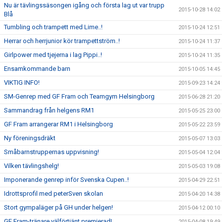
Nu är tävlingssäsongen igång och första lag ut var trupp
2015-10-28 14:02
Blå
Tumbling och trampett med Lime..!
2015-10-24 12:51
Herrar och herrjunior kör trampettström..!
2015-10-24 11:37
Girlpower med tjejerna i lag Pippi..!
2015-10-24 11:35
Ensamkommande barn
2015-10-05 14:45
VIKTIG INFO!
2015-09-23 14:24
SM-Genrep med GF Fram och Teamgym Helsingborg
2015-06-28 21:20
Sammandrag från helgens RM1
2015-05-25 23:00
GF Fram arrangerar RM1 i Helsingborg
2015-05-22 23:59
Ny föreningsdräkt
2015-05-07 13:03
Småbarnstruppernas uppvisning!
2015-05-04 12:04
Vilken tävlingshelg!
2015-05-03 19:08
Imponerande genrep inför Svenska Cupen..!
2015-04-29 22:51
Idrottsprofil med peterSven skolan
2015-04-20 14:38
Stort gympaläger på GH under helgen!
2015-04-12 00:10
GF Fram-tränare välförtjänt premierad!
2015-04-08 19:49