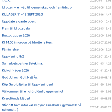
TACK!
2026-05-11 15:03
Idrotten – en väg till gemenskap och framtidstro
2026-04-08 13:29
KILLÄGER 11–13 SEPT 2026!
2026-03-16 14:47
Uppdatera garderoben.
2026-03-04 10:46
Fram till Idrottsgalan.
2026-02-13 15:42
Bruttotruppen 2026
2026-02-09 15:06
Kl 14:00 i morgon på Idrottens Hus.
2026-02-07 22:06
Påminnelse.
2026-02-06 13:21
Uppvisning 8/2
2026-02-01 22:42
Samarbetspartner Belekima.
2026-01-13 14:22
Kickoff-läger 2026
2026-01-11 20:48
God Jul och Gott Nytt År.
2025-12-19 08:13
Köp Guld-biljetter till Uppvisningen!
2025-11-20 15:01
Välkommen till en oförglömlig uppvisning!
2025-11-19 15:05
Kvarglömda kläder!
2025-11-19 08:53
Står ditt barn inför val av gymnasieskola? gymnastik på
2025-11-19 08:28
schemat :-)