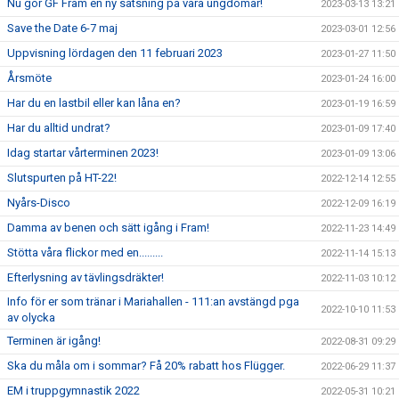
Nu gör GF Fram en ny satsning på våra ungdomar!
2023-03-13 13:21
Save the Date 6-7 maj
2023-03-01 12:56
Uppvisning lördagen den 11 februari 2023
2023-01-27 11:50
Årsmöte
2023-01-24 16:00
Har du en lastbil eller kan låna en?
2023-01-19 16:59
Har du alltid undrat?
2023-01-09 17:40
Idag startar vårterminen 2023!
2023-01-09 13:06
Slutspurten på HT-22!
2022-12-14 12:55
Nyårs-Disco
2022-12-09 16:19
Damma av benen och sätt igång i Fram!
2022-11-23 14:49
Stötta våra flickor med en.........
2022-11-14 15:13
Efterlysning av tävlingsdräkter!
2022-11-03 10:12
Info för er som tränar i Mariahallen - 111:an avstängd pga
2022-10-10 11:53
av olycka
Terminen är igång!
2022-08-31 09:29
Ska du måla om i sommar? Få 20% rabatt hos Flügger.
2022-06-29 11:37
EM i truppgymnastik 2022
2022-05-31 10:21