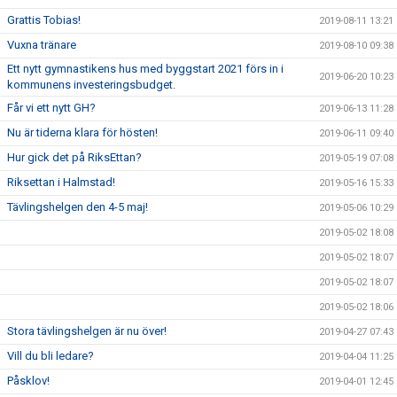
Grattis Tobias!
2019-08-11 13:21
Vuxna tränare
2019-08-10 09:38
Ett nytt gymnastikens hus med byggstart 2021 förs in i
2019-06-20 10:23
kommunens investeringsbudget.
Får vi ett nytt GH?
2019-06-13 11:28
Nu är tiderna klara för hösten!
2019-06-11 09:40
Hur gick det på RiksEttan?
2019-05-19 07:08
Riksettan i Halmstad!
2019-05-16 15:33
Tävlingshelgen den 4-5 maj!
2019-05-06 10:29
2019-05-02 18:08
2019-05-02 18:07
2019-05-02 18:07
2019-05-02 18:06
Stora tävlingshelgen är nu över!
2019-04-27 07:43
Vill du bli ledare?
2019-04-04 11:25
Påsklov!
2019-04-01 12:45