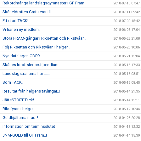
Rekordmånga landslagsgymnaster i GF Fram
2018-07-13 07:47
Skåneidrotten Gratulerar till!
2018-07-11 09:42
Ett stort TACK!
2018-07-09 15:42
Vi har en ny medlem!
2018-06-05 17:04
Stora FRAM-gångar i Riksettan och Rikstvåan!
2018-05-28 21:08
Följ Riksettan och Rikstvåan i helgen!
2018-05-26 10:06
Nya datalagen GDPR
2018-05-21 15:04
Skånes Idrottsledarstipendium
2018-05-18 17:33
Landslagstränarna har ......
2018-05-16 08:51
Som TACK!
2018-05-16 08:45
Resultat från helgens tävlingar..!
2018-05-14 21:35
JätteSTORT Tack!
2018-05-14 15:11
Riksfyran i helgen
2018-05-12 10:44
Guldhjältarna firas..!
2018-04-23 20:28
Information om terminsslutet
2018-04-18 12:32
JNM-GULD till GF Fram..!
2018-04-14 15:39