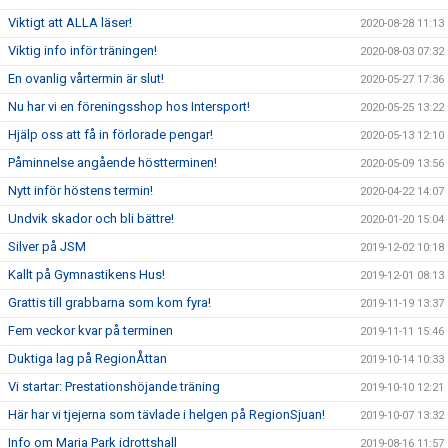
Viktigt att ALLA läser!
2020-08-28 11:13
Viktig info inför träningen!
2020-08-03 07:32
En ovanlig vårtermin är slut!
2020-05-27 17:36
Nu har vi en föreningsshop hos Intersport!
2020-05-25 13:22
Hjälp oss att få in förlorade pengar!
2020-05-13 12:10
Påminnelse angående höstterminen!
2020-05-09 13:56
Nytt inför höstens termin!
2020-04-22 14:07
Undvik skador och bli bättre!
2020-01-20 15:04
Silver på JSM
2019-12-02 10:18
Kallt på Gymnastikens Hus!
2019-12-01 08:13
Grattis till grabbarna som kom fyra!
2019-11-19 13:37
Fem veckor kvar på terminen
2019-11-11 15:46
Duktiga lag på RegionÅttan
2019-10-14 10:33
Vi startar: Prestationshöjande träning
2019-10-10 12:21
Här har vi tjejerna som tävlade i helgen på RegionSjuan!
2019-10-07 13:32
Info om Maria Park idrottshall
2019-08-16 11:57