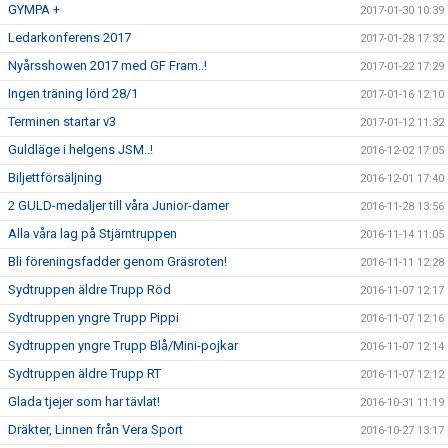
GYMPA +
2017-01-30 10:39
Ledarkonferens 2017
2017-01-28 17:32
Nyårsshowen 2017 med GF Fram..!
2017-01-22 17:29
Ingen träning lörd 28/1
2017-01-16 12:10
Terminen startar v3
2017-01-12 11:32
Guldläge i helgens JSM..!
2016-12-02 17:05
Biljettförsäljning
2016-12-01 17:40
2 GULD-medaljer till våra Junior-damer
2016-11-28 13:56
Alla våra lag på Stjärntruppen
2016-11-14 11:05
Bli föreningsfadder genom Gräsroten!
2016-11-11 12:28
Sydtruppen äldre Trupp Röd
2016-11-07 12:17
Sydtruppen yngre Trupp Pippi
2016-11-07 12:16
Sydtruppen yngre Trupp Blå/Mini-pojkar
2016-11-07 12:14
Sydtruppen äldre Trupp RT
2016-11-07 12:12
Glada tjejer som har tävlat!
2016-10-31 11:19
Dräkter, Linnen från Vera Sport
2016-10-27 13:17