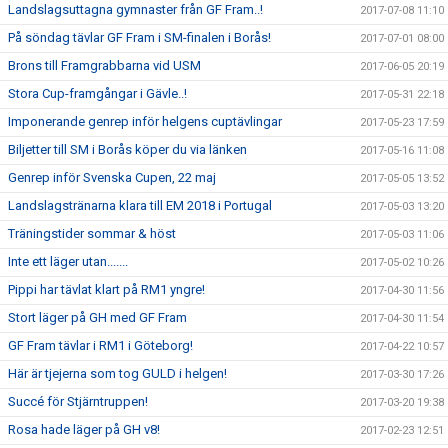
Landslagsuttagna gymnaster från GF Fram..!
2017-07-08 11:10
På söndag tävlar GF Fram i SM-finalen i Borås!
2017-07-01 08:00
Brons till Framgrabbarna vid USM
2017-06-05 20:19
Stora Cup-framgångar i Gävle..!
2017-05-31 22:18
Imponerande genrep inför helgens cuptävlingar
2017-05-23 17:59
Biljetter till SM i Borås köper du via länken
2017-05-16 11:08
Genrep inför Svenska Cupen, 22 maj
2017-05-05 13:52
Landslagstränarna klara till EM 2018 i Portugal
2017-05-03 13:20
Träningstider sommar & höst
2017-05-03 11:06
Inte ett läger utan.......
2017-05-02 10:26
Pippi har tävlat klart på RM1 yngre!
2017-04-30 11:56
Stort läger på GH med GF Fram
2017-04-30 11:54
GF Fram tävlar i RM1 i Göteborg!
2017-04-22 10:57
Här är tjejerna som tog GULD i helgen!
2017-03-30 17:26
Succé för Stjärntruppen!
2017-03-20 19:38
Rosa hade läger på GH v8!
2017-02-23 12:51