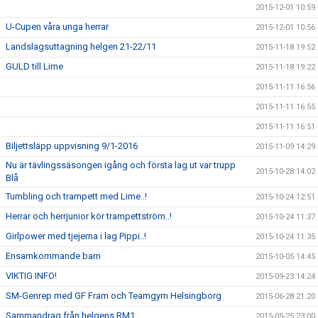
2015-12-01 10:59
U-Cupen våra unga herrar
2015-12-01 10:56
Landslagsuttagning helgen 21-22/11
2015-11-18 19:52
GULD till Lime
2015-11-18 19:22
2015-11-11 16:56
2015-11-11 16:55
2015-11-11 16:51
Biljettsläpp uppvisning 9/1-2016
2015-11-09 14:29
Nu är tävlingssäsongen igång och första lag ut var trupp
2015-10-28 14:02
Blå
Tumbling och trampett med Lime..!
2015-10-24 12:51
Herrar och herrjunior kör trampettström..!
2015-10-24 11:37
Girlpower med tjejerna i lag Pippi..!
2015-10-24 11:35
Ensamkommande barn
2015-10-05 14:45
VIKTIG INFO!
2015-09-23 14:24
SM-Genrep med GF Fram och Teamgym Helsingborg
2015-06-28 21:20
Sammandrag från helgens RM1
2015-05-25 23:00