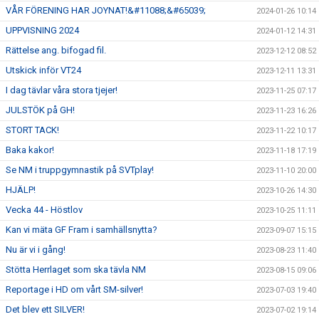
VÅR FÖRENING HAR JOYNAT!&#11088;&#65039;
2024-01-26 10:14
UPPVISNING 2024
2024-01-12 14:31
Rättelse ang. bifogad fil.
2023-12-12 08:52
Utskick inför VT24
2023-12-11 13:31
I dag tävlar våra stora tjejer!
2023-11-25 07:17
JULSTÖK på GH!
2023-11-23 16:26
STORT TACK!
2023-11-22 10:17
Baka kakor!
2023-11-18 17:19
Se NM i truppgymnastik på SVTplay!
2023-11-10 20:00
HJÄLP!
2023-10-26 14:30
Vecka 44 - Höstlov
2023-10-25 11:11
Kan vi mäta GF Fram i samhällsnytta?
2023-09-07 15:15
Nu är vi i gång!
2023-08-23 11:40
Stötta Herrlaget som ska tävla NM
2023-08-15 09:06
Reportage i HD om vårt SM-silver!
2023-07-03 19:40
Det blev ett SILVER!
2023-07-02 19:14