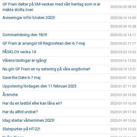
GF Fram deltar på SM-veckan med vårt herrlag som vi är
2023-06-30 08:44
mäkta stolta över.
Aviseringar inför hösten 2023!
2023-06-14 14:00
2023-05-24 16:28
Sommarträning den 18/5!
2023-05-16 14:11
GF Fram är arrangör till RegionNian den 6-7 maj
2023-05-02 11:17
PÅSKLOV vecka 14
2023-03-23 10:42
Vårens tävlingar är igång!
2023-03-16 12:00
Nu gör GF Fram en ny satsning på våra ungdomar!
2023-03-13 13:21
Save the Date 6-7 maj
2023-03-01 12:56
Uppvisning lördagen den 11 februari 2023
2023-01-27 11:50
Årsmöte
2023-01-24 16:00
Har du en lastbil eller kan låna en?
2023-01-19 16:59
Har du alltid undrat?
2023-01-09 17:40
Idag startar vårterminen 2023!
2023-01-09 13:06
Slutspurten på HT-22!
2022-12-14 12:55