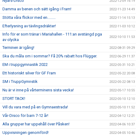
Nyårs-Disco
2022-12-09 16:19
Damma av benen och sätt igång i Fram!
2022-11-23 14:49
Stötta våra flickor med en.........
2022-11-14 15:13
Efterlysning av tävlingsdräkter!
2022-11-03 10:12
Info för er som tränar i Mariahallen - 111:an avstängd pga
2022-10-10 11:53
av olycka
Terminen är igång!
2022-08-31 09:29
Ska du måla om i sommar? Få 20% rabatt hos Flügger.
2022-06-29 11:37
EM i truppgymnastik 2022
2022-05-31 10:21
Ett historiskt silver för GF Fram
2022-05-22 20:08
SM i TruppGymnstik
2022-05-22 08:13
Nu är vi inne på vårterminens sista vecka!
2022-05-17 10:55
STORT TACK!
2022-05-10 12:10
Vill du vara med på en Gymnaestrada!
2022-05-10 11:52
Vår-Disco för barn 7-12 år!
2022-04-12 12:21
Alla grupper har uppehåll över Påsken!
2022-04-06 10:37
Uppvisningen genomförd!
2022-04-05 10:46