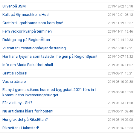
Silver på JSM
2019-12-02 10:18
Kallt på Gymnastikens Hus!
2019-12-01 08:13
Grattis till grabbarna som kom fyra!
2019-11-19 13:37
Fem veckor kvar på terminen
2019-11-11 15:46
Duktiga lag på RegionÅttan
2019-10-14 10:33
Vi startar: Prestationshöjande träning
2019-10-10 12:21
Här har vi tjejerna som tävlade i helgen på RegionSjuan!
2019-10-07 13:32
Info om Maria Park idrottshall
2019-08-16 11:57
Grattis Tobias!
2019-08-11 13:21
Vuxna tränare
2019-08-10 09:38
Ett nytt gymnastikens hus med byggstart 2021 förs in i
2019-06-20 10:23
kommunens investeringsbudget.
Får vi ett nytt GH?
2019-06-13 11:28
Nu är tiderna klara för hösten!
2019-06-11 09:40
Hur gick det på RiksEttan?
2019-05-19 07:08
Riksettan i Halmstad!
2019-05-16 15:33