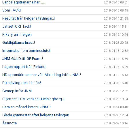
Landslagstränarna har ......
2018-05-16 08:51
Som TACK!
2018-05-16 08:45
Resultat från helgens tävlingar..!
2018-05-14 21:35
JätteSTORT Tack!
2018-05-14 15:11
Riksfyran i helgen
2018-05-12 10:44
Guldhjältarna firas..!
2018-04-23 20:28
Information om terminsslutet
2018-04-18 12:32
JNM-GULD till GF Fram..!
2018-04-14 15:39
Lägesrapport från Finland!
2018-04-13 16:29
HD uppmärksammar vårt Mixed-lag inför JNM..!
2018-04-10 15:13
Rikstävling den 11-13/5
2018-04-06 16:40
Genrep inför JNM
2018-03-29 12:32
Biljetter till SM-veckan i Helsingborg..!
2018-03-26 19:54
Bara en månad kvar till JNM..!
2018-03-14 08:48
Glada gymnaster efter helgens tävlingar!
2018-03-05 12:34
Årsmöte
2018-02-09 10:16