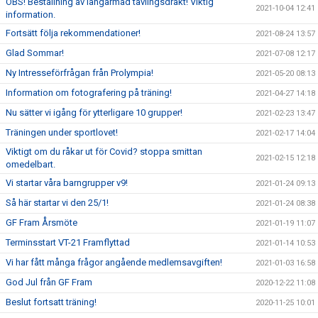
OBS! Beställning av långärmad tävlingsdräkt! Viktig
2021-10-04 12:41
information.
Fortsätt följa rekommendationer!
2021-08-24 13:57
Glad Sommar!
2021-07-08 12:17
Ny Intresseförfrågan från Prolympia!
2021-05-20 08:13
Information om fotografering på träning!
2021-04-27 14:18
Nu sätter vi igång för ytterligare 10 grupper!
2021-02-23 13:47
Träningen under sportlovet!
2021-02-17 14:04
Viktigt om du råkar ut för Covid? stoppa smittan
2021-02-15 12:18
omedelbart.
Vi startar våra barngrupper v9!
2021-01-24 09:13
Så här startar vi den 25/1!
2021-01-24 08:38
GF Fram Årsmöte
2021-01-19 11:07
Terminsstart VT-21 Framflyttad
2021-01-14 10:53
Vi har fått många frågor angående medlemsavgiften!
2021-01-03 16:58
God Jul från GF Fram
2020-12-22 11:08
Beslut fortsatt träning!
2020-11-25 10:01