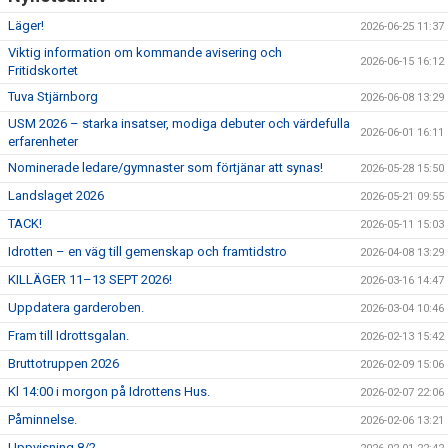
Läger!
2026-06-25 11:37
Viktig information om kommande avisering och
2026-06-15 16:12
Fritidskortet
Tuva Stjärnborg
2026-06-08 13:29
USM 2026 – starka insatser, modiga debuter och värdefulla
2026-06-01 16:11
erfarenheter
Nominerade ledare/gymnaster som förtjänar att synas!
2026-05-28 15:50
Landslaget 2026
2026-05-21 09:55
TACK!
2026-05-11 15:03
Idrotten – en väg till gemenskap och framtidstro
2026-04-08 13:29
KILLÄGER 11–13 SEPT 2026!
2026-03-16 14:47
Uppdatera garderoben.
2026-03-04 10:46
Fram till Idrottsgalan.
2026-02-13 15:42
Bruttotruppen 2026
2026-02-09 15:06
Kl 14:00 i morgon på Idrottens Hus.
2026-02-07 22:06
Påminnelse.
2026-02-06 13:21
Uppvisning 8/2