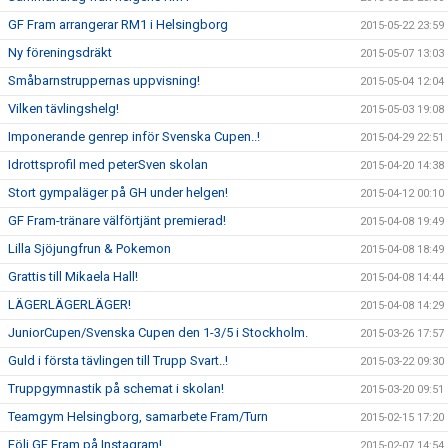
GF Fram arrangerar RM1 i Helsingborg
2015-05-22 23:59
Ny föreningsdräkt
2015-05-07 13:03
Småbarnstruppernas uppvisning!
2015-05-04 12:04
Vilken tävlingshelg!
2015-05-03 19:08
Imponerande genrep inför Svenska Cupen..!
2015-04-29 22:51
Idrottsprofil med peterSven skolan
2015-04-20 14:38
Stort gympaläger på GH under helgen!
2015-04-12 00:10
GF Fram-tränare välförtjänt premierad!
2015-04-08 19:49
Lilla Sjöjungfrun & Pokemon
2015-04-08 18:49
Grattis till Mikaela Hall!
2015-04-08 14:44
LÄGERLÄGERLÄGER!
2015-04-08 14:29
JuniorCupen/Svenska Cupen den 1-3/5 i Stockholm.
2015-03-26 17:57
Guld i första tävlingen till Trupp Svart..!
2015-03-22 09:30
Truppgymnastik på schemat i skolan!
2015-03-20 09:51
Teamgym Helsingborg, samarbete Fram/Turn
2015-02-15 17:20
Följ GF Fram på Instagram!
2015-02-07 14:54