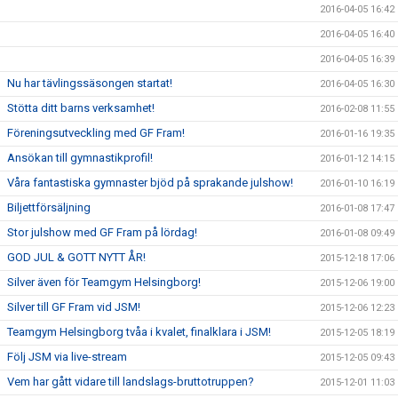
2016-04-05 16:42
2016-04-05 16:40
2016-04-05 16:39
Nu har tävlingssäsongen startat!
2016-04-05 16:30
Stötta ditt barns verksamhet!
2016-02-08 11:55
Föreningsutveckling med GF Fram!
2016-01-16 19:35
Ansökan till gymnastikprofil!
2016-01-12 14:15
Våra fantastiska gymnaster bjöd på sprakande julshow!
2016-01-10 16:19
Biljettförsäljning
2016-01-08 17:47
Stor julshow med GF Fram på lördag!
2016-01-08 09:49
GOD JUL & GOTT NYTT ÅR!
2015-12-18 17:06
Silver även för Teamgym Helsingborg!
2015-12-06 19:00
Silver till GF Fram vid JSM!
2015-12-06 12:23
Teamgym Helsingborg tvåa i kvalet, finalklara i JSM!
2015-12-05 18:19
Följ JSM via live-stream
2015-12-05 09:43
Vem har gått vidare till landslags-bruttotruppen?
2015-12-01 11:03