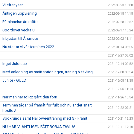
Vi efterlyser............
2022-03-23 13:08
Äntligen uppvisning
2022-03-15 14:15
Påminnelse årsmöte
2022-02-28 10:57
Sportlovet vecka 8
2022-02-17 13:24
Inbjudan till Årsmöte
2022-02-02 11:11
Nu startar vi vår-terminen 2022
2022-01-14 08:55
2021-12-27 08:02
Inget Juldisco
2021-12-14 09:52
Med anledning av smittspridningen, träning & tävling!
2021-12-08 08:54
Junior - GULD
2021-12-05 11:35
2021-12-05 11:14
När man har roligt går tiden fort!
2021-11-26 13:34
Terminen tågar på framåt för fullt och nu är det snart
2021-10-22 07:21
höstlov!
Spökrunda samt Halloweenträning med GF Fram!
2021-10-21 16:23
NU HAR VI ÄNTLIGEN FÅTT BÖRJA TÄVLA!
2021-10-11 17:10