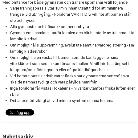
Med omtanke för både gymnaster och tränare uppmanar vi till följande
Varje träningspass slutar 10 min innan utsatt tid för att minimera
trängsel vid ut/in-gång. - Föräldrar VAR I TID vi vill inte att barnen står
ute och fryser.
Alla gymnaster och tränare kommer ombytta.
Gymnasterna samlas utanför lokalen och blir hämtade av tränarna - Ha
lämplig klädsel
Om möjligt hålls uppvärmning/avslut ute samt närvaroregistrering - Ha
lämplig klädsel/skor
Om möjligt! ha en väska till barnen som de kan lägga ner sina
ytterkläder i som sedan kan förvaras i hallen. Vi vill inte ha trängsel i
kapprum/omklädningsrum eller några klädhögar i hallen.
Vid kortare pass! undvik vattenflaska.har gymnasterna vattenflaska
ska de namnas tydligt och vara påfyllda hemifrån.
Inga föräldrar får vistas i lokalerna - ni väntar utanför i friska luften eller
i bilen.
Det är oerhört viktigt att vid minsta symtom stanna hemma.
Nyhetsarkiv