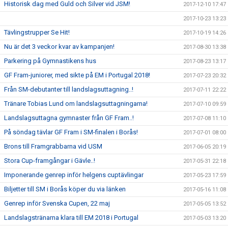
Historisk dag med Guld och Silver vid JSM!
2017-12-10 17:47
2017-10-23 13:23
Tävlingstrupper Se Hit!
2017-10-19 14:26
Nu är det 3 veckor kvar av kampanjen!
2017-08-30 13:38
Parkering på Gymnastikens hus
2017-08-23 13:17
GF Fram-juniorer, med sikte på EM i Portugal 2018!
2017-07-23 20:32
Från SM-debutanter till landslagsuttagning..!
2017-07-11 22:22
Tränare Tobias Lund om landslagsuttagningarna!
2017-07-10 09:59
Landslagsuttagna gymnaster från GF Fram..!
2017-07-08 11:10
På söndag tävlar GF Fram i SM-finalen i Borås!
2017-07-01 08:00
Brons till Framgrabbarna vid USM
2017-06-05 20:19
Stora Cup-framgångar i Gävle..!
2017-05-31 22:18
Imponerande genrep inför helgens cuptävlingar
2017-05-23 17:59
Biljetter till SM i Borås köper du via länken
2017-05-16 11:08
Genrep inför Svenska Cupen, 22 maj
2017-05-05 13:52
Landslagstränarna klara till EM 2018 i Portugal
2017-05-03 13:20