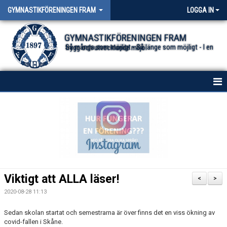
GYMNASTIKFÖRENINGEN FRAM
LOGGA IN
GYMNASTIKFÖRENINGEN FRAM
Så många som möjligt - Så länge som möjligt - I en trygg och utvecklande miljö.
HEM
NYHETER FÖR ALLA TRUPPER
OM FÖRENINGEN
DOKUMENT
Viktigt att ALLA läser!
<
>
2020-08-28 11:13
Sedan skolan startat och semestrarna är över finns det en viss ökning av
covid-fallen i Skåne.