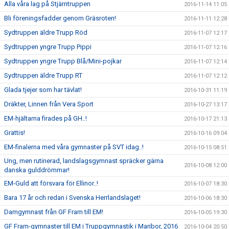
Alla våra lag på Stjärntruppen
2016-11-14 11:05
Bli föreningsfadder genom Gräsroten!
2016-11-11 12:28
Sydtruppen äldre Trupp Röd
2016-11-07 12:17
Sydtruppen yngre Trupp Pippi
2016-11-07 12:16
Sydtruppen yngre Trupp Blå/Mini-pojkar
2016-11-07 12:14
Sydtruppen äldre Trupp RT
2016-11-07 12:12
Glada tjejer som har tävlat!
2016-10-31 11:19
Dräkter, Linnen från Vera Sport
2016-10-27 13:17
EM-hjältarna firades på GH..!
2016-10-17 21:13
Grattis!
2016-10-16 09:04
EM-finalerna med våra gymnaster på SVT idag..!
2016-10-15 08:51
Ung, men rutinerad, landslagsgymnast spräcker gärna
2016-10-08 12:00
danska gulddrömmar!
EM-Guld att försvara för Ellinor..!
2016-10-07 18:30
Bara 17 år och redan i Svenska Herrlandslaget!
2016-10-06 18:30
Damgymnast från GF Fram till EM!
2016-10-05 19:30
GF Fram-gymnaster till EM i Truppgymnastik i Maribor, 2016
2016-10-04 20:50