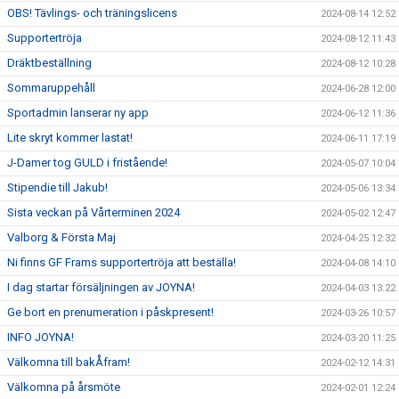
OBS! Tävlings- och träningslicens
2024-08-14 12:52
Supportertröja
2024-08-12 11:43
Dräktbeställning
2024-08-12 10:28
Sommaruppehåll
2024-06-28 12:00
Sportadmin lanserar ny app
2024-06-12 11:36
Lite skryt kommer lastat!
2024-06-11 17:19
J-Damer tog GULD i fristående!
2024-05-07 10:04
Stipendie till Jakub!
2024-05-06 13:34
Sista veckan på Vårterminen 2024
2024-05-02 12:47
Valborg & Första Maj
2024-04-25 12:32
Ni finns GF Frams supportertröja att beställa!
2024-04-08 14:10
I dag startar försäljningen av JOYNA!
2024-04-03 13:22
Ge bort en prenumeration i påskpresent!
2024-03-26 10:57
INFO JOYNA!
2024-03-20 11:25
Välkomna till bakÅfram!
2024-02-12 14:31
Välkomna på årsmöte
2024-02-01 12:24