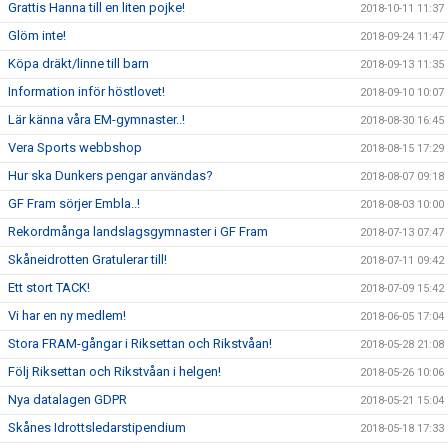
Grattis Hanna till en liten pojke!
2018-10-11 11:37
Glöm inte!
2018-09-24 11:47
Köpa dräkt/linne till barn
2018-09-13 11:35
Information inför höstlovet!
2018-09-10 10:07
Lär känna våra EM-gymnaster..!
2018-08-30 16:45
Vera Sports webbshop
2018-08-15 17:29
Hur ska Dunkers pengar användas?
2018-08-07 09:18
GF Fram sörjer Embla..!
2018-08-03 10:00
Rekordmånga landslagsgymnaster i GF Fram
2018-07-13 07:47
Skåneidrotten Gratulerar till!
2018-07-11 09:42
Ett stort TACK!
2018-07-09 15:42
Vi har en ny medlem!
2018-06-05 17:04
Stora FRAM-gångar i Riksettan och Rikstvåan!
2018-05-28 21:08
Följ Riksettan och Rikstvåan i helgen!
2018-05-26 10:06
Nya datalagen GDPR
2018-05-21 15:04
Skånes Idrottsledarstipendium
2018-05-18 17:33