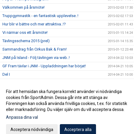
Välkommen på årsmöte!
2015-02-03 17:30
Truppgymnastik - en fantastisk upplevelse..!
2015-02-02 17:53
Hur blir vi bättre och mer attraktiva..!?
2015-02-01 11:43
Vi närmar oss ett årsmöte!
2015-01-15 14:24
Tävlingsschema 2015 (prel)
2015-01-14 15:35
Sammandrag från Cirkus Bak & Fram!
2015-01-12 23:48
JNM på Island - Följ tävlingen via web..!
2014-04-22 10:03
GF Fram tävlar i JNM - Uppladdningen har börjat!
2014-04-21 10:05
Del I
2014-04-21 10:00
Del II
2014-04-21 09:59
Del III
För att hemsidan ska fungera korrekt använder vi nödvändiga
2014-04-21 09:59
cookies från SportAdmin. Dessa går inte att stänga av.
Del IV
2014-04-21 09:12
Föreningen kan också använda frivilliga cookies, t.ex. för statistik
eller marknadsföring. Du väljer själv om du vill acceptera dessa.
Anpassa dina val
Cookie-inställningar
Gå till Webbversion
Acceptera nödvändiga
Acceptera alla