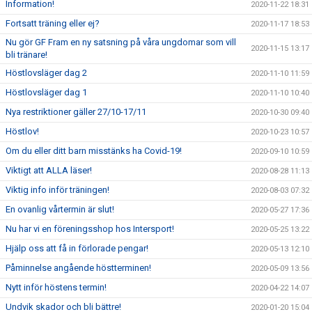
Information!
2020-11-22 18:31
Fortsatt träning eller ej?
2020-11-17 18:53
Nu gör GF Fram en ny satsning på våra ungdomar som vill
2020-11-15 13:17
bli tränare!
Höstlovsläger dag 2
2020-11-10 11:59
Höstlovsläger dag 1
2020-11-10 10:40
Nya restriktioner gäller 27/10-17/11
2020-10-30 09:40
Höstlov!
2020-10-23 10:57
Om du eller ditt barn misstänks ha Covid-19!
2020-09-10 10:59
Viktigt att ALLA läser!
2020-08-28 11:13
Viktig info inför träningen!
2020-08-03 07:32
En ovanlig vårtermin är slut!
2020-05-27 17:36
Nu har vi en föreningsshop hos Intersport!
2020-05-25 13:22
Hjälp oss att få in förlorade pengar!
2020-05-13 12:10
Påminnelse angående höstterminen!
2020-05-09 13:56
Nytt inför höstens termin!
2020-04-22 14:07
Undvik skador och bli bättre!
2020-01-20 15:04